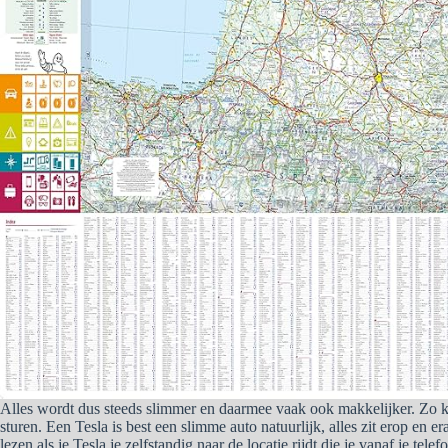
Alles wordt dus steeds slimmer en daarmee vaak ook makkelijker. Zo ku
sturen. Een Tesla is best een slimme auto natuurlijk, alles zit erop en 
lezen als je Tesla je zelfstandig naar de locatie rijdt die je vanaf je te