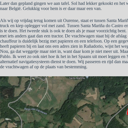
Later dan gepland gingen we aan tafel. Sol had lekker gekookt en het
naar België. Gelukkig voor hem is er daar maar een van.
Als wij op vrijdag terug komen uit Ourense, staat er tussen Santa Mar
truck en kiep oplegger vol met zand. Tussen Santa Mariña do Castro en 
is te doen. Het tweede stuk is ook te doen als je maar voorzichtig bent. H
met iets anders gaat dan een tractor. De vrachtwagen staat bij de afslag
chauffeur is duidelijk bezig met papieren en een telefoon. Op een gege
heeft papieren bij en laat ons een adres zien in Rañadorio, wijst het weg
Nou, ga dat weggetje maar niet in, want daar kom je niet meer uit. Maa
Pablo. Ik weet zo ook niet hoe ik het in het Spaans uit moet leggen e
alternatief navigatiesysteem dienst te doen. Wij passeren en rijd dan maa
de vrachtwagen af op de plaats van bestemming.