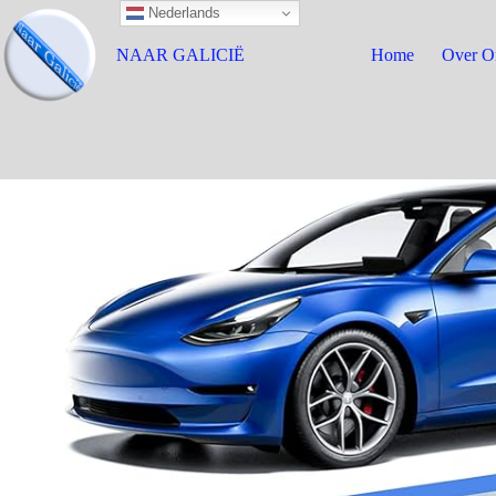
Nederlands
NAAR GALICIË
Home
Over O