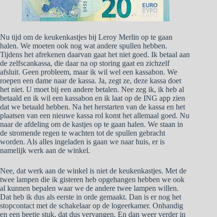
Nu tijd om de keukenkastjes bij Leroy Merlin op te gaan
halen. We moeten ook nog wat andere spullen hebben.
Tijdens het afrekenen daarvan gaat het niet goed. Ik betaal aan
de zelfscankassa, die daar na op storing gaat en zichzelf
afsluit. Geen probleem, maar ik wil wel een kassabon. We
roepen een dame naar de kassa. Ja, zegt ze, deze kassa doet
het niet. U moet bij een andere betalen. Nee zeg ik, ik heb al
betaald en ik wil een kassabon en ik laat op de ING app zien
dat we betaald hebben. Na het herstarten van de kassa en het
plaatsen van een nieuwe kassa rol komt het allemaal goed. Nu
naar de afdeling om de kastjes op te gaan halen. We staan in
de stromende regen te wachten tot de spullen gebracht
worden. Als alles ingeladen is gaan we naar huis, er is
namelijk werk aan de winkel.
Nee, dat werk aan de winkel is niet de keukenkastjes. Met de
twee lampen die ik gisteren heb opgehangen hebben we ook
al kunnen bepalen waar we de andere twee lampen willen.
Dat heb ik dus als eerste in orde gemaakt. Dan is er nog het
stopcontact met de schakelaar op de logeerkamer. Onhandig
en een beetje stuk, dat dus vervangen. En dan weer verder in