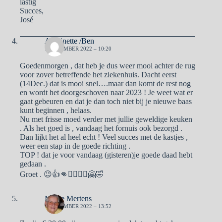
lastig
Succes,
José
Antoinette /Ben
1 DECEMBER 2022 – 10:20
Goedenmorgen , dat heb je dus weer mooi achter de rug
voor zover betreffende het ziekenhuis. Dacht eerst
(14Dec.) dat is mooi snel….maar dan komt de rest nog
en wordt het doorgeschoven naar 2023 ! Je weet wat er
gaat gebeuren en dat je dan toch niet bij je nieuwe baas
kunt beginnen , helaas.
Nu met frisse moed verder met jullie geweldige keuken
. Als het goed is , vandaag het fornuis ook bezorgd .
Dan lijkt het al heel echt ! Veel succes met de kastjes ,
weer een stap in de goede richting .
TOP ! dat je voor vandaag (gisteren)je goede daad hebt
gedaan .
Groet . 😉👍👊🙋‍♀️🙋‍♂️🤗🤣
Mieke Mertens
1 DECEMBER 2022 – 13:52