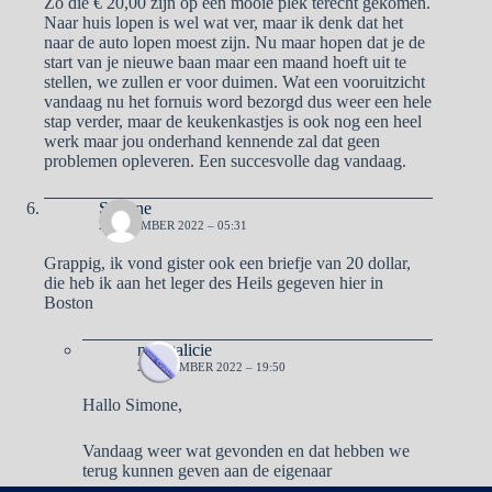
Zo die € 20,00 zijn op een mooie plek terecht gekomen.
Naar huis lopen is wel wat ver, maar ik denk dat het
naar de auto lopen moest zijn. Nu maar hopen dat je de
start van je nieuwe baan maar een maand hoeft uit te
stellen, we zullen er voor duimen. Wat een vooruitzicht
vandaag nu het fornuis word bezorgd dus weer een hele
stap verder, maar de keukenkastjes is ook nog een heel
werk maar jou onderhand kennende zal dat geen
problemen opleveren. Een succesvolle dag vandaag.
Simone
2 DECEMBER 2022 – 05:31
Grappig, ik vond gister ook een briefje van 20 dollar,
die heb ik aan het leger des Heils gegeven hier in
Boston
naargalicie
2 DECEMBER 2022 – 19:50
Hallo Simone,
Vandaag weer wat gevonden en dat hebben we
terug kunnen geven aan de eigenaar