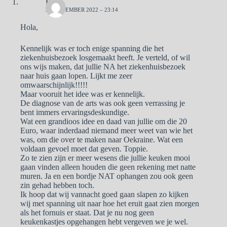
Pa
30 NOVEMBER 2022 – 23:14
Hola,
Kennelijk was er toch enige spanning die het
ziekenhuisbezoek losgemaakt heeft. Je verteld, of wil
ons wijs maken, dat jullie NA het ziekenhuisbezoek
naar huis gaan lopen. Lijkt me zeer
omwaarschijnlijk!!!!!
Maar vooruit het idee was er kennelijk.
De diagnose van de arts was ook geen verrassing je
bent immers ervaringsdeskundige.
Wat een grandioos idee en daad van jullie om die 20
Euro, waar inderdaad niemand meer weet van wie het
was, om die over te maken naar Oekraine. Wat een
voldaan gevoel moet dat geven. Toppie.
Zo te zien zijn er meer wesens die jullie keuken mooi
gaan vinden alleen houden die geen rekening met natte
muren. Ja en een bordje NAT ophangen zou ook geen
zin gehad hebben toch.
Ik hoop dat wij vannacht goed gaan slapen zo kijken
wij met spanning uit naar hoe het eruit gaat zien morgen
als het fornuis er staat. Dat je nu nog geen
keukenkastjes opgehangen hebt vergeven we je wel.