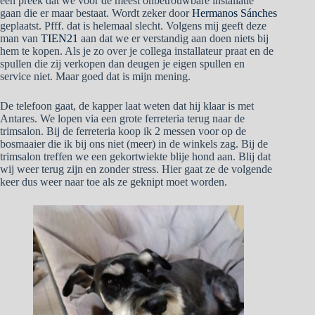
een preek dat we voor de meest onbetrouwbare installatie
gaan die er maar bestaat. Wordt zeker door
Hermanos Sánches
geplaatst. Pfff. dat is helemaal slecht. Volgens mij geeft deze
man van
TIEN21
aan dat we er verstandig aan doen niets bij
hem te kopen. Als je zo over je collega installateur praat en de
spullen die zij verkopen dan deugen je eigen spullen en
service niet. Maar goed dat is mijn mening.
De telefoon gaat, de kapper laat weten dat hij klaar is met
Antares. We lopen via een grote ferreteria terug naar de
trimsalon. Bij de ferreteria koop ik 2 messen voor op de
bosmaaier die ik bij ons niet (meer) in de winkels zag. Bij de
trimsalon treffen we een gekortwiekte blije hond aan. Blij dat
wij weer terug zijn en zonder stress. Hier gaat ze de volgende
keer dus weer naar toe als ze geknipt moet worden.