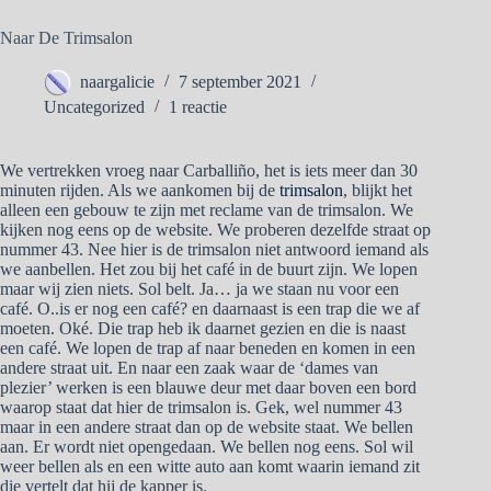
Naar De Trimsalon
naargalicie
7 september 2021
Uncategorized
1 reactie
We vertrekken vroeg naar Carballiño, het is iets meer dan 30
minuten rijden. Als we aankomen bij de
trimsalon
, blijkt het
alleen een gebouw te zijn met reclame van de trimsalon. We
kijken nog eens op de website. We proberen dezelfde straat op
nummer 43. Nee hier is de trimsalon niet antwoord iemand als
we aanbellen. Het zou bij het café in de buurt zijn. We lopen
maar wij zien niets. Sol belt. Ja… ja we staan nu voor een
café. O..is er nog een café? en daarnaast is een trap die we af
moeten. Oké. Die trap heb ik daarnet gezien en die is naast
een café. We lopen de trap af naar beneden en komen in een
andere straat uit. En naar een zaak waar de ‘dames van
plezier’ werken is een blauwe deur met daar boven een bord
waarop staat dat hier de trimsalon is. Gek, wel nummer 43
maar in een andere straat dan op de website staat. We bellen
aan. Er wordt niet opengedaan. We bellen nog eens. Sol wil
weer bellen als en een witte auto aan komt waarin iemand zit
die vertelt dat hij de kapper is.