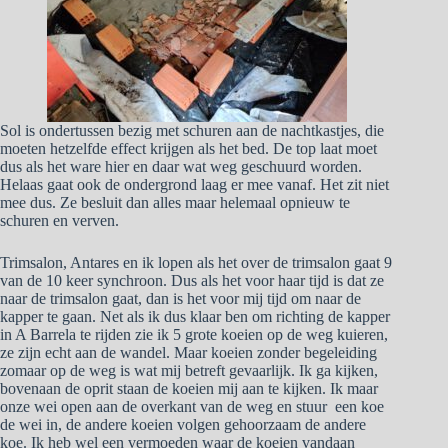
Sol is ondertussen bezig met schuren aan de nachtkastjes, die
moeten hetzelfde effect krijgen als het bed. De top laat moet
dus als het ware hier en daar wat weg geschuurd worden.
Helaas gaat ook de ondergrond laag er mee vanaf. Het zit niet
mee dus. Ze besluit dan alles maar helemaal opnieuw te
schuren en verven.
Trimsalon, Antares en ik lopen als het over de trimsalon gaat 9
van de 10 keer synchroon. Dus als het voor haar tijd is dat ze
naar de trimsalon gaat, dan is het voor mij tijd om naar de
kapper te gaan. Net als ik dus klaar ben om richting de kapper
in A Barrela te rijden zie ik 5 grote koeien op de weg kuieren,
ze zijn echt aan de wandel. Maar koeien zonder begeleiding
zomaar op de weg is wat mij betreft gevaarlijk. Ik ga kijken,
bovenaan de oprit staan de koeien mij aan te kijken. Ik maar
onze wei open aan de overkant van de weg en stuur een koe
de wei in, de andere koeien volgen gehoorzaam de andere
koe. Ik heb wel een vermoeden waar de koeien vandaan