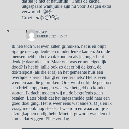
dat sla je niet af natuurlijk . Thuis de kachel
uitgespaard want jullie zijn nu voor 3 dagen extra
verwarmd .😉🤣 .
Groet . 👊👍😅👋🤗
lady wieser
20 NOVEMBER 2022 – 15:07
Ik heb toch wel even zitten grinniken. het is en blijft
Spanje met zijn leuke en minder leuke kanten. Ja oude
mensen hebben het vaak koud en als je jonger bent
denk je daar niet aan. Maar wie was er nou eigenlijk
dood? Is het bij jullie ook zo dat er bij de kerk, de
dokterspost (als die er is) en het gemeente huis een
overlijdensbericht hangt en verder niets? Het is even
wennen aan die gebruiken. Ook werd er bij de postbox
een briefje opgehangen waar we het geld op konden
storten. Ik dacht moeten wij nu de begrafenis gaan
betalen. Later bleek dat het ingezamelde geld naar een
goed doel ging. Het is weer eens wat anders. O ja en ik
vraag me ook nog steeds af waarom en waarvoor je 3
afzuigkappen nodig hebt. Moet ik gewoon wachten of
kan je dat zeggen. Fijne zondag