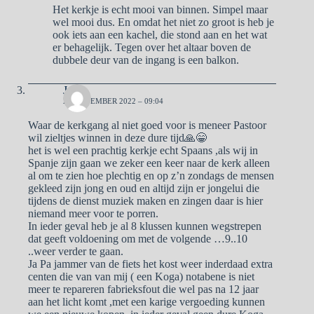
Het kerkje is echt mooi van binnen. Simpel maar
wel mooi dus. En omdat het niet zo groot is heb je
ook iets aan een kachel, die stond aan en het wat
er behagelijk. Tegen over het altaar boven de
dubbele deur van de ingang is een balkon.
José
20 NOVEMBER 2022 – 09:04
Waar de kerkgang al niet goed voor is meneer Pastoor
wil zieltjes winnen in deze dure tijd🙏😁
het is wel een prachtig kerkje echt Spaans ,als wij in
Spanje zijn gaan we zeker een keer naar de kerk alleen
al om te zien hoe plechtig en op z’n zondags de mensen
gekleed zijn jong en oud en altijd zijn er jongelui die
tijdens de dienst muziek maken en zingen daar is hier
niemand meer voor te porren.
In ieder geval heb je al 8 klussen kunnen wegstrepen
dat geeft voldoening om met de volgende …9..10
..weer verder te gaan.
Ja Pa jammer van de fiets het kost weer inderdaad extra
centen die van van mij ( een Koga) notabene is niet
meer te repareren fabrieksfout die wel pas na 12 jaar
aan het licht komt ,met een karige vergoeding kunnen