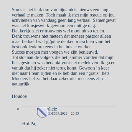
Soms is het leuk om van bijna niets nieuws een lang
verhaal te maken. Toch maak ik met mijn reactie op jou
activiteiten van vandaag geen lang verhaal. Samengevat
was het klusjeswerk gewoon een nuttige dag.
Dat kerkje ziet er trouwens wel mooi uit zo tezien.
Denk trouwens niet meteen dat meneer pastoor alleen
maar bedoeld wat jij/jullie denken misschien vind het
best ook leuk om eens in het bos te werken.
Succes morgen met voegen we zijn benieuwd.
Tot slot aan de volgers die het jammer vonden dat mijn
fiets gestolen was bedankt voor het medeleven. Ik ga er
vanuit dat hij zeker niet terug komt. Gewoon ’n keer
niet naar Frean rijden en ik heb dan een “gratis” fiets.
Moeders lief zal het daar zeker niet mee eens zijn
natuurlijk.
Houdoe
naargalicie
20 NOVEMBER 2022 – 20:53
Hoi Pa,