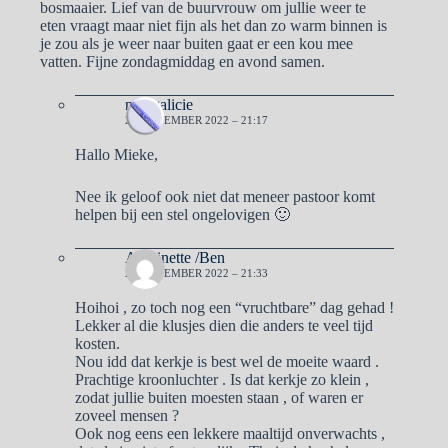
bosmaaier. Lief van de buurvrouw om jullie weer te
eten vraagt maar niet fijn als het dan zo warm binnen is
je zou als je weer naar buiten gaat er een kou mee
vatten. Fijne zondagmiddag en avond samen.
naargalicie
20 NOVEMBER 2022 – 21:17
Hallo Mieke,
Nee ik geloof ook niet dat meneer pastoor komt
helpen bij een stel ongelovigen 🙂
Antoinette /Ben
20 NOVEMBER 2022 – 21:33
Hoihoi , zo toch nog een “vruchtbare” dag gehad !
Lekker al die klusjes dien die anders te veel tijd
kosten.
Nou idd dat kerkje is best wel de moeite waard .
Prachtige kroonluchter . Is dat kerkje zo klein ,
zodat jullie buiten moesten staan , of waren er
zoveel mensen ?
Ook nog eens een lekkere maaltijd onverwachts ,