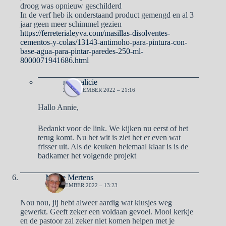
droog was opnieuw geschilderd
In de verf heb ik onderstaand product gemengd en al 3
jaar geen meer schimmel gezien
https://ferreterialeyva.com/masillas-disolventes-
cementos-y-colas/13143-antimoho-para-pintura-con-
base-agua-para-pintar-paredes-250-ml-
8000071941686.html
naargalicie
20 NOVEMBER 2022 – 21:16
Hallo Annie,
Bedankt voor de link. We kijken nu eerst of het
terug komt. Nu het wit is ziet het er even wat
frisser uit. Als de keuken helemaal klaar is is de
badkamer het volgende projekt
Mieke Mertens
20 NOVEMBER 2022 – 13:23
Nou nou, jij hebt alweer aardig wat klusjes weg
gewerkt. Geeft zeker een voldaan gevoel. Mooi kerkje
en de pastoor zal zeker niet komen helpen met je