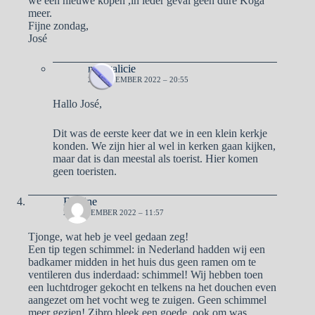
we een nieuwe kopen ,in ieder geval geen dure Koga
meer.
Fijne zondag,
José
naargalicie
20 NOVEMBER 2022 – 20:55
Hallo José,
Dit was de eerste keer dat we in een klein kerkje
konden. We zijn hier al wel in kerken gaan kijken,
maar dat is dan meestal als toerist. Hier komen
geen toeristen.
Eveline
20 NOVEMBER 2022 – 11:57
Tjonge, wat heb je veel gedaan zeg!
Een tip tegen schimmel: in Nederland hadden wij een
badkamer midden in het huis dus geen ramen om te
ventileren dus inderdaad: schimmel! Wij hebben toen
een luchtdroger gekocht en telkens na het douchen even
aangezet om het vocht weg te zuigen. Geen schimmel
meer gezien! Zibro bleek een goede, ook om was