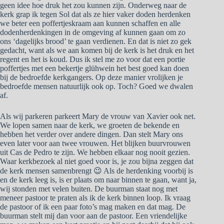
geen idee hoe druk het zou kunnen zijn. Onderweg naar de
kerk grap ik tegen Sol dat als ze hier vaker doden herdenken
we beter een poffertjeskraam aan kunnen schaffen en alle
dodenherdenkingen in de omgeving af kunnen gaan om zo
ons ‘dagelijks brood’ te gaan verdienen. En dat is niet zo gek
gedacht, want als we aan komen bij de kerk is het druk en het
regent en het is koud. Dus ik stel me zo voor dat een portie
poffertjes met een bekertje glühwein het best goed kan doen
bij de bedroefde kerkgangers. Op deze manier vrolijken je
bedroefde mensen natuurlijk ook op. Toch? Goed we dwalen
af.
Als wij parkeren parkeert Mary de vrouw van Xavier ook net.
We lopen samen naar de kerk, we groeten de bekende en
hebben het verder over andere dingen. Dan stelt Mary ons
even later voor aan twee vrouwen. Het blijken buurvrouwen
uit Cas de Pedro te zijn. We hebben elkaar nog nooit gezien.
Waar kerkbezoek al niet goed voor is, je zou bijna zeggen dat
de kerk mensen samenbrengt 😉 Als de herdenking voorbij is
en de kerk leeg is, is er plaats om naar binnen te gaan, want ja,
wij stonden met velen buiten. De buurman staat nog met
meneer pastoor te praten als ik de kerk binnen loop. Ik vraag
de pastoor of ik een paar foto’s mag maken en dat mag. De
buurman stelt mij dan voor aan de pastoor. Een vriendelijke