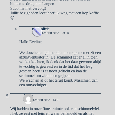
binnen te drogen te hangen.
Suc6 met het vervolg!
Jullie bezigheden leest heerlijk weg met een kop koffie
😉
naargalicie
20 NOVEMBER 2022 – 20:58
Hallo Eveline,
We douchen altijd met de ramen open en er zit een
afzuigventilator in. De schimmel zat er al in toen
wij ket kochten, ik denk dat het daar gewoon altijd
te vochtig is geweest en in de tijd dat het leeg
gestaan heeft is er nooit gelucht en kan de
schimmel om zich heen grijpen.
We wachten af of het terug komt. Misschien dan
een ontvochtiger.
Annie
20 NOVEMBER 2022 – 13:01
Wij hadden in onze fitnes ruimte ook een schimmelvlek
, heb ze eest met lejia en water behandeld en als het