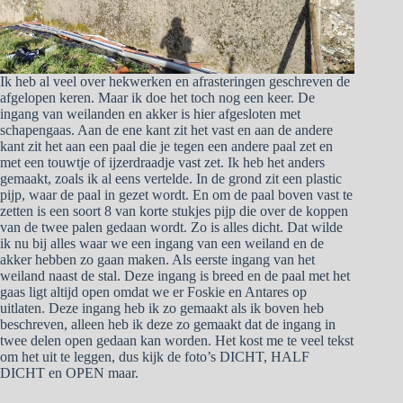
Ik heb al veel over hekwerken en afrasteringen geschreven de
afgelopen keren. Maar ik doe het toch nog een keer. De
ingang van weilanden en akker is hier afgesloten met
schapengaas. Aan de ene kant zit het vast en aan de andere
kant zit het aan een paal die je tegen een andere paal zet en
met een touwtje of ijzerdraadje vast zet. Ik heb het anders
gemaakt, zoals ik al eens vertelde. In de grond zit een plastic
pijp, waar de paal in gezet wordt. En om de paal boven vast te
zetten is een soort 8 van korte stukjes pijp die over de koppen
van de twee palen gedaan wordt. Zo is alles dicht. Dat wilde
ik nu bij alles waar we een ingang van een weiland en de
akker hebben zo gaan maken. Als eerste ingang van het
weiland naast de stal. Deze ingang is breed en de paal met het
gaas ligt altijd open omdat we er Foskie en Antares op
uitlaten. Deze ingang heb ik zo gemaakt als ik boven heb
beschreven, alleen heb ik deze zo gemaakt dat de ingang in
twee delen open gedaan kan worden. Het kost me te veel tekst
om het uit te leggen, dus kijk de foto’s DICHT, HALF
DICHT en OPEN maar.