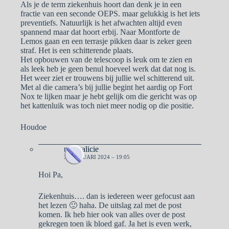
Als je de term ziekenhuis hoort dan denk je in een
fractie van een seconde OEPS. maar gelukkig is het iets
preventiefs. Natuurlijk is het afwachten altijd even
spannend maar dat hoort erbij. Naar Montforte de
Lemos gaan en een terrasje pikken daar is zeker geen
straf. Het is een schitterende plaats.
Het opbouwen van de telescoop is leuk om te zien en
als leek heb je geen benul hoeveel werk dat dat nog is.
Het weer ziet er trouwens bij jullie wel schitterend uit.
Met al die camera’s bij jullie begint het aardig op Fort
Nox te lijken maar je hebt gelijk om die gericht was op
het kattenluik was toch niet meer nodig op die positie.
Houdoe
naargalicie
3 FEBRUARI 2024 – 19:05
Hoi Pa,
Ziekenhuis…. dan is iedereen weer gefocust aan
het lezen 🙂 haha. De uitslag zal met de post
komen. Ik heb hier ook van alles over de post
gekregen toen ik bloed gaf. Ja het is even werk,