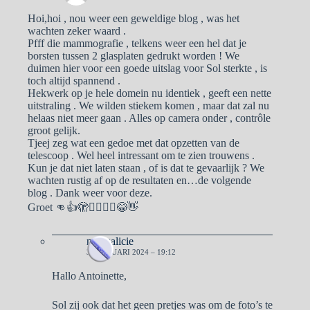
Hoi,hoi , nou weer een geweldige blog , was het
wachten zeker waard .
Pfff die mammografie , telkens weer een hel dat je
borsten tussen 2 glasplaten gedrukt worden ! We
duimen hier voor een goede uitslag voor Sol sterkte , is
toch altijd spannend .
Hekwerk op je hele domein nu identiek , geeft een nette
uitstraling . We wilden stiekem komen , maar dat zal nu
helaas niet meer gaan . Alles op camera onder , contrôle
groot gelijk.
Tjeej zeg wat een gedoe met dat opzetten van de
telescoop . Wel heel intressant om te zien trouwens .
Kun je dat niet laten staan , of is dat te gevaarlijk ? We
wachten rustig af op de resultaten en…de volgende
blog . Dank weer voor deze.
Groet 👊👍🫣🙋‍♀️🙋‍♂️😂👋
naargalicie
3 FEBRUARI 2024 – 19:12
Hallo Antoinette,
Sol zij ook dat het geen pretjes was om de foto’s te