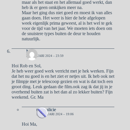
maar als het staat en het allemaal goed werkt, dan
heb ik er geen omkijken meer na.
Maar het ging dus niet goed en moest ik van alles
gaan doen. Het weer is hier de hele afgelopen
week eigenlijk prima geweest, al is het wel te gek
voor de tijd van het jaar. We moeten iets doen om
de snuistere types buiten de deur te houden
natuurlijk.
Ma
2 FEBRUARI 2024 – 23:59
Hoi Rob en Sol,
Je heb weer goed werk verricht met je hek werken. Fijn
dat het nu goed is en het ziet er netjes uit. Ik heb ook net
je filmpje met je telescoop gezien en wat is dat toch een
groot ding. Leuk gedaan die film.ook zag ik dat jij in je
overhemd buiten zat is het dan al zo lekker buiten? Fijn
weekend. Gr. Ma
naargalicie
3 FEBRUARI 2024 – 19:06
Hoi Ma,