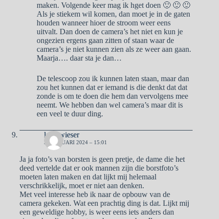
maken. Volgende keer mag ik hget doen 🙂 🙂 🙂
Als je stiekem wil komen, dan moet je in de gaten
houden wanneer hioer de stroom weer eens
uitvalt. Dan doen de camera’s het niet en kun je
ongezien ergens gaan zitten of staan waar de
camera’s je niet kunnen zien als ze weer aan gaan.
Maarja…. daar sta je dan…
De telescoop zou ik kunnen laten staan, maar dan
zou het kunnen dat er iemand is die denkt dat dat
zonde is om te doen die hem dan vervolgens mee
neemt. We hebben dan wel camera’s maar dit is
een veel te duur ding.
lady wieser
3 FEBRUARI 2024 – 15:01
Ja ja foto’s van borsten is geen pretje, de dame die het
deed vertelde dat er ook mannen zijn die borstfoto’s
moeten laten maken en dat lijkt mij helemaal
verschrikkelijk, moet er niet aan denken.
Met veel interesse heb ik naar de opbouw van de
camera gekeken. Wat een prachtig ding is dat. Lijkt mij
een geweldige hobby, is weer eens iets anders dan