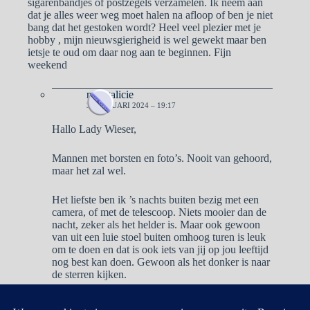
sigarenbandjes of postzegels verzamelen. Ik neem aan
dat je alles weer weg moet halen na afloop of ben je niet
bang dat het gestoken wordt? Heel veel plezier met je
hobby , mijn nieuwsgierigheid is wel gewekt maar ben
ietsje te oud om daar nog aan te beginnen. Fijn
weekend
naargalicie
3 FEBRUARI 2024 – 19:17
Hallo Lady Wieser,
Mannen met borsten en foto’s. Nooit van gehoord,
maar het zal wel.
Het liefste ben ik ’s nachts buiten bezig met een
camera, of met de telescoop. Niets mooier dan de
nacht, zeker als het helder is. Maar ook gewoon
van uit een luie stoel buiten omhoog turen is leuk
om te doen en dat is ook iets van jij op jou leeftijd
nog best kan doen. Gewoon als het donker is naar
de sterren kijken.