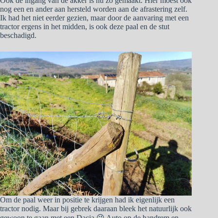
Ook de ingang van de akker is nu zo gemaakt. Hier moest ook
nog een en ander aan hersteld worden aan de afrastering zelf.
Ik had het niet eerder gezien, maar door de aanvaring met een
tractor ergens in het midden, is ook deze paal en de stut
beschadigd.
Om de paal weer in positie te krijgen had ik eigenlijk een
tractor nodig. Maar bij gebrek daaraan bleek het natuurlijk ook
gewoon te gaan met een Dacia 😉 Auto op de handrem en