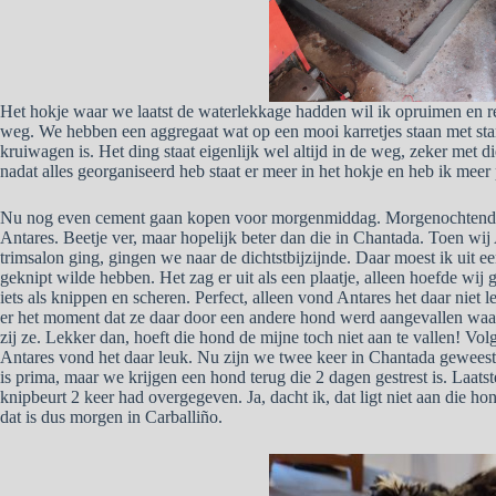
Het hokje waar we laatst de waterlekkage hadden wil ik opruimen en reor
weg. We hebben een aggregaat wat op een mooi karretjes staan met stan
kruiwagen is. Het ding staat eigenlijk wel altijd in de weg, zeker met 
nadat alles georganiseerd heb staat er meer in het hokje en heb ik meer 
Nu nog even cement gaan kopen voor morgenmiddag. Morgenochtend ga
Antares. Beetje ver, maar hopelijk beter dan die in Chantada. Toen wij 
trimsalon ging, gingen we naar de dichtstbijzijnde. Daar moest ik uit
geknipt wilde hebben. Het zag er uit als een plaatje, alleen hoefde wi
iets als knippen en scheren. Perfect, alleen vond Antares het daar nie
er het moment dat ze daar door een andere hond werd aangevallen waar
zij ze. Lekker dan, hoeft die hond de mijne toch niet aan te vallen! Vol
Antares vond het daar leuk. Nu zijn we twee keer in Chantada gewees
is prima, maar we krijgen een hond terug die 2 dagen gestrest is. Laatste
knipbeurt 2 keer had overgegeven. Ja, dacht ik, dat ligt niet aan die ho
dat is dus morgen in Carballiño.