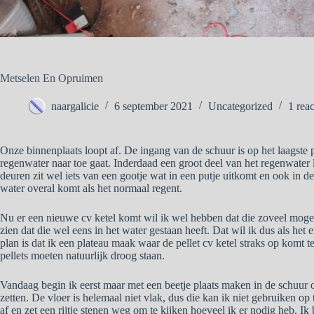
Metselen En Opruimen
naargalicie
6 september 2021
Uncategorized
1 reac
Onze binnenplaats loopt af. De ingang van de schuur is op het laagste 
regenwater naar toe gaat. Inderdaad een groot deel van het regenwater 
deuren zit wel iets van een gootje wat in een putje uitkomt en ook in d
water overal komt als het normaal regent.
Nu er een nieuwe cv ketel komt wil ik wel hebben dat die zoveel mogeli
zien dat die wel eens in het water gestaan heeft. Dat wil ik dus als het
plan is dat ik een plateau maak waar de pellet cv ketel straks op komt
pellets moeten natuurlijk droog staan.
Vandaag begin ik eerst maar met een beetje plaats maken in de schuur o
zetten. De vloer is helemaal niet vlak, dus die kan ik niet gebruiken op 
af en zet een rijtje stenen weg om te kijken hoeveel ik er nodig heb. Ik