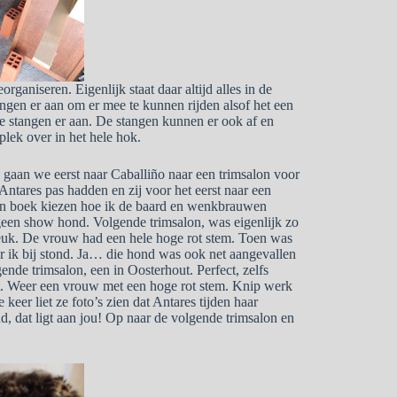
ganiseren. Eigenlijk staat daar altijd alles in de
gen er aan om er mee te kunnen rijden alsof het een
die stangen er aan. De stangen kunnen er ook af en
plek over in het hele hok.
an we eerst naar Caballiño naar een trimsalon voor
Antares pas hadden en zij voor het eerst naar een
 een boek kiezen hoe ik de baard en wenkbrauwen
j geen show hond. Volgende trimsalon, was eigenlijk zo
t leuk. De vrouw had een hele hoge rot stem. Toen was
 ik bij stond. Ja… die hond was ook net aangevallen
gende trimsalon, een in Oosterhout. Perfect, zelfs
t. Weer een vrouw met een hoge rot stem. Knip werk
 keer liet ze foto’s zien dat Antares tijden haar
nd, dat ligt aan jou! Op naar de volgende trimsalon en