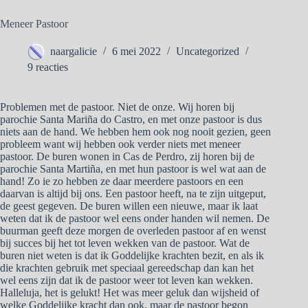
Meneer Pastoor
naargalicie
6 mei 2022
Uncategorized
9 reacties
Problemen met de pastoor. Niet de onze. Wij horen bij
parochie Santa Mariña do Castro, en met onze pastoor is dus
niets aan de hand. We hebben hem ook nog nooit gezien, geen
probleem want wij hebben ook verder niets met meneer
pastoor. De buren wonen in Cas de Perdro, zij horen bij de
parochie Santa Martiña, en met hun pastoor is wel wat aan de
hand! Zo ie zo hebben ze daar meerdere pastoors en een
daarvan is altijd bij ons. Een pastoor heeft, na te zijn uitgeput,
de geest gegeven. De buren willen een nieuwe, maar ik laat
weten dat ik de pastoor wel eens onder handen wil nemen. De
buurman geeft deze morgen de overleden pastoor af en wenst
bij succes bij het tot leven wekken van de pastoor. Wat de
buren niet weten is dat ik Goddelijke krachten bezit, en als ik
die krachten gebruik met speciaal gereedschap dan kan het
wel eens zijn dat ik de pastoor weer tot leven kan wekken.
Halleluja, het is gelukt! Het was meer geluk dan wijsheid of
welke Goddelijke kracht dan ook, maar de pastoor begon