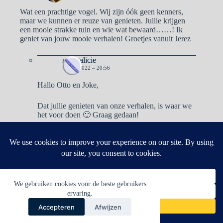
Wat een prachtige vogel. Wij zijn óók geen kenners,
maar we kunnen er reuze van genieten. Jullie krijgen
een mooie strakke tuin en wie wat bewaard……! Ik
geniet van jouw mooie verhalen! Groetjes vanuit Jerez
naargalicie
7 MEI 2022 – 20:56
Hallo Otto en Joke,
Dat jullie genieten van onze verhalen, is waar we
het voor doen 🙂 Graag gedaan!
Reacties zijn gesloten.
We gebruiken cookies voor de beste gebruikers
ervaring.
Accepteren
Afwijzen
Copyright © 2026 - WordPress thema door
CreativeThemes