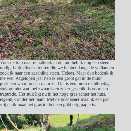
Voor de trap naar de zithoek in de tuin heb ik nog een steen
nodig. Ik de diverse muren die we hebben langs de weilanden
zoek ik naar een geschikte steen. Helaas. Maar dan bedenk ik
me wat. Afgelopen jaar heb ik een groot gat in de muur
geslepen waar nu een raam zit. Dat is een mooi rechthoekig
stuk graniet wat loei zwaar is en zeker geschikt is voor een
traptrede. Het stuk ligt nu in het hoge gras achter het huis,
eigenlijk onder het raam. Met de bosmaaier maai ik een pad
vrij en ik maai het gras tot het een glibberig papje is.