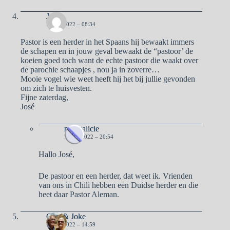
Jose
7 MEI 2022 – 08:34
Pastor is een herder in het Spaans hij bewaakt immers
de schapen en in jouw geval bewaakt de “pastoor’ de
koeien goed toch want de echte pastoor die waakt over
de parochie schaapjes , nou ja in zoverre…
Mooie vogel wie weet heeft hij het bij jullie gevonden
om zich te huisvesten.
Fijne zaterdag,
José
naargalicie
7 MEI 2022 – 20:54
Hallo José,
De pastoor en een herder, dat weet ik. Vrienden
van ons in Chili hebben een Duidse herder en die
heet daar Pastor Aleman.
Otto & Joke
7 MEI 2022 – 14:59