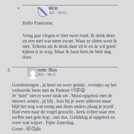
naargalicie
7 MEI 2022 – 20:53
Hallo Francoise,
Vorig jaar vlogen er hier twee rond. Ik denk deze
en een met wat meer zwart. Waar ze zitten weet ik
niet. Telkens als ik denk daar zit ie en ik wil goed
kijken is ie weg. Maar ik hoor hem de hele dag
door.
Antoinette /Ben
7 MEI 2022 – 08:12
Goedemorgen , ja hoor en weer gelukt , eventjes op het
verkeerde been met de Pastoor !!!🤣😅
Je “tuin” ziet er weer strak uit . Mooi opgelost met de
nieuwe armen , jij blij , kun hij je weer uitleven maar
blijf het nog wat rustig aan doen anders plaag je jezelf .
Had even naar de vogel gezocht , keek echter naar een
zwRte met gele kop , mis dus. Gelukkig al opgelost en
weer wat wijzer . Fijne Zaterdag.
Groet . 🤭🤔👍