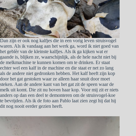
Dan zijn er ook nog kalfjes die in een vorig leven struisvogel
waren. Als ik vandaag aan het werk ga, word ik niet goed van
het geblèr van de kleinste kalfjes. Als ik ga kijken wat er
gaande is, blijken ze, waarschijnlijk, als de hele nacht niet bij
de melkmachine te kunnen komen om te drinken. Er staat
echter wel een kalf in de machine en die staat er net zo lang
als de andere niet gedronken hebben. Het kalf heeft zijn kop
door het gat gestoken waar ze alleen haar snuit door moet
steken. Aan de andere kant van het gat zit de speen waar de
melk uit komt. Die zit nu boven haar kop. Voor mij zit er niets
anders op dan een deel te demonteren om de struisvogel-koe
te bevrijden. Als ik de foto aan Pablo laat zien zegt hij dat hij
dit nog nooit eerder gezien heeft.