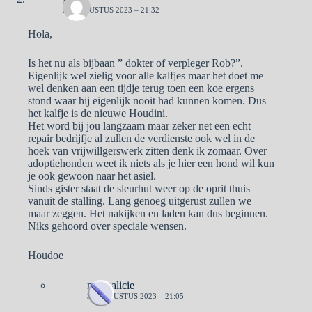
29 AUGUSTUS 2023 – 21:32
Hola,
Is het nu als bijbaan ” dokter of verpleger Rob?”.
Eigenlijk wel zielig voor alle kalfjes maar het doet me
wel denken aan een tijdje terug toen een koe ergens
stond waar hij eigenlijk nooit had kunnen komen. Dus
het kalfje is de nieuwe Houdini.
Het word bij jou langzaam maar zeker net een echt
repair bedrijfje al zullen de verdienste ook wel in de
hoek van vrijwillgerswerk zitten denk ik zomaar. Over
adoptiehonden weet ik niets als je hier een hond wil kun
je ook gewoon naar het asiel.
Sinds gister staat de sleurhut weer op de oprit thuis
vanuit de stalling. Lang genoeg uitgerust zullen we
maar zeggen. Het nakijken en laden kan dus beginnen.
Niks gehoord over speciale wensen.
Houdoe
naargalicie
31 AUGUSTUS 2023 – 21:05