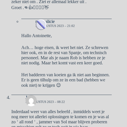
zeker niet om . Ziet er allemaal lekker uit .
Groet .👊👍🙋‍♀️🙋‍♂️👋
naargalicie
31 AUGUSTUS 2023 – 21:02
Hallo Antoinette,
Ach… hoge eisen, ik weet het niet. Ze schrewen
hier ook, en in de rest van Spanje, om technisch
personeel. Mar als je naam Rob is hebben ze je
niet nodig. Maar het komt vast een keer goed.
Het badderen van koeien ga ik niet aan beginnen.
Er is geen tilhulp om ze in een bad (hebben we
ook niet) te krijgen 😉
José
30 AUGUSTUS 2023 – 08:22
Inderdaad weer van alles beleefd , inmiddels weet je
nog meer tot allerlei oplossingen te komen en je was al
zo ‘ all rond ‘ , jammer van Sol maar blijven proberen
en misschien rolt ze er toch ooit in via haar