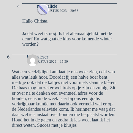
naargalicie
31 AUGUSTUS 2023 – 20:58
Hallo Christa,
Ja dat weet ik nog! Is het allemaal gelukt met de
deur? En wat gaat de klus voor komende winter
worden?
lady wieser
30 AUGUSTUS 2023 – 15:39
Wat een veelzijdige kant laat je ons weer zien, echt van
alles wat leuk hoor. Doordat jij een halve boer bent
merk je ook dat de kalfjes niet voor niets staan te blèren.
De baas mag nu zeker wel trots op je zijn en zuinig. Zit
er over na te denken een eventueel adres voor de
honden, eens in de week is er bij ons een gratis
verkrijgbaar krantje met daarin ook vermeld wat er op
de Nederlandse televisie komt. Ik herinner me vaag dat
daar wel iets instaat over honden die herplaatst worden.
Houd het in de gaten en zodra ik iets weet laat ik het
direct weten. Succes met je klusjes