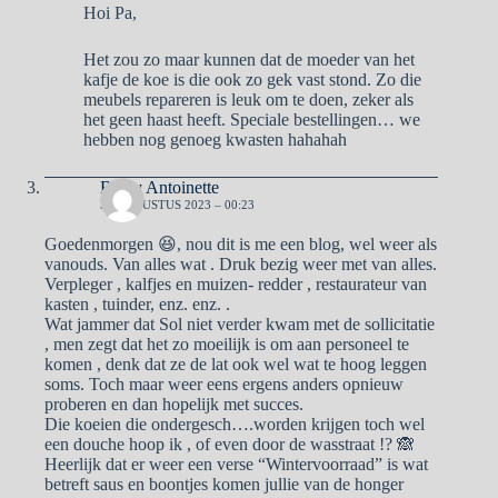
Hoi Pa,
Het zou zo maar kunnen dat de moeder van het
kafje de koe is die ook zo gek vast stond. Zo die
meubels repareren is leuk om te doen, zeker als
het geen haast heeft. Speciale bestellingen… we
hebben nog genoeg kwasten hahahah
Ben y Antoinette
30 AUGUSTUS 2023 – 00:23
Goedenmorgen 😆, nou dit is me een blog, wel weer als
vanouds. Van alles wat . Druk bezig weer met van alles.
Verpleger , kalfjes en muizen- redder , restaurateur van
kasten , tuinder, enz. enz. .
Wat jammer dat Sol niet verder kwam met de sollicitatie
, men zegt dat het zo moeilijk is om aan personeel te
komen , denk dat ze de lat ook wel wat te hoog leggen
soms. Toch maar weer eens ergens anders opnieuw
proberen en dan hopelijk met succes.
Die koeien die ondergesch….worden krijgen toch wel
een douche hoop ik , of even door de wasstraat !? 🙈
Heerlijk dat er weer een verse “Wintervoorraad” is wat
betreft saus en boontjes komen jullie van de honger