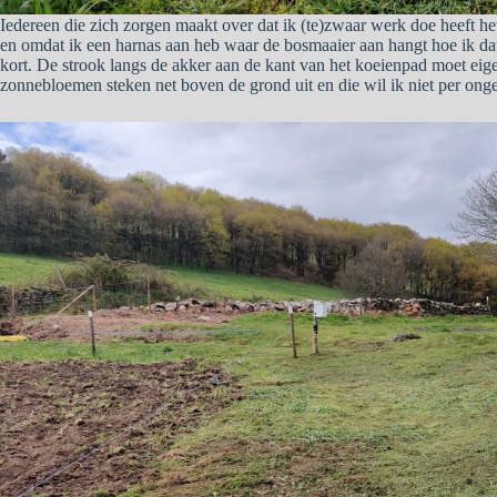
Iedereen die zich zorgen maakt over dat ik (te)zwaar werk doe heeft h
en omdat ik een harnas aan heb waar de bosmaaier aan hangt hoe ik dat 
kort. De strook langs de akker aan de kant van het koeienpad moet eige
zonnebloemen steken net boven de grond uit en die wil ik niet per ong