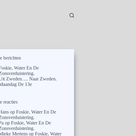
e berichten
Foskie, Water En De
Zonsverduistering.
Uit Zweden…. Naar Zweden.
Maandag De 13e
e reacties
Hans
op
Foskie, Water En De
Zonsverduistering.
Pa
op
Foskie, Water En De
Zonsverduistering.
Mieke Mertens
op
Foskie, Water