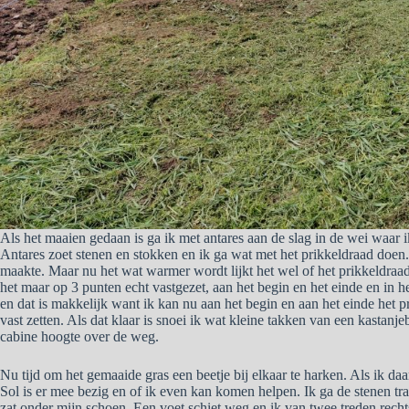
Als het maaien gedaan is ga ik met antares aan de slag in de wei waar i
Antares zoet stenen en stokken en ik ga wat met het prikkeldraad doen. 
maakte. Maar nu het wat warmer wordt lijkt het wel of het prikkeldraad
het maar op 3 punten echt vastgezet, aan het begin en het einde en in h
en dat is makkelijk want ik kan nu aan het begin en aan het einde het 
vast zetten. Als dat klaar is snoei ik wat kleine takken van een kasta
cabine hoogte over de weg.
Nu tijd om het gemaaide gras een beetje bij elkaar te harken. Als ik da
Sol is er mee bezig en of ik even kan komen helpen. Ik ga de stenen tra
zat onder mijn schoen. Een voet schiet weg en ik van twee treden rech