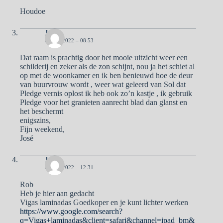
Houdoe
José
8 JULI 2022 – 08:53
Dat raam is prachtig door het mooie uitzicht weer een
schilderij en zeker als de zon schijnt, nou ja het schiet al
op met de woonkamer en ik ben benieuwd hoe de deur
van buurvrouw wordt , weer wat geleerd van Sol dat
Pledge vernis oplost ik heb ook zo’n kastje , ik gebruik
Pledge voor het granieten aanrecht blad dan glanst en
het beschermt
enigszins,
Fijn weekend,
José
Jack
8 JULI 2022 – 12:31
Rob
Heb je hier aan gedacht
Vigas laminadas Goedkoper en je kunt lichter werken
https://www.google.com/search?
q=Vigas+laminadas&client=safari&channel=ipad_bm&