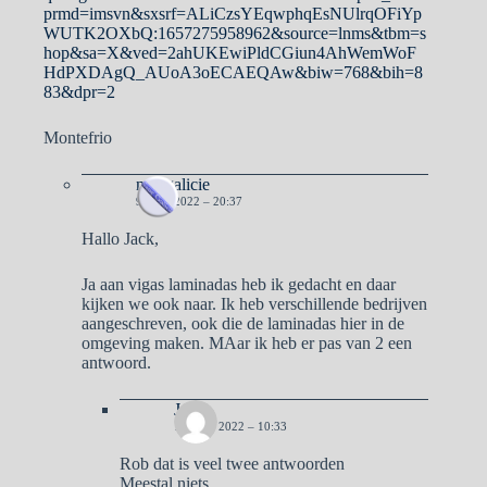
prmd=imsvn&sxsrf=ALiCzsYEqwphqEsNUlrqOFiYp
WUTK2OXbQ:1657275958962&source=lnms&tbm=s
hop&sa=X&ved=2ahUKEwiPldCGiun4AhWemWoF
HdPXDAgQ_AUoA3oECAEQAw&biw=768&bih=8
83&dpr=2
Montefrio
naargalicie
9 JULI 2022 – 20:37
Hallo Jack,
Ja aan vigas laminadas heb ik gedacht en daar
kijken we ook naar. Ik heb verschillende bedrijven
aangeschreven, ook die de laminadas hier in de
omgeving maken. MAar ik heb er pas van 2 een
antwoord.
Jack
10 JULI 2022 – 10:33
Rob dat is veel twee antwoorden
Meestal niets