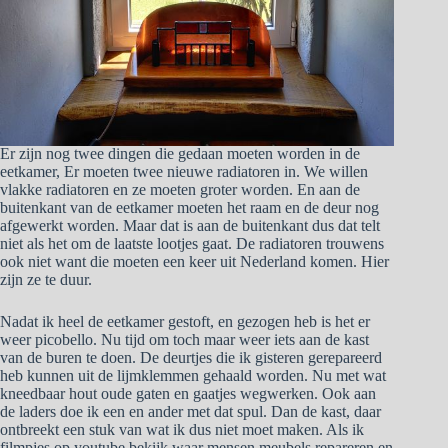
Er zijn nog twee dingen die gedaan moeten worden in de
eetkamer, Er moeten twee nieuwe radiatoren in. We willen
vlakke radiatoren en ze moeten groter worden. En aan de
buitenkant van de eetkamer moeten het raam en de deur nog
afgewerkt worden. Maar dat is aan de buitenkant dus dat telt
niet als het om de laatste lootjes gaat. De radiatoren trouwens
ook niet want die moeten een keer uit Nederland komen. Hier
zijn ze te duur.
Nadat ik heel de eetkamer gestoft, en gezogen heb is het er
weer picobello. Nu tijd om toch maar weer iets aan de kast
van de buren te doen. De deurtjes die ik gisteren gerepareerd
heb kunnen uit de lijmklemmen gehaald worden. Nu met wat
kneedbaar hout oude gaten en gaatjes wegwerken. Ook aan
de laders doe ik een en ander met dat spul. Dan de kast, daar
ontbreekt een stuk van wat ik dus niet moet maken. Als ik
filmpjes op youtube bekijk waar mensen meubels repareren en