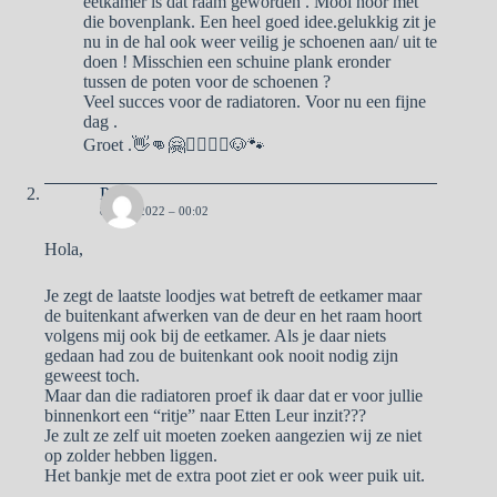
eetkamer is dat raam geworden . Mooi hoor met
die bovenplank. Een heel goed idee.gelukkig zit je
nu in de hal ook weer veilig je schoenen aan/ uit te
doen ! Misschien een schuine plank eronder
tussen de poten voor de schoenen ?
Veel succes voor de radiatoren. Voor nu een fijne
dag .
Groet .👋👊🤗🙋‍♀️🙋‍♂️🐶🐾
Pa
8 JULI 2022 – 00:02
Hola,
Je zegt de laatste loodjes wat betreft de eetkamer maar
de buitenkant afwerken van de deur en het raam hoort
volgens mij ook bij de eetkamer. Als je daar niets
gedaan had zou de buitenkant ook nooit nodig zijn
geweest toch.
Maar dan die radiatoren proef ik daar dat er voor jullie
binnenkort een “ritje” naar Etten Leur inzit???
Je zult ze zelf uit moeten zoeken aangezien wij ze niet
op zolder hebben liggen.
Het bankje met de extra poot ziet er ook weer puik uit.