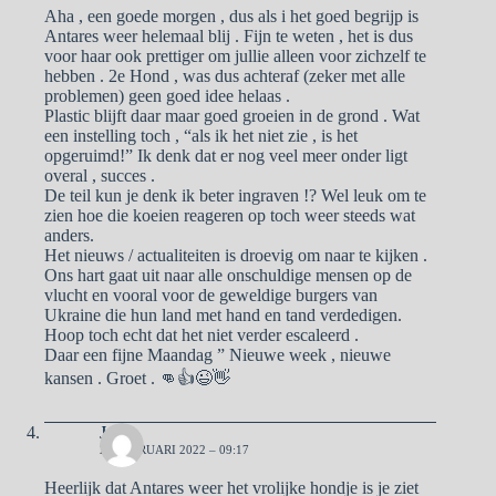
Aha , een goede morgen , dus als i het goed begrijp is
Antares weer helemaal blij . Fijn te weten , het is dus
voor haar ook prettiger om jullie alleen voor zichzelf te
hebben . 2e Hond , was dus achteraf (zeker met alle
problemen) geen goed idee helaas .
Plastic blijft daar maar goed groeien in de grond . Wat
een instelling toch , “als ik het niet zie , is het
opgeruimd!” Ik denk dat er nog veel meer onder ligt
overal , succes .
De teil kun je denk ik beter ingraven !? Wel leuk om te
zien hoe die koeien reageren op toch weer steeds wat
anders.
Het nieuws / actualiteiten is droevig om naar te kijken .
Ons hart gaat uit naar alle onschuldige mensen op de
vlucht en vooral voor de geweldige burgers van
Ukraine die hun land met hand en tand verdedigen.
Hoop toch echt dat het niet verder escaleerd .
Daar een fijne Maandag ” Nieuwe week , nieuwe
kansen . Groet . 👊👍😉👋
José
28 FEBRUARI 2022 – 09:17
Heerlijk dat Antares weer het vrolijke hondje is je ziet