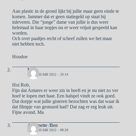
Aan plastic in de grond lijkt bij jullie maar geen einde te
komen. Jammer dat er geen statiegeld op staat bij
inleveren. Die “jonge” dame van jullie is dus weer
helemaal in haar nopjes nu er weer vrijuit gespeeld kan
worden.
Och over paaltjes recht of scheef zullen we het maar
niet hebben toch.
Houdoe
Ma
27 FEBRUARI 2022 – 20:14
Hoi Rob,
Fijn dat Antares er weer zin in heeft en je nu niet zo ver
hoef te lopen met haar. Een balspel vindt ze ook goed.
Dat dorpje wat jullie gisteren bezochten was dat waar ik
dat filmpje van gestuurd had? Dat zag er erg leuk uit.
Fijne avond. Ma
Antoinette /Ben
28 FEBRUARI 2022 – 08:28