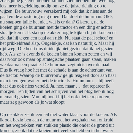
zoals jullie gisteren hebben kunnen zien hebben die twee nog
iets meer begeleiding nodig om ze de juiste richting op te
wijzen. De buurvrouw verzekerd mij ook dat ik niets aan de
paal en de afrastering mag doen. Dat doet de buurman. Oké,
nu snappen jullie het niet, wat is er dan? Gisteren, na de
koeien ging de buurman met de tractor en een ding er achter
straatje keren. Ik sta op de akker nog te kijken bij de koeien en
zie dat hij tegen een paal aan rijdt. Nu staat de paal scheef en
het prikkeldraad slap. Ongelukje, dat kan natuurlijk. Maar hij
rijd weg. Die heeft dus duidelijk niet gezien dat ik het gezien
heb. Als ze ‘s avonds de koeien binnen komen zetten en wij
daarvoor ook maar op strategische plaatsen gaan staan, maken
we daarna een praatje. De buurman zegt niets over de paal.
Dus ik vraag hoe het met de schade is aan de achterkant van
de tractor. Waarop de buurvrouw gelijk reageert door aan haar
man te vragen wat er met de tractor is. Hummmm… hij heeft
haar dus ook niets verteld. Ja, nee, maar …. dat repareer ik
morgen. Ten tijden van het schrijven van het blog heb ik nog
niemand gezien. Van mij hoeft hij het ook niet te repareren,
maar zeg gewoon als je wat sloopt.
Op de akker zet ik een teil met water klaar voor de koeien. Als
ik ook bezig ben aan de muur met het weghalen van onkruid
en het wegtrekken van stukken plastic die onder de grond uit
komen, zie ik dat de koeien niet veel zin hebben in het water