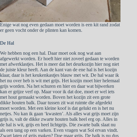
Enige wat nog even gedaan moet worden is een kit rand zodat
er geen vocht onder de plinten kan komen.
De Hal
We hebben nog een hal. Daar moet ook nog wat aan
afgewerkt worden. Er hoeft hier niet zoveel gedaan te worden
met afwerklastjes. Het is meer dat het deurkozijn hier nog niet
de juiste kleur heeft. Aan de kant van de ene hal is het kozijn
klaar, daar is het keukenkastjes blauw met wit. De hal waar ik
het nu over heb is wit met grijs. Het kozijn moet hier helemaal
grijs worden. Na het schuren en hier en daar wat bijwerken
kan er grijze verf op. Maar voor ik dat doe, moet er wel iets
met hout gemaakt worden. Boven het kozijn zit een grote
dikke houten balk. Daar tussen zit wat ruimte die afgedekt
moet worden. Met een kleine koof is dat gelukt en is het nu
netjes. Nu kan ik gaan ‘kwasten’. Als alles wat grijs moet zijn
grijs is, valt de dikke zwarte houten balk heel erg op. Alles in
de hal is wit, grijs en heel lichtgrijs. Die zwarte balk slaat nu
als een tang op een varken. Even vragen wat Sol ervan vindt.
Zwart laten of grijs maken? Doe maar grijs. De balk is nu dus