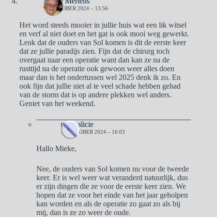
Mieke Mertens
12 OKTOBER 2024 – 13:56
Het word steeds mooier in jullie huis wat een lik witsel
en verf al niet doet en het gat is ook mooi weg gewerkt.
Leuk dat de ouders van Sol komen is dit de eerste keer
dat ze jullie paradijs zien. Fijn dat de chirurg toch
overgaat naar een operatie want dan kan ze na de
rusttijd na de operatie ook gewoon weer alles doen
maar dan is het ondertussen wel 2025 denk ik zo. En
ook fijn dat jullie niet al te veel schade hebben gehad
van de storm dat is op andere plekken wel anders.
Geniet van het weekend.
naargalicie
16 OKTOBER 2024 – 16:03
Hallo Mieke,
Nee, de ouders van Sol komen nu voor de tweede
keer. Er is wel weer wat veranderd natuurlijk, dus
er zijn dingen die ze voor de eerste keer zien. We
hopen dat ze voor het einde van het jaar geholpen
kan worden en als de operatie zo gaat zo als bij
mij, dan is ze zo weer de oude.