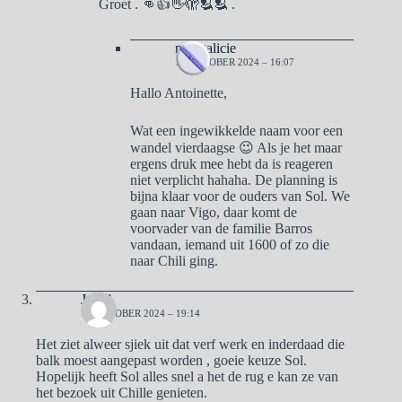
Groet . 👊👍👋🫣🫂🫂 .
naargalicie
16 OKTOBER 2024 – 16:07
Hallo Antoinette,
Wat een ingewikkelde naam voor een
wandel vierdaagse 😉 Als je het maar
ergens druk mee hebt da is reageren
niet verplicht hahaha. De planning is
bijna klaar voor de ouders van Sol. We
gaan naar Vigo, daar komt de
voorvader van de familie Barros
vandaan, iemand uit 1600 of zo die
naar Chili ging.
José”
11 OKTOBER 2024 – 19:14
Het ziet alweer sjiek uit dat verf werk en inderdaad die
balk moest aangepast worden , goeie keuze Sol.
Hopelijk heeft Sol alles snel a het de rug e kan ze van
het bezoek uit Chille genieten.