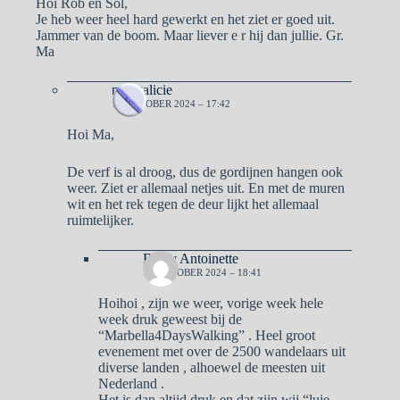
Hoi Rob en Sol,
Je heb weer heel hard gewerkt en het ziet er goed uit.
Jammer van de boom. Maar liever e r hij dan jullie. Gr.
Ma
naargalicie
11 OKTOBER 2024 – 17:42
Hoi Ma,
De verf is al droog, dus de gordijnen hangen ook
weer. Ziet er allemaal netjes uit. En met de muren
wit en het rek tegen de deur lijkt het allemaal
ruimtelijker.
Ben y Antoinette
12 OKTOBER 2024 – 18:41
Hoihoi , zijn we weer, vorige week hele
week druk geweest bij de
“Marbella4DaysWalking” . Heel groot
evenement met over de 2500 wandelaars uit
diverse landen , alhoewel de meesten uit
Nederland .
Het is dan altijd druk en dat zijn wij “luie