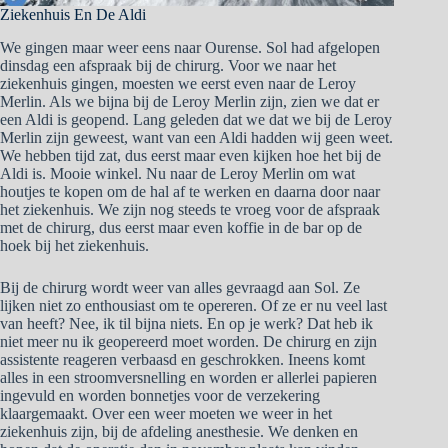
Ziekenhuis En De Aldi
We gingen maar weer eens naar Ourense. Sol had afgelopen
dinsdag een afspraak bij de chirurg. Voor we naar het
ziekenhuis gingen, moesten we eerst even naar de Leroy
Merlin. Als we bijna bij de Leroy Merlin zijn, zien we dat er
een Aldi is geopend. Lang geleden dat we dat we bij de Leroy
Merlin zijn geweest, want van een Aldi hadden wij geen weet.
We hebben tijd zat, dus eerst maar even kijken hoe het bij de
Aldi is. Mooie winkel. Nu naar de Leroy Merlin om wat
houtjes te kopen om de hal af te werken en daarna door naar
het ziekenhuis. We zijn nog steeds te vroeg voor de afspraak
met de chirurg, dus eerst maar even koffie in de bar op de
hoek bij het ziekenhuis.
Bij de chirurg wordt weer van alles gevraagd aan Sol. Ze
lijken niet zo enthousiast om te opereren. Of ze er nu veel last
van heeft? Nee, ik til bijna niets. En op je werk? Dat heb ik
niet meer nu ik geopereerd moet worden. De chirurg en zijn
assistente reageren verbaasd en geschrokken. Ineens komt
alles in een stroomversnelling en worden er allerlei papieren
ingevuld en worden bonnetjes voor de verzekering
klaargemaakt. Over een weer moeten we weer in het
ziekenhuis zijn, bij de afdeling anesthesie. We denken en