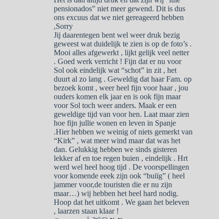
pensionados” niet meer gewend. Dit is dus
ons excuus dat we niet gereageerd hebben
,Sorry
Jij daarentegen bent wel weer druk bezig
geweest wat duidelijk te zien is op de foto’s .
Mooi alles afgewerkt , lijkt gelijk veel netter
. Goed werk verricht ! Fijn dat er nu voor
Sol ook eindelijk wat “schot” in zit , het
duurt al zo lang . Geweldig dat haar Fam. op
bezoek komt , weer heel fijn voor haar , jou
ouders komen elk jaar en is ook fijn maar
voor Sol toch weer anders. Maak er een
geweldige tijd van voor hen. Laat maar zien
hoe fijn jullie wonen en leven in Spanje
.Hier hebben we weinig of niets gemerkt van
“Kirk” , wat meer wind maar dat was het
dan. Gelukkig hebben we sinds gisteren
lekker af en toe regen buien , eindelijk . Hrt
werd wel heel hoog tijd . De voorspellingen
voor komende eeek zijn ook “buiïg” ( heel
jammer voor,de touristen die er nu zijn
maar…) wij hebben het heel hard nodig.
Hoop dat het uitkomt . We gaan het beleven
, laarzen staan klaar !