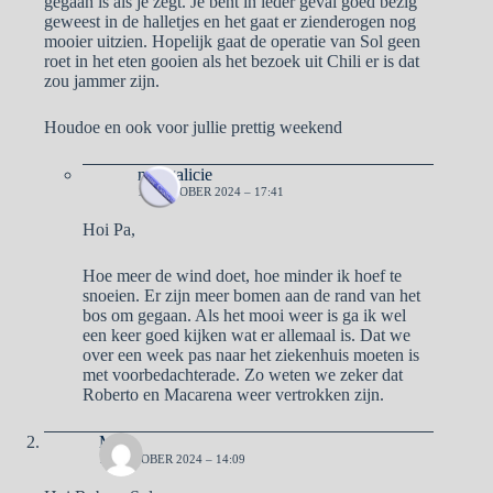
gegaan is als je zegt. Je bent in ieder geval goed bezig
geweest in de halletjes en het gaat er zienderogen nog
mooier uitzien. Hopelijk gaat de operatie van Sol geen
roet in het eten gooien als het bezoek uit Chili er is dat
zou jammer zijn.
Houdoe en ook voor jullie prettig weekend
naargalicie
11 OKTOBER 2024 – 17:41
Hoi Pa,
Hoe meer de wind doet, hoe minder ik hoef te
snoeien. Er zijn meer bomen aan de rand van het
bos om gegaan. Als het mooi weer is ga ik wel
een keer goed kijken wat er allemaal is. Dat we
over een week pas naar het ziekenhuis moeten is
met voorbedachterade. Zo weten we zeker dat
Roberto en Macarena weer vertrokken zijn.
Ma
11 OKTOBER 2024 – 14:09