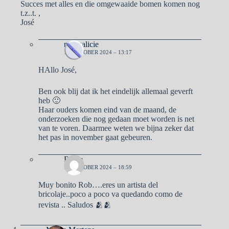
Succes met alles en die omgewaaide bomen komen nog
t.z..t. ,
José
naargalicie
12 OKTOBER 2024 – 13:17
HAllo José,
Ben ook blij dat ik het eindelijk allemaal geverft
heb 🙂
Haar ouders komen eind van de maand, de
onderzoeken die nog gedaan moet worden is net
van te voren. Daarmee weten we bijna zeker dat
het pas in november gaat gebeuren.
Reme
12 OKTOBER 2024 – 18:59
Muy bonito Rob….eres un artista del
bricolaje..poco a poco va quedando como de
revista .. Saludos 🫂🫂