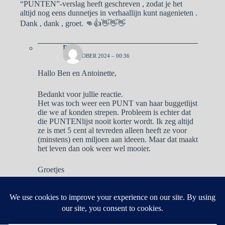
“PUNTEN”-verslag heeft geschreven , zodat je het
altijd nog eens dunnetjes in verhaallijn kunt nagenieten .
Dank , dank , groet. 👊👍👋👋👋
Pa
13 OKTOBER 2024 – 00:36
Hallo Ben en Antoinette,
Bedankt voor jullie reactie.
Het was toch weer een PUNT van haar buggetlijst
die we af konden strepen. Probleem is echter dat
die PUNTENlijst nooit korter wordt. Ik zeg altijd
ze is met 5 cent al tevreden alleen heeft ze voor
(minstens) een miljoen aan ideeen. Maar dat maakt
het leven dan ook weer wel mooier.
Groetjes
Reacties zijn gesloten.