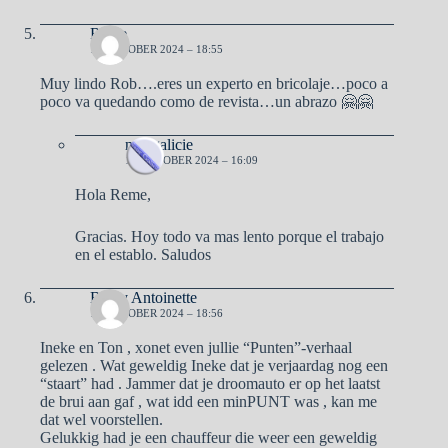
Reme
12 OKTOBER 2024 – 18:55
Muy lindo Rob….eres un experto en bricolaje…poco a
poco va quedando como de revista…un abrazo 🤗🤗
naargalicie
16 OKTOBER 2024 – 16:09
Hola Reme,
Gracias. Hoy todo va mas lento porque el trabajo
en el establo. Saludos
Ben y Antoinette
12 OKTOBER 2024 – 18:56
Ineke en Ton , xonet even jullie “Punten”-verhaal
gelezen . Wat geweldig Ineke dat je verjaardag nog een
“staart” had . Jammer dat je droomauto er op het laatst
de brui aan gaf , wat idd een minPUNT was , kan me
dat wel voorstellen.
Gelukkig had je een chauffeur die weer een geweldig