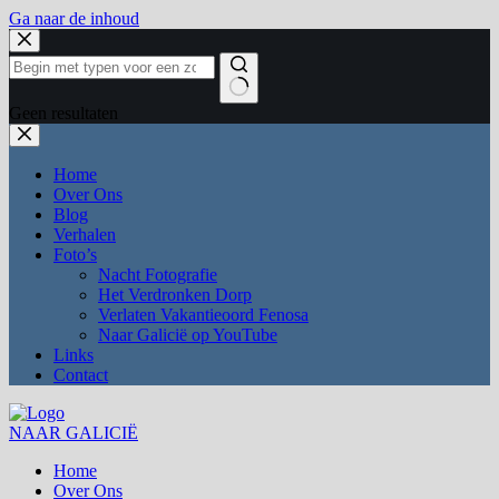
Ga naar de inhoud
Geen resultaten
Home
Over Ons
Blog
Verhalen
Foto’s
Nacht Fotografie
Het Verdronken Dorp
Verlaten Vakantieoord Fenosa
Naar Galicië op YouTube
Links
Contact
NAAR GALICIË
Home
Over Ons