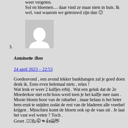
weer vergeten.
Sol en bloemen… daar vind ze maar niets in huis. Ik
wel, vast waarom we getrouwd zijn dan 🙂
Antoinette /Ben
24 april 2023 – 22:53
Goedeavond , een avond lekker bankhangen zal je goed doen
denk ik. Eens even helemaal niets , relax !
Wat leuk er weer 2 kalfjes erbij . Wat een geluk dat de 2e
Moederkoe niet echt boos werd toen je het kalfje mee nam .
Mooie bloem hoor van de rabarber , maar helaas is het beter
hem eruit te snijden zodat de rest van de bladeren alle voedsel
krijgen . Misschien komt de bloem ook op de vaas uit . Je laat
het vast wel weten ? Toch .
Groet .🙋‍♀️🙋🤭👊👍🤗👋