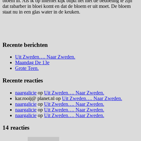
bloem in. Als ik op internet kijk blijkt het niet de bedoeling te zijn
dat rabarber in bloei komt en dat de bloem er uit moet. De bloem
staat nu in een glas water in de keuken.
Recente berichten
Uit Zweden…. Naar Zweden.
Maandag De 13e
Grote Teen.
Recente reacties
naargalicie
op
Uit Zweden…. Naar Zweden.
kar.rooij@ planet.nl
op
Uit Zweden…. Naar Zweden.
naargalicie
op
Uit Zweden…. Naar Zweden.
naargalicie
op
Uit Zweden…. Naar Zweden.
naargalicie
op
Uit Zweden…. Naar Zweden.
14 reacties