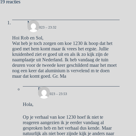
19 reacties
Ma
1 MEI 2023 – 23:32
Hoi Rob en Sol,
Wat heb je toch zorgen om koe 1230 ik hoop dat het
goed met hem komt maar ik vrees het ergste. Jullie
kruidenbed ziet er goed uit en als ik zo kijk zijn de
naamplaatje uit Nederland. Ik heb vandaag de tuin
deuren voor de tweede keer geschilderd maar het moet
nog een keer dat aluminium is vervelend m te doen
maar dat komt goed. Gr. Ma
Pa
1 MEI 2023 – 23:53
Hola,
Op je verhaal van koe 1230 hoef ik niet te
reageren aangezien ik je eerder vandaag al
gesproken heb en het verhaal dus kende. Maar
natuurlijk als niet boer zijnde kijk je anders naar