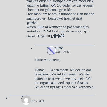
planken onder je klompen om een mooi vlak
gazon te krijgen 🤣. Zo deden ze dat vroeger
, hoe het nu gebeurt , geen idee.
Ook mooi om te om je tuinbed te zien met de
naambordjes , benieuwd hoe het gaat
groeien .
Weten jullie al wanneer de poezenkindjes
vertrekken ? Zal kaal zijn als ze weg zijn .
Groet .👊👍🙋‍♀️🙋😄😅👋
naargalicie
3 MEI 2023 – 16:33
Hallo Antoinette,
Hahah… Aanstampen. Misschien dan
ik ergens zo’n rol kan lenen. Wat de
katten betreft weten we nog niets. We
die organisatie werk op zijn Spaans.
Nu al een tijd niets meer van vernomen
José
2 MEI 2023 – 08:51