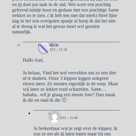
en jij doet jou taak in de stal. Wel weer een prachtig
gefreesd tuintje hoor en gedaan met een prachtige Same
trekker zo te zien. ( ik heb iets met dat merk) Heel fijne
dag in het zon overgoten spanje al hoop ik dat het niet
al te droog is wat het gewas moet wel groeien
natuurlijk.
naargalicie
2 MEI 2023 – 21:18
Hallo Aad,
Ja helaas, Vind het wel vervelden om zo een dier
af te danken. Onze 3 kippen leggen ookgeen
eieren meer. Ze moeten eigenlijk in de soep. Maar
wij laten ze lekker rond scharrelen. Same…
hahaha.. wil je graag een mooie foto? Dan maak
ik die en mail ik die 🙂
aad
3 MEI 2023 – 11:06
Ja herkenbaar wat je zegt over de kippen, ik
zou ze net als jij laten lopen maar bij ons