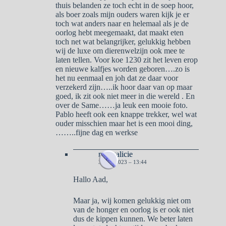
thuis belanden ze toch echt in de soep hoor,
als boer zoals mijn ouders waren kijk je er
toch wat anders naar en helemaal als je de
oorlog hebt meegemaakt, dat maakt eten
toch net wat belangrijker, gelukkig hebben
wij de luxe om dierenwelzijn ook mee te
laten tellen. Voor koe 1230 zit het leven erop
en nieuwe kalfjes worden geboren….zo is
het nu eenmaal en joh dat ze daar voor
verzekerd zijn…..ik hoor daar van op maar
goed, ik zit ook niet meer in die wereld . En
over de Same……ja leuk een mooie foto.
Pablo heeft ook een knappe trekker, wel wat
ouder misschien maar het is een mooi ding,
……..fijne dag en werkse
naargalicie
3 MEI 2023 – 13:44
Hallo Aad,
Maar ja, wij komen gelukkig niet om
van de honger en oorlog is er ook niet
dus de kippen kunnen. We beter laten