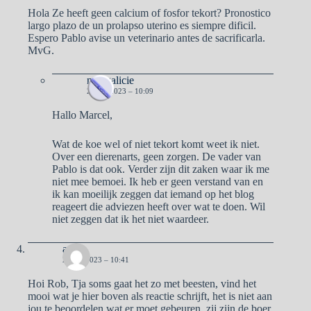
Hola Ze heeft geen calcium of fosfor tekort? Pronostico
largo plazo de un prolapso uterino es siempre dificil.
Espero Pablo avise un veterinario antes de sacrificarla.
MvG.
naargalicie
2 MEI 2023 – 10:09
Hallo Marcel,
Wat de koe wel of niet tekort komt weet ik niet.
Over een dierenarts, geen zorgen. De vader van
Pablo is dat ook. Verder zijn dit zaken waar ik me
niet mee bemoei. Ik heb er geen verstand van en
ik kan moeilijk zeggen dat iemand op het blog
reageert die adviezen heeft over wat te doen. Wil
niet zeggen dat ik het niet waardeer.
aad
2 MEI 2023 – 10:41
Hoi Rob, Tja soms gaat het zo met beesten, vind het
mooi wat je hier boven als reactie schrijft, het is niet aan
jou te beoordelen wat er moet gebeuren, zij zijn de boer