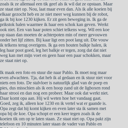
zoals ik ze allemaal een tik geef als ik wil dat ze opstaan. Maar
ze staat niet op. Nou, laat maar even dan. Als ik alle koeien bij
elkaar gezocht heb en ze niet meer weg kunnen bij de robot,
ga ik bij koe 1230 kijken. Er zit geen beweging in. Ik ga de
prikstok halen waarmee ik haar een schok kan geven. Werkt
ook niet. Een van haar poten schiet telkens weg. Wil een koe
op staan dan moeten de achterpoten min of meer gevouwen
onder het lijf zitten. Bij kaar ligt een poot lang uit. Die vouw
ik telkens terug overigens. Ik ga een houten balkje halen, ik
leg haar poot goed, leg het balkje er tegen, zorg dat dat niet
weg kan met mijn voet en geen haar een paar schokken, maar
ze staat niet op.
Ik maak een foto en stuur die naar Pablo. Ik moet nog maar
even afwachten. Tja, dat heb ik al gedaan en ik stuur niet voor
niets een foto. De stalvloer is natuurlijk glad van de poep en
pies, dus misschien als ik een hoop zand uit de ligboxen rond
haar strooi en dan nog een probeer. Maar ook dat werkt niet.
Daar komt opa aan. Hij wil weten hoe het vandaag gaat.
Goed, zeg ik, alleen koe 1230 en ik vertel wat er gaande is.
Opa zegt dat hij komt kijken en even later sta ik samen met
opa bij de koe. Opa schopt er een keer tegen zoals ik de
koeien tik om op te laten staan. Ze staat niet op. Opa pakt zijn
telefoon en 10 minuten later staan de vader van Pablo en