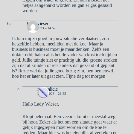
netjes aangeharkt worden en gan er gas gesaaid
worden.
lady wieser
2 MEI 2023 – 14:52
Ik kan mij zo goed in jouw situatie verplaatsen, zou
hetzelfde hebben, meelijden met de koe. Maar ja
business is business moet je maar denken. Zelfs een
dokter erbij halen al is het de vader van kost toch tijd en
geld. Jullie tuintje ziet er prachtig uit, die groene stroken
zijn dat al kruiden of iets anders dat gezaaid of geplant
is? Ik zie wel dat jullie goed bezig zijn, ben benieuwd
hoe het er later uit gaat zien. Fijne dag tot morgen
naargalicie
2 MEI 2023 – 21:25
Hallo Lady Wieser,
Klopt helemaal. Een veearts komt er meestal weg
bij hoor. Zeker als het om een situatie gaat waar er
gelijk ingegrepen moet worden om de koe te
redden. Maar hier was het eigenlijk al verkeken en