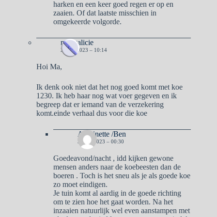
harken en een keer goed regen er op en
zaaien. Of dat laatste misschien in
omgekeerde volgorde.
naargalicie
2 MEI 2023 – 10:14
Hoi Ma,
Ik denk ook niet dat het nog goed komt met koe
1230. Ik heb haar nog wat voer gegeven en ik
begreep dat er iemand van de verzekering
komt.einde verhaal dus voor die koe
Antoinette /Ben
3 MEI 2023 – 00:30
Goedeavond/nacht , idd kijken gewone
mensen anders naar de koebeesten dan de
boeren . Toch is het sneu als je als goede koe
zo moet eindigen.
Je tuin komt al aardig in de goede richting
om te zien hoe het gaat worden. Na het
inzaaien natuurlijk wel even aanstampen met