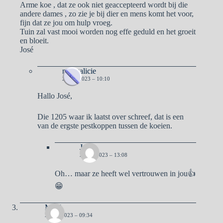
Arme koe , dat ze ook niet geaccepteerd wordt bij die
andere dames , zo zie je bij dier en mens komt het voor,
fijn dat ze jou om hulp vroeg.
Tuin zal vast mooi worden nog effe geduld en het groeit
en bloeit.
José
naargalicie
2 MEI 2023 – 10:10
Hallo José,
Die 1205 waar ik laatst over schreef, dat is een
van de ergste pestkoppen tussen de koeien.
José
2 MEI 2023 – 13:08
Oh… maar ze heeft wel vertrouwen in jou👍
😁
MvK
2 MEI 2023 – 09:34