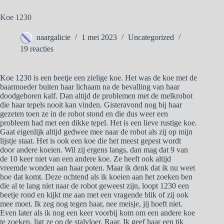
Koe 1230
naargalicie
1 mei 2023
Uncategorized
19 reacties
Koe 1230 is een beetje een zielige koe. Het was de koe met de
baarmoeder buiten haar lichaam na de bevalling van haar
doodgeboren kalf. Dan altijd de problemen met de melkrobot
die haar tepels nooit kan vinden. Gisteravond nog bij haar
gezeten toen ze in de robot stond en die dus weer een
probleem had met een dikke tepel. Het is een lieve rustige koe.
Gaat eigenlijk altijd gedwee mee naar de robot als zij op mijn
lijstje staat. Het is ook een koe die het meest gepest wordt
door andere koeien. Wil zij ergens langs, dan mag dat 9 van
de 10 keer niet van een andere koe. Ze heeft ook altijd
vreemde wonden aan haar poten. Maar ik denk dat ik nu weet
hoe dat komt. Deze ochtend als ik koeien aan het zoeken ben
die al te lang niet naar de robot geweest zijn, loopt 1230 een
beetje rond en kijkt me aan met een vragende blik of zij ook
mee moet. Ik zeg nog tegen haar, nee meisje, jij hoeft niet.
Even later als ik nog een keer voorbij kom om een andere koe
te zoeken, ligt ze op de stalvloer. Raar. Ik geef haar een tik