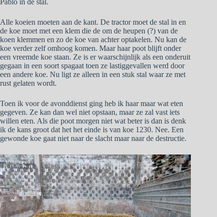
Pablo in de stal.
Alle koeien moeten aan de kant. De tractor moet de stal in en
de koe moet met een klem die de om de heupen (?) van de
koen klemmen en zo de koe van achter optakelen. Nu kan de
koe verder zelf omhoog komen. Maar haar poot blijft onder
een vreemde koe staan. Ze is er waarschijnlijk als een onderuit
gegaan in een soort spagaat toen ze lastiggevallen werd door
een andere koe. Nu ligt ze alleen in een stuk stal waar ze met
rust gelaten wordt.
Toen ik voor de avonddienst ging heb ik haar maar wat eten
gegeven. Ze kan dan wel niet opstaan, maar ze zal vast iets
willen eten. Als die poot morgen niet wat beter is dan is denk
ik de kans groot dat het het einde is van koe 1230. Nee. Een
gewonde koe gaat niet naar de slacht maar naar de destructie.