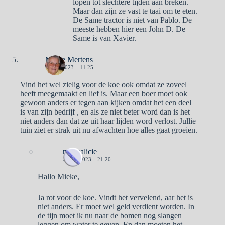
lopen tot slechtere tijden aan breken.
Maar dan zijn ze vast te taai om te eten.
De Same tractor is niet van Pablo. De
meeste hebben hier een John D. De
Same is van Xavier.
Mieke Mertens
2 MEI 2023 – 11:25
Vind het wel zielig voor de koe ook omdat ze zoveel
heeft meegemaakt en lief is. Maar een boer moet ook
gewoon anders er tegen aan kijken omdat het een deel
is van zijn bedrijf , en als ze niet beter word dan is het
niet anders dan dat ze uit haar lijden word verlost. Jullie
tuin ziet er strak uit nu afwachten hoe alles gaat groeien.
naargalicie
2 MEI 2023 – 21:20
Hallo Mieke,
Ja rot voor de koe. Vindt het vervelend, aar het is
niet anders. Er moet wel geld verdient worden. In
de tijn moet ik nu naar de bomen nog slangen
leggen om water te geven. En dan moeten het