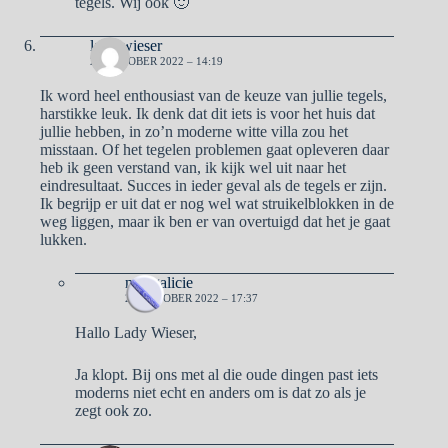
tegels. Wij ook 🙂
lady wieser
26 OKTOBER 2022 – 14:19
Ik word heel enthousiast van de keuze van jullie tegels,
harstikke leuk. Ik denk dat dit iets is voor het huis dat
jullie hebben, in zo’n moderne witte villa zou het
misstaan. Of het tegelen problemen gaat opleveren daar
heb ik geen verstand van, ik kijk wel uit naar het
eindresultaat. Succes in ieder geval als de tegels er zijn.
Ik begrijp er uit dat er nog wel wat struikelblokken in de
weg liggen, maar ik ben er van overtuigd dat het je gaat
lukken.
naargalicie
26 OKTOBER 2022 – 17:37
Hallo Lady Wieser,
Ja klopt. Bij ons met al die oude dingen past iets
moderns niet echt en anders om is dat zo als je
zegt ook zo.