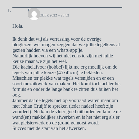
Pa
25 OKTOBER 2022 – 20:52
Hola,
Ik denk dat wij als verrassing voor de overige
bloglezers wel mogen zeggen dat we jullie tegelkeus al
gezien hadden via een whats-app’je.
Natuurlijk hoeven wij het niet eens te zijn met jullie
keuze maar we zijn het wel.
Die kachelafvoer (hobbel) lijkt me erg moeilijk om de
tegels van jullie keuze (45x45cm) te bekleden.
Misschien ter plekke wat tegels versnijden en er een
soort mozaikwerk van maken. Het komt toch achter het
fornuis en onder de lange bank te zitten dus buiten het
oog.
Jammer dat de tegels niet op voorraad waren maar om
met Johan Cruijff te spreken (ieder nadeel heeft zijn
voordeel). Nu kan de vloer goed uitharden en kun je de
wand(en) makkelijker afwerken en is het niet erg als er
wat pleisterwerk op de grond gemorst word.
Succes met de start van het afwerken.