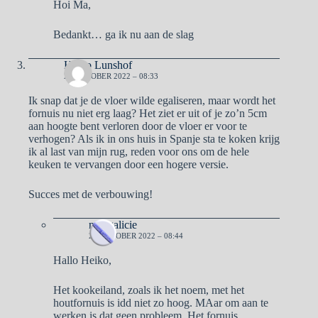
Hoi Ma,
Bedankt… ga ik nu aan de slag
Heiko Lunshof
26 OKTOBER 2022 – 08:33
Ik snap dat je de vloer wilde egaliseren, maar wordt het
fornuis nu niet erg laag? Het ziet er uit of je zo’n 5cm
aan hoogte bent verloren door de vloer er voor te
verhogen? Als ik in ons huis in Spanje sta te koken krijg
ik al last van mijn rug, reden voor ons om de hele
keuken te vervangen door een hogere versie.
Succes met de verbouwing!
naargalicie
26 OKTOBER 2022 – 08:44
Hallo Heiko,
Het kookeiland, zoals ik het noem, met het
houtfornuis is idd niet zo hoog. MAar om aan te
werken is dat geen probleem. Het fornuis