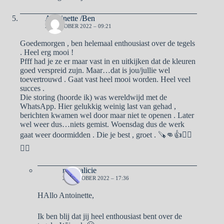
Antoinette /Ben
26 OKTOBER 2022 – 09:21
Goedemorgen , ben helemaal enthousiast over de tegels
. Heel erg mooi !
Pfff had je ze er maar vast in en uitkijken dat de kleuren
goed verspreid zujn. Maar…dat is jou/jullie wel
toevertrouwd . Gaat vast heel mooi worden. Heel veel
succes .
Die storing (hoorde ik) was wereldwijd met de
WhatsApp. Hier gelukkig weinig last van gehad ,
berichten kwamen wel door maar niet te openen . Later
wel weer dus…niets gemist. Woensdag dus de werk
gaat weer doormidden . Die je best , groet . 🪚👊👍🙋‍♀️
🙋‍♂️
naargalicie
26 OKTOBER 2022 – 17:36
HAllo Antoinette,
Ik ben blij dat jij heel enthousiast bent over de