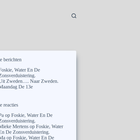
e berichten
Foskie, Water En De
Zonsverduistering.
Uit Zweden…. Naar Zweden.
Maandag De 13e
e reacties
Pa
op
Foskie, Water En De
Zonsverduistering.
Mieke Mertens
op
Foskie, Water
En De Zonsverduistering.
Ma
op
Foskie, Water En De