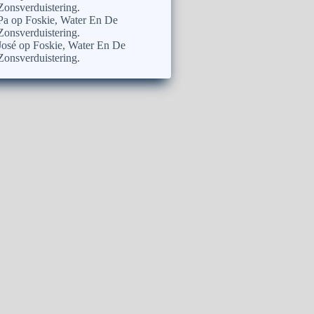
Zonsverduistering.
Pa
op
Foskie, Water En De
Zonsverduistering.
José
op
Foskie, Water En De
Zonsverduistering.