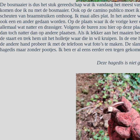
De bosmaaier is dus het stuk gereedschap wat ik vandaag het meest va
komen doe ik nu met de bosmaaier. Ook op de camino publico moet ik
scheuten van braamstruiken omhoog. Ik maai alles plat. In het andere 
ook een en ander gedaan worden. Op de plaats waar ik de vorige keer e
allemaal wat natter en drassiger. Volgens de buren zou hier op deze plaa
dan toch natter dan op andere plaatsen. Als ik lekker aan het maaien be
de staart en trek hem uit het holletje waar die in wil kruipen. In de en
de andere hand probeer ik met de telefoon wat foto’s te maken. De slang
hagedis maar zonder pootjes. Ik ben er al eens eerder een tegen gekome
Deze hagedis is niet g