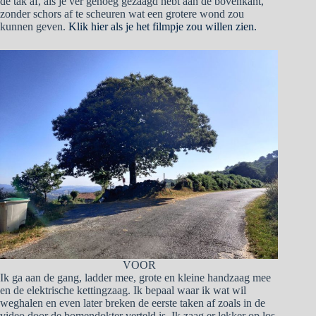
de tak af, als je ver genoeg gezaagd hebt aan de bovenkant,
zonder schors af te scheuren wat een grotere wond zou
kunnen geven.
Klik hier als je het filmpje zou willen zien.
VOOR
Ik ga aan de gang, ladder mee, grote en kleine handzaag mee
en de elektrische kettingzaag. Ik bepaal waar ik wat wil
weghalen en even later breken de eerste taken af zoals in de
video door de bomendokter verteld is. Ik zaag er lekker op los,