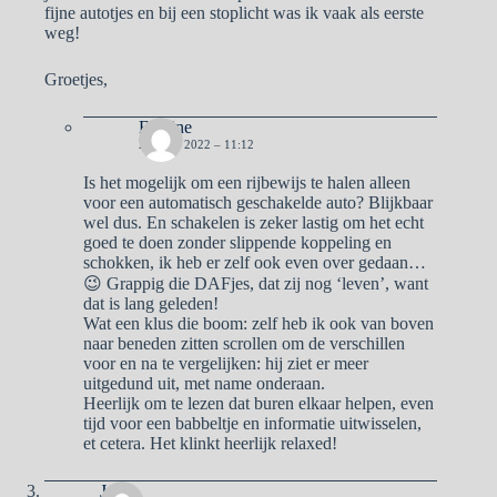
fijne autotjes en bij een stoplicht was ik vaak als eerste
weg!
Groetjes,
Eveline
24 JULI 2022 – 11:12
Is het mogelijk om een rijbewijs te halen alleen
voor een automatisch geschakelde auto? Blijkbaar
wel dus. En schakelen is zeker lastig om het echt
goed te doen zonder slippende koppeling en
schokken, ik heb er zelf ook even over gedaan…
😉 Grappig die DAFjes, dat zij nog ‘leven’, want
dat is lang geleden!
Wat een klus die boom: zelf heb ik ook van boven
naar beneden zitten scrollen om de verschillen
voor en na te vergelijken: hij ziet er meer
uitgedund uit, met name onderaan.
Heerlijk om te lezen dat buren elkaar helpen, even
tijd voor een babbeltje en informatie uitwisselen,
et cetera. Het klinkt heerlijk relaxed!
Jose