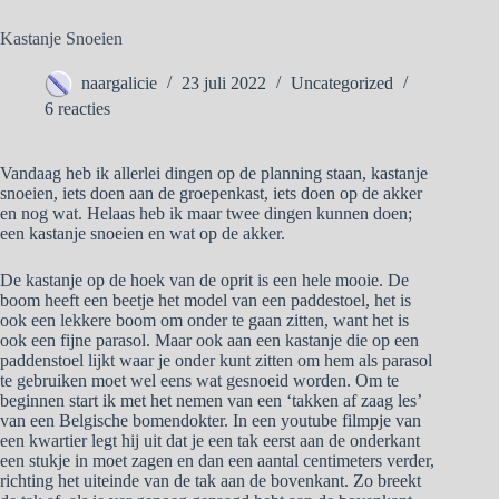
Kastanje Snoeien
naargalicie
23 juli 2022
Uncategorized
6 reacties
Vandaag heb ik allerlei dingen op de planning staan, kastanje
snoeien, iets doen aan de groepenkast, iets doen op de akker
en nog wat. Helaas heb ik maar twee dingen kunnen doen;
een kastanje snoeien en wat op de akker.
De kastanje op de hoek van de oprit is een hele mooie. De
boom heeft een beetje het model van een paddestoel, het is
ook een lekkere boom om onder te gaan zitten, want het is
ook een fijne parasol. Maar ook aan een kastanje die op een
paddenstoel lijkt waar je onder kunt zitten om hem als parasol
te gebruiken moet wel eens wat gesnoeid worden. Om te
beginnen start ik met het nemen van een ‘takken af zaag les’
van een Belgische bomendokter. In een youtube filmpje van
een kwartier legt hij uit dat je een tak eerst aan de onderkant
een stukje in moet zagen en dan een aantal centimeters verder,
richting het uiteinde van de tak aan de bovenkant. Zo breekt