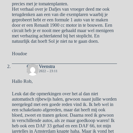
precies met je tomatenplanten.
Het verhaal over je Dafjes van vroeger deed me ook
terugdenken aan een van die exemplaren waarbij je
geprobeert hebt er een formule 1 auto van te maken
door er een Renault 1900 cc motor in te bouwen. Een
circuit heb je er nooit mee gehaald maar wel menigeen
met verbazing achterlatend bij het stoplicht. En
natuurlijk dat hoeft Sol je niet na te gaan doen.
Houdoe
Corry Veenstra
23 JULI 2022 – 23:11
Hallo Rob,
Leuk dat die opmerkingen over het al dan niet
automatisch rijbewijs halen, gewoon naast jullie worden
neergelegd met een goede reden vind ik. Ik heb wel in
een schakelauto afgereden, maar dat heeft mij ook
bloed, zweet en tranen gekost. Daarna reed ik gewoon
in verschillende autos, als ze maar goedkoop waren! Ik
heb ook een DAF 33 gehad en een DAF 66, tot mijn
jaretelles in Amsterdam knapte haha. Maar ik vond het