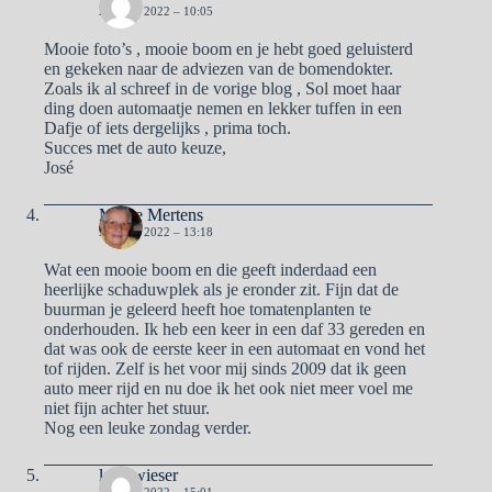
24 JULI 2022 – 10:05
Mooie foto’s , mooie boom en je hebt goed geluisterd
en gekeken naar de adviezen van de bomendokter.
Zoals ik al schreef in de vorige blog , Sol moet haar
ding doen automaatje nemen en lekker tuffen in een
Dafje of iets dergelijks , prima toch.
Succes met de auto keuze,
José
Mieke Mertens
24 JULI 2022 – 13:18
Wat een mooie boom en die geeft inderdaad een
heerlijke schaduwplek als je eronder zit. Fijn dat de
buurman je geleerd heeft hoe tomatenplanten te
onderhouden. Ik heb een keer in een daf 33 gereden en
dat was ook de eerste keer in een automaat en vond het
tof rijden. Zelf is het voor mij sinds 2009 dat ik geen
auto meer rijd en nu doe ik het ook niet meer voel me
niet fijn achter het stuur.
Nog een leuke zondag verder.
lady wieser
24 JULI 2022 – 15:01