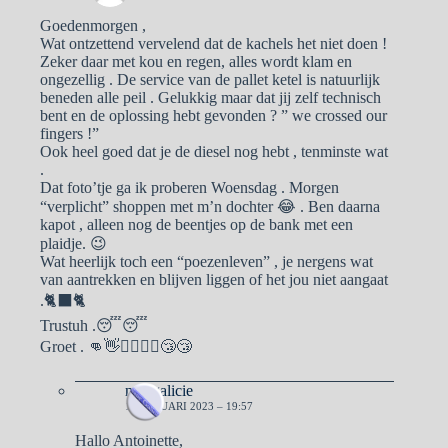
Goedenmorgen ,
Wat ontzettend vervelend dat de kachels het niet doen !
Zeker daar met kou en regen, alles wordt klam en
ongezellig . De service van de pallet ketel is natuurlijk
beneden alle peil . Gelukkig maar dat jij zelf technisch
bent en de oplossing hebt gevonden ? ” we crossed our
fingers !”
Ook heel goed dat je de diesel nog hebt , tenminste wat
.
Dat foto’tje ga ik proberen Woensdag . Morgen
“verplicht” shoppen met m’n dochter 😂 . Ben daarna
kapot , alleen nog de beentjes op de bank met een
plaidje. 😉
Wat heerlijk toch een “poezenleven” , je nergens wat
van aantrekken en blijven liggen of het jou niet aangaat
.🐈‍⬛🐈
Trustuh .😴😴
Groet . 👊👋🙋‍♀️🙋‍♂️😴😴
naargalicie
10 JANUARI 2023 – 19:57
Hallo Antoinette,