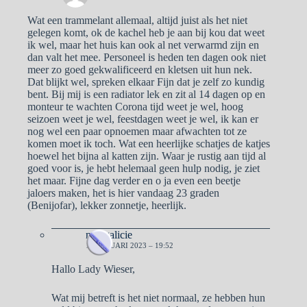
Wat een trammelant allemaal, altijd juist als het niet
gelegen komt, ok de kachel heb je aan bij kou dat weet
ik wel, maar het huis kan ook al net verwarmd zijn en
dan valt het mee. Personeel is heden ten dagen ook niet
meer zo goed gekwalificeerd en kletsen uit hun nek.
Dat blijkt wel, spreken elkaar Fijn dat je zelf zo kundig
bent. Bij mij is een radiator lek en zit al 14 dagen op en
monteur te wachten Corona tijd weet je wel, hoog
seizoen weet je wel, feestdagen weet je wel, ik kan er
nog wel een paar opnoemen maar afwachten tot ze
komen moet ik toch. Wat een heerlijke schatjes de katjes
hoewel het bijna al katten zijn. Waar je rustig aan tijd al
goed voor is, je hebt helemaal geen hulp nodig, je ziet
het maar. Fijne dag verder en o ja even een beetje
jaloers maken, het is hier vandaag 23 graden
(Benijofar), lekker zonnetje, heerlijk.
naargalicie
10 JANUARI 2023 – 19:52
Hallo Lady Wieser,
Wat mij betreft is het niet normaal, ze hebben hun