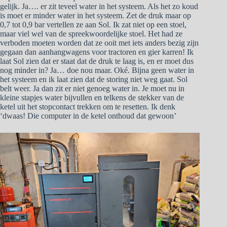
gelijk. Ja…. er zit teveel water in het systeem. Als het zo koud
is moet er minder water in het systeem. Zet de druk maar op
0,7 tot 0,9 bar vertellen ze aan Sol. Ik zat niet op een stoel,
maar viel wel van de spreekwoordelijke stoel. Het had ze
verboden moeten worden dat ze ooit met iets anders bezig zijn
gegaan dan aanhangwagens voor tractoren en gier karren! Ik
laat Sol zien dat er staat dat de druk te laag is, en er moet dus
nog minder in? Ja… doe nou maar. Oké. Bijna geen water in
het systeem en ik laat zien dat de storing niet weg gaat. Sol
belt weer. Ja dan zit er niet genoeg water in. Je moet nu in
kleine stapjes water bijvullen en telkens de stekker van de
ketel uit het stopcontact trekken om te resetten. Ik denk
‘dwaas! Die computer in de ketel onthoud dat gewoon’