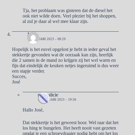
Tja, het problaam was gisteren dat de diesel het
ook niet wilde doen. Veel plezier bij het shoppen,
al zul je daar al wel mee klaar zijn.
José
10 JANUARI 2023 – 08:29
Hopelijk is het euvel opgelost je hebt in ieder geval het
stekkertje gevonden wat de oorzaak kan zijn, heerlijk
die 2 samen in de mand zo krijgen zij het wel warm en
fijn dat eindelijk de keuken netjes ingeruimd is dus weer
een stapje verder.
Succes,
José
naargalicie
10 JANUARI 2023 – 19:56
Hallo José,
Dat stekkertje is het geweest hoor. Wel raar dat het
los hing te bungelen. Het heeft nooit vast gezeten
omdat je een schroevdraaier nodig hebt om het los