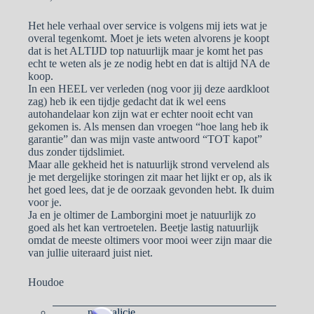
Het hele verhaal over service is volgens mij iets wat je
overal tegenkomt. Moet je iets weten alvorens je koopt
dat is het ALTIJD top natuurlijk maar je komt het pas
echt te weten als je ze nodig hebt en dat is altijd NA de
koop.
In een HEEL ver verleden (nog voor jij deze aardkloot
zag) heb ik een tijdje gedacht dat ik wel eens
autohandelaar kon zijn wat er echter nooit echt van
gekomen is. Als mensen dan vroegen “hoe lang heb ik
garantie” dan was mijn vaste antwoord “TOT kapot”
dus zonder tijdslimiet.
Maar alle gekheid het is natuurlijk strond vervelend als
je met dergelijke storingen zit maar het lijkt er op, als ik
het goed lees, dat je de oorzaak gevonden hebt. Ik duim
voor je.
Ja en je oltimer de Lamborgini moet je natuurlijk zo
goed als het kan vertroetelen. Beetje lastig natuurlijk
omdat de meeste oltimers voor mooi weer zijn maar die
van jullie uiteraard juist niet.
Houdoe
naargalicie