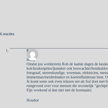
6 reacties
Pa
Hola,
Omdat jou werkterrein Rob de laatste dagen de keuken
kok/keukenprins/ijsmaker ook boswachter/houtkakker/t
fotograaf, sterrenkundige, weerman, elektricien, metsel
timmerman/meubelmaker en koeienfluisteraar bent. On
Je komt soms ook even relaxen net als Sol doet met b
rustgevend over voor mensen die recentelijk “gechipt”
Fijn weekend al dan niet met de bosmaaier.
Houdoe