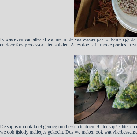
Ik was even van alles af wat niet in de vaatwasser past of kan en ga dan
en door foodprocessor laten snijden. Alles doe ik in mooie porties in za
De sap is nu ook koel genoeg om flessen te doen. 9 liter sap! 7 liter da
we ook ijslolly malletjes gekocht. Dus we maken ook wat vlierbessensap