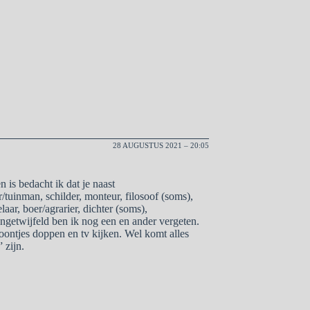
28 AUGUSTUS 2021 – 20:05
 is bedacht ik dat je naast
uinman, schilder, monteur, filosoof (soms),
aar, boer/agrarier, dichter (soms),
getwijfeld ben ik nog een en ander vergeten.
oontjes doppen en tv kijken. Wel komt alles
 zijn.