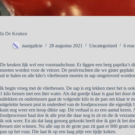
In De Keuken
naargalicie
28 augustus 2021
Uncategorized
6 reac
De keuken lijk wel een voorraadschuur. Er liggen een berg paprika’s d
moeten worden voor de vriezer. De peulvruchten die we gister geplu
uit te halen en alle kilo’s vlierbessen moeten in sap omgetoverd worde
Ik begin vroeg met de vlierbessen. De sap is erg lekken meer het is oo
1 kilo bessen met een liter water. Als dat goedje klaar is gaat het door de 
uitlekken en ondertussen gaat de volgende kilo in de pan om klaar te m
uitgelekte bessen prut in onderdeel van de foodprocessor die eigenlijk
kunt nog weer een hoop dikke sap. Dit verhaal is zo een aantal keren. A
foodprocessor haal doe ik alle prut die daar nog in zit en die ik verza
ik ook weer. En als dat lang genoeg gekookt heeft doe ik giet ik het doo
bessen niet winnen. Nu alle sap in de grote pan zit gaat er 800 gram sui
pan op het vuur. Die laat ik op een laag pitje een tijdje koken.