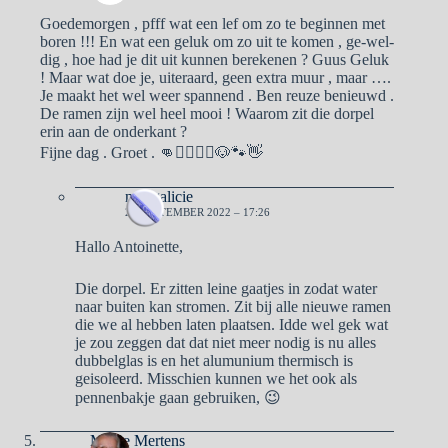
Goedemorgen , pfff wat een lef om zo te beginnen met
boren !!! En wat een geluk om zo uit te komen , ge-wel-
dig , hoe had je dit uit kunnen berekenen ? Guus Geluk
! Maar wat doe je, uiteraard, geen extra muur , maar ….
Je maakt het wel weer spannend . Ben reuze benieuwd .
De ramen zijn wel heel mooi ! Waarom zit die dorpel
erin aan de onderkant ?
Fijne dag . Groet . 👊🙋‍♀️🙋‍♂️🐶🐾👋
naargalicie
22 SEPTEMBER 2022 – 17:26
Hallo Antoinette,
Die dorpel. Er zitten leine gaatjes in zodat water
naar buiten kan stromen. Zit bij alle nieuwe ramen
die we al hebben laten plaatsen. Idde wel gek wat
je zou zeggen dat dat niet meer nodig is nu alles
dubbelglas is en het alumunium thermisch is
geisoleerd. Misschien kunnen we het ook als
pennenbakje gaan gebruiken, 😉
Mieke Mertens