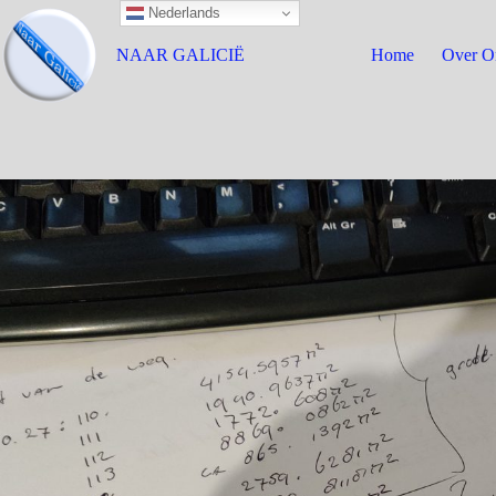
Nederlands
NAAR GALICIË
Home
Over O