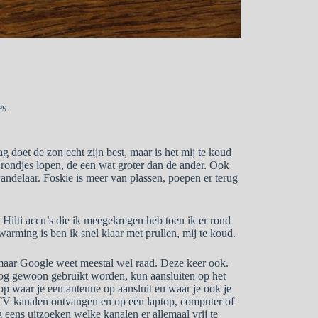
es
 doet de zon echt zijn best, maar is het mij te koud
e rondjes lopen, de een wat groter dan de ander. Ook
wandelaar. Foskie is meer van plassen, poepen er terug
Hilti accu’s die ik meegekregen heb toen ik er rond
arming is ben ik snel klaar met prullen, mij te koud.
, maar Google weet meestal wel raad. Deze keer ook.
nog gewoon gebruikt worden, kun aansluiten op het
koop waar je een antenne op aansluit en waar je ook je
e TV kanalen ontvangen en op een laptop, computer of
 eens uitzoeken welke kanalen er allemaal vrij te