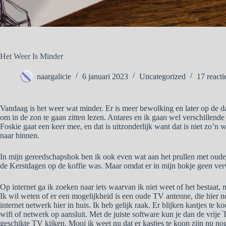
Het Weer Is Minder
naargalicie
6 januari 2023
Uncategorized
17 reacti
Vandaag is het weer wat minder. Er is meer bewolking en later op de dag
om in de zon te gaan zitten lezen. Antares en ik gaan wel verschillend
Foskie gaat een keer mee, en dat is uitzonderlijk want dat is niet zo’n 
naar binnen.
In mijn gereedschapshok ben ik ook even wat aan het prullen met oude 
de Kerstdagen op de koffie was. Maar omdat er in mijn hokje geen verw
Op internet ga ik zoeken naar iets waarvan ik niet weet of het bestaat
Ik wil weten of er een mogelijkheid is een oude TV antenne, die hier 
internet netwerk hier in huis. Ik heb gelijk raak. Er blijken kastjes te 
wifi of netwerk op aansluit. Met de juiste software kun je dan de vrij
geschikte TV kijken. Mooi ik weet nu dat er kastjes te koop zijn nu nog