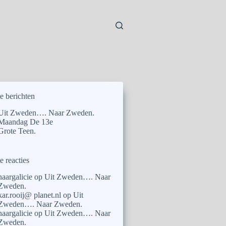
e berichten
Uit Zweden…. Naar Zweden.
Maandag De 13e
Grote Teen.
e reacties
naargalicie
op
Uit Zweden…. Naar
Zweden.
kar.rooij@ planet.nl
op
Uit
Zweden…. Naar Zweden.
naargalicie
op
Uit Zweden…. Naar
Zweden.