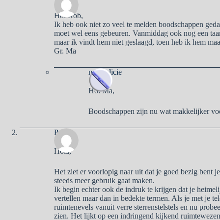
Hoi Rob,
Ik heb ook niet zo veel te melden boodschappen geda
moet wel eens gebeuren. Vanmiddag ook nog een taart
maar ik vindt hem niet geslaagd, toen heb ik hem ma
Gr. Ma
naargalicie
Hoi Ma,
Boodschappen zijn nu wat makkelijker voo
Pa
Hola,
Het ziet er voorlopig naar uit dat je goed bezig bent j
steeds meer gebruik gaat maken.
Ik begin echter ook de indruk te krijgen dat je heimelij
vertellen maar dan in bedekte termen. Als je met je te
ruimtenevels vanuit verre sterrenstelstels en nu probee
zien. Het lijkt op een indringend kijkend ruimtewe