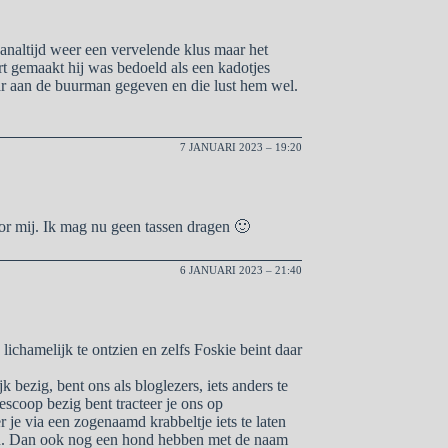
analtijd weer een vervelende klus maar het
 gemaakt hij was bedoeld als een kadotjes
ar aan de buurman gegeven en die lust hem wel.
7 JANUARI 2023 – 19:20
r mij. Ik mag nu geen tassen dragen 🙂
6 JANUARI 2023 – 21:40
e lichamelijk te ontzien en zelfs Foskie beint daar
k bezig, bent ons als bloglezers, iets anders te
lescoop bezig bent tracteer je ons op
r je via een zogenaamd krabbeltje iets te laten
zen. Dan ook nog een hond hebben met de naam