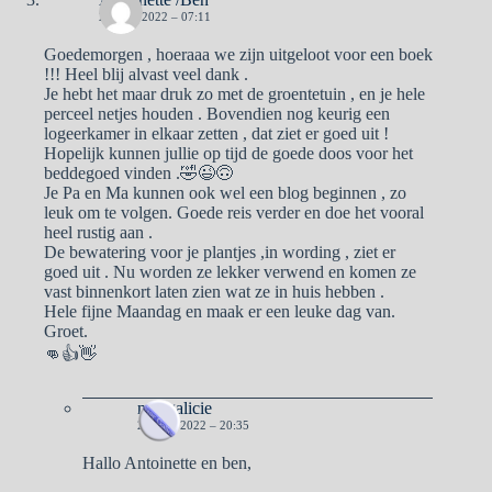
23 MEI 2022 – 07:11
Goedemorgen , hoeraaa we zijn uitgeloot voor een boek
!!! Heel blij alvast veel dank .
Je hebt het maar druk zo met de groentetuin , en je hele
perceel netjes houden . Bovendien nog keurig een
logeerkamer in elkaar zetten , dat ziet er goed uit !
Hopelijk kunnen jullie op tijd de goede doos voor het
beddegoed vinden .🤣😉🙃
Je Pa en Ma kunnen ook wel een blog beginnen , zo
leuk om te volgen. Goede reis verder en doe het vooral
heel rustig aan .
De bewatering voor je plantjes ,in wording , ziet er
goed uit . Nu worden ze lekker verwend en komen ze
vast binnenkort laten zien wat ze in huis hebben .
Hele fijne Maandag en maak er een leuke dag van.
Groet.
👊👍👋
naargalicie
23 MEI 2022 – 20:35
Hallo Antoinette en ben,