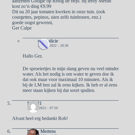
aanzetten Google op Relog de riejo. bij leroy Merlin
kost zo’n ding €9.99
Dit na 20 jaar tomaten kweken in onze tuin. (ook
courgettes, pepinos, uien zelfs tuinbonen, enz.)
goede oogst gewenst,
Ger Calpe
naargalicie
23 MEI 2022 – 20:30
Hallo Ger,
De sproeiertjes in mijn slang geven nu veel minder
water. Als het nodig is om water te geven doe ik
dat ook maar voor maximaal 10 minuten. Als ik
bij de LM ben zal ik eens kijken. Ik heb er al eens
meer staan kijken bij dat soort spullen.
Sterk21
23 MEI 2022 – 07:50
Alvast heel erg bedankt Rob!
Mieke Mertens