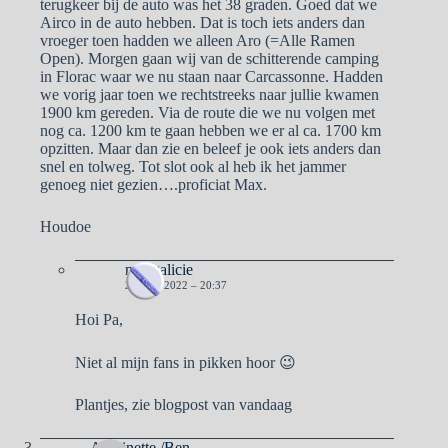
terugkeer bij de auto was het 38 graden. Goed dat we
Airco in de auto hebben. Dat is toch iets anders dan
vroeger toen hadden we alleen Aro (=Alle Ramen
Open). Morgen gaan wij van de schitterende camping
in Florac waar we nu staan naar Carcassonne. Hadden
we vorig jaar toen we rechtstreeks naar jullie kwamen
1900 km gereden. Via de route die we nu volgen met
nog ca. 1200 km te gaan hebben we er al ca. 1700 km
opzitten. Maar dan zie en beleef je ook iets anders dan
snel en tolweg. Tot slot ook al heb ik het jammer
genoeg niet gezien….proficiat Max.
Houdoe
naargalicie
23 MEI 2022 – 20:37
Hoi Pa,
Niet al mijn fans in pikken hoor 😉
Plantjes, zie blogpost van vandaag
Antoinette /Ben