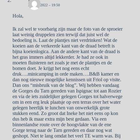
Pa
22 MEI 2022 – 19:50
Hola,
Ik zal wel te voorbarig zijn maar de foto van de sproeier
laat weinig druppelen zien terwijl dat juist wel de
bedoeling is. Laat de plantjes niet verdrinken! Wat de
koeien aan de verkeerde kant van de draad betreft is
bijna koeienlogica. Aan de andere kant van de draad is
het gras immers altijd lekkerder. Je had ze ook in
moeten fluisteren net zoals je met de plantjes en de
bomen doet. Je krijgt het nog eens echt
druk….minicamping in orde maken….B&B kamer en
dan nog nieuwe mogelijke kennissen uit Friol op visite.
Dan ons “misbruik van de blog”. Wij hebben vandaag
de Gorges du Tarn gereden van Ispignac tot aan Rozier
en via de iets zuidelijker gelegen Gorges tot halverwege
om in een erg leuk plaatsje op een terras over het water
gelegen heerlijk te lunchen van onwerkelijk grote
stukken eend. Zo groot dat Ineke het niet eens op kon
dus heb ik maar extra mijn best gedaan. Via een
binnenlandse route over de hoogvlakte van de ene
Gorge terug naar de Tarn gereden en daar nog wat
geshopt. Niet te lang omdat het veel TE warm was. Bij