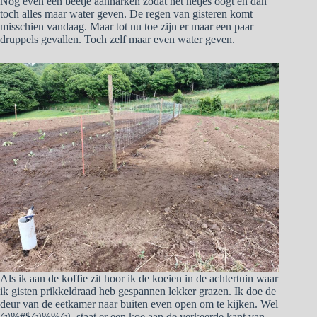
Nog even een beetje aanharken zodat het netjes oogt en dan
toch alles maar water geven. De regen van gisteren komt
misschien vandaag. Maar tot nu toe zijn er maar een paar
druppels gevallen. Toch zelf maar even water geven.
Als ik aan de koffie zit hoor ik de koeien in de achtertuin waar
ik gisten prikkeldraad heb gespannen lekker grazen. Ik doe de
deur van de eetkamer naar buiten even open om te kijken. Wel
@%#$@%%@, staat er een koe aan de verkeerde kant van