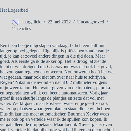
Het Logeerbed
naargalicie
22 mei 2022
Uncategorized
11 reacties
Eerst een beetje uitgeslapen vandaag. Ik heb een half uur
langer op bed gelegen. Eigenlijk is (uit)slapen zonde van je
tijd, je kan er zoveel andere dingen in die tijd doen. Maar
goed. Als eerste ga ik de akker op. Het is droog, al ziet de
lucht er wel dreigend uit. Gisteravond was dat ook het geval,
het zou gaan regenen en onweren. Nou onweren heeft het wel
wat gedaan, maar ook niet om over naar huis te schrijven.
Regen? Niks! in de avond en nacht 0,2 millimeter volgens
mijn weerstation. Het water geven van de tomaten-, paprika-
en peperplanten wil ik een beetje automatiseren. Vorig jaar
groef ik een sleufje langs de plantjes en zette dat vol met
water. Werkt goed, maar kost veel water en je geeft zo ook
water op plaatsen waar geen planten staan die je wil hebben.
Dus dit jaar iets meer automatischer. Buurman Xavier wees
me er ook op en vertelde waar ik de spullen kon kopen. Ik
vergat alleen de druppelaars. Maar toen ik Xavier gister even
sprak vertelde hij dat hij er nog wat had liggen en die mocht ik