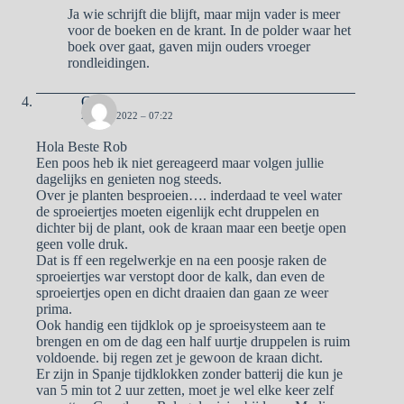
Ja wie schrijft die blijft, maar mijn vader is meer
voor de boeken en de krant. In de polder waar het
boek over gaat, gaven mijn ouders vroeger
rondleidingen.
Ger
23 MEI 2022 – 07:22
Hola Beste Rob
Een poos heb ik niet gereageerd maar volgen jullie
dagelijks en genieten nog steeds.
Over je planten besproeien…. inderdaad te veel water
de sproeiertjes moeten eigenlijk echt druppelen en
dichter bij de plant, ook de kraan maar een beetje open
geen volle druk.
Dat is ff een regelwerkje en na een poosje raken de
sproeiertjes war verstopt door de kalk, dan even de
sproeiertjes open en dicht draaien dan gaan ze weer
prima.
Ook handig een tijdklok op je sproeisysteem aan te
brengen en om de dag een half uurtje druppelen is ruim
voldoende. bij regen zet je gewoon de kraan dicht.
Er zijn in Spanje tijdklokken zonder batterij die kun je
van 5 min tot 2 uur zetten, moet je wel elke keer zelf