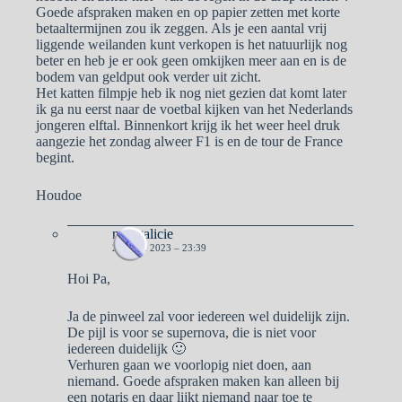
Goede afspraken maken en op papier zetten met korte
betaaltermijnen zou ik zeggen. Als je een aantal vrij
liggende weilanden kunt verkopen is het natuurlijk nog
beter en heb je er ook geen omkijken meer aan en is de
bodem van geldput ook verder uit zicht.
Het katten filmpje heb ik nog niet gezien dat komt later
ik ga nu eerst naar de voetbal kijken van het Nederlands
jongeren elftal. Binnenkort krijg ik het weer heel druk
aangezie het zondag alweer F1 is en de tour de France
begint.
Houdoe
naargalicie
27 JUNI 2023 – 23:39
Hoi Pa,
Ja de pinweel zal voor iedereen wel duidelijk zijn.
De pijl is voor se supernova, die is niet voor
iedereen duidelijk 🙂
Verhuren gaan we voorlopig niet doen, aan
niemand. Goede afspraken maken kan alleen bij
een notaris en daar lijkt niemand naar toe te