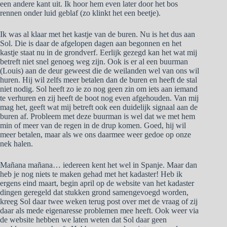
een andere kant uit. Ik hoor hem even later door het bos
rennen onder luid geblaf (zo klinkt het een beetje).
Ik was al klaar met het kastje van de buren. Nu is het dus aan
Sol. Die is daar de afgelopen dagen aan begonnen en het
kastje staat nu in de grondverf. Eerlijk gezegd kan het wat mij
betreft niet snel genoeg weg zijn. Ook is er al een buurman
(Louis) aan de deur geweest die de weilanden wel van ons wil
huren. Hij wil zelfs meer betalen dan de buren en heeft de stal
niet nodig. Sol heeft zo ie zo nog geen zin om iets aan iemand
te verhuren en zij heeft de boot nog even afgehouden. Van mij
mag het, geeft wat mij betreft ook een duidelijk signaal aan de
buren af. Probleem met deze buurman is wel dat we met hem
min of meer van de regen in de drup komen. Goed, hij wil
meer betalen, maar als we ons daarmee weer gedoe op onze
nek halen.
Mañana mañana… iedereen kent het wel in Spanje. Maar dan
heb je nog niets te maken gehad met het kadaster! Heb ik
ergens eind maart, begin april op de website van het kadaster
dingen geregeld dat stukken grond samengevoegd worden,
kreeg Sol daar twee weken terug post over met de vraag of zij
daar als mede eigenaresse problemen mee heeft. Ook weer via
de website hebben we laten weten dat Sol daar geen