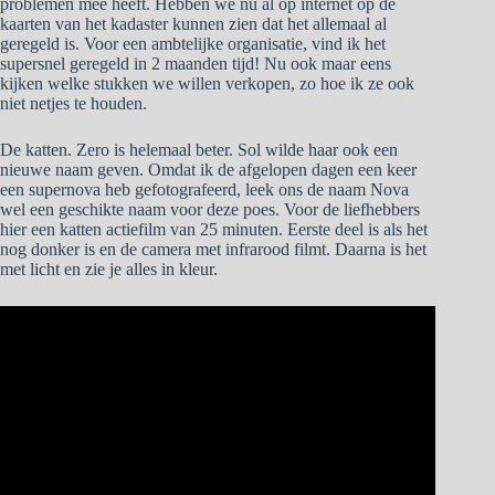
problemen mee heeft. Hebben we nu al op internet op de
kaarten van het kadaster kunnen zien dat het allemaal al
geregeld is. Voor een ambtelijke organisatie, vind ik het
supersnel geregeld in 2 maanden tijd! Nu ook maar eens
kijken welke stukken we willen verkopen, zo hoe ik ze ook
niet netjes te houden.
De katten. Zero is helemaal beter. Sol wilde haar ook een
nieuwe naam geven. Omdat ik de afgelopen dagen een keer
een supernova heb gefotografeerd, leek ons de naam Nova
wel een geschikte naam voor deze poes. Voor de liefhebbers
hier een katten actiefilm van 25 minuten. Eerste deel is als het
nog donker is en de camera met infrarood filmt. Daarna is het
met licht en zie je alles in kleur.