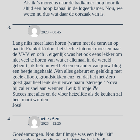
Als ik ’s morgens naar de badkamer loop hoor ik
altijd een hoop kabaal in de logeerkamer. Nou, we
weten nu dus wat daar de oorzaak van is.
José
28 JUNI 2023 – 08:45
Lang niks meer laten horen (waren met de caravan op
pad in Frankrijk) door het slechte internet moesten naar
de VVV en och .. eigenlijk was het ook eens lekker om
niet veel te horen van wat er allemaal in de wereld
gebeurt , ik heb nu wel het een en ander van jouw blog
een beetje ingehaald ,Van alles gebeurt en gelukkig met
goeie afloop, grondstukken enz. en dat het met Zero
goed gaat heel leuk de nieuwe naam ‘sterretje ‘ Nova
hij zal er snel aan wennen. Leuk filmpje 😻
Succes met alles en de vloer hetzelfde als de keuken zal
heel mooi worden .
José
Antoinette /Ben
28 JUNI 2023 – 12:25
Goedenmorgen. Nou dat filmpje was een hele “zit”
maar zeker de moeite waard . Wat leuk als je die