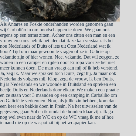
Als Antares en Foskie onderhanden worden genomen gaan
wij Carbaliño in om boodschappen te doen. We gaan ook
ergens op een terras zitten. Achter ons zitten een man en een
vrouw en soms heb ik het idee dat ik ze kan verstaan. Is het
nou Nederlands of Duits of iets uit Oost Nederland wat ik
hoor? Tijd om maar gewoon te vragen of ze in Galicië op
vakantie zijn of hier wonen. Nee, vakantie. Dat wil zeggen, ze
wonen in een camper en rijden door Europa voor ze het niet
meer kunnen doen. De man vraagt aan mij of ik heb verstond.
Ja, zeg ik. Maar we spraken toch Duits, zegt hij. Ja maar ook
Nederlands volgens mij. Klopt zegt de vrouw, ik ben Duits,
hij is Nederlands en we woonde in Duitsland en spreken een
beetje Duits en Nederlands door elkaar. We maken een praatje
en ze staan voor 3 maanden op een camping in Carbaliño om
zo Galicië te verkennen. Nou, als jullie zin hebben, kom dan
een keer een bakkie doen in Freán. Na het uitwisselen van de
gegevens, gaan Sol en ik omdat de honden klaar zijn. Ik ga
nog wel even naar de WC en op de WC vraag ik me af hoe
iemand die op de wc-pot zit bij het wc-papier kan.