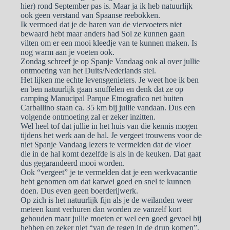
hier) rond September pas is. Maar ja ik heb natuurlijk
ook geen verstand van Spaanse reebokken.
Ik vermoed dat je de haren van de viervoeters niet
bewaard hebt maar anders had Sol ze kunnen gaan
vilten om er een mooi kleedje van te kunnen maken. Is
nog warm aan je voeten ook.
Zondag schreef je op Spanje Vandaag ook al over jullie
ontmoeting van het Duits/Nederlands stel.
Het lijken me echte levensgenieters. Je weet hoe ik ben
en ben natuurlijk gaan snuffelen en denk dat ze op
camping Manucipal Parque Etnografico net buiten
Carballino staan ca. 35 km bij jullie vandaan. Dus een
volgende ontmoeting zal er zeker inzitten.
Wel heel tof dat jullie in het huis van die kennis mogen
tijdens het werk aan de hal. Je vergeet trouwens voor de
niet Spanje Vandaag lezers te vermelden dat de vloer
die in de hal komt dezelfde is als in de keuken. Dat gaat
dus gegarandeerd mooi worden.
Ook “vergeet” je te vermelden dat je een werkvacantie
hebt genomen om dat karwei goed en snel te kunnen
doen. Dus even geen boerderijwerk.
Op zich is het natuurlijk fijn als je de weilanden weer
meteen kunt verhuren dan worden ze vanzelf kort
gehouden maar jullie moeten er wel een goed gevoel bij
hebben en zeker niet “van de regen in de drup komen”.