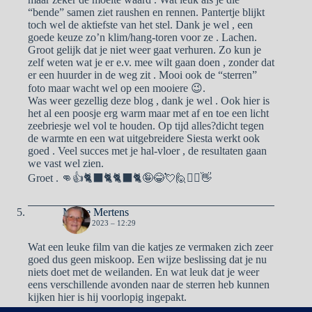
“bende” samen ziet raushen en rennen. Pantertje blijkt
toch wel de aktiefste van het stel. Dank je wel , een
goede keuze zo’n klim/hang-toren voor ze . Lachen.
Groot gelijk dat je niet weer gaat verhuren. Zo kun je
zelf weten wat je er e.v. mee wilt gaan doen , zonder dat
er een huurder in de weg zit . Mooi ook de “sterren”
foto maar wacht wel op een mooiere 😉.
Was weer gezellig deze blog , dank je wel . Ook hier is
het al een poosje erg warm maar met af en toe een licht
zeebriesje wel vol te houden. Op tijd alles?dicht tegen
de warmte en een wat uitgebreidere Siesta werkt ook
goed . Veel succes met je hal-vloer , de resultaten gaan
we vast wel zien.
Groet . 👊👍🐈‍⬛🐈🐈‍⬛🐈🤪😂💘🙋🙋‍♀️👋
Mieke Mertens
30 JUNI 2023 – 12:29
Wat een leuke film van die katjes ze vermaken zich zeer
goed dus geen miskoop. Een wijze beslissing dat je nu
niets doet met de weilanden. En wat leuk dat je weer
eens verschillende avonden naar de sterren heb kunnen
kijken hier is hij voorlopig ingepakt.