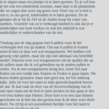
in te slapen maar om plantjes in te laten groeien. Zo je wil kun
je het ook een plantenbak noemen, maar daar is de plantenbak
die we zagen dan weer erg groot voor. Doel van zo’n bed is
om er, in ons geval, tuinkruiden in te laten groeien. De de
plantjes die je bij de AH en de Jumbo koop bij wijze van
spreken. Voordeel van zo’n verhoogd tuinbed is ook dat je er
makkelijker aan kunt werken en ook het onkruid is wat
makkelijker te onderscheiden van de rest.
Vandaag aan de slag gegaan met 6 pallets waar ik het
verhoogde bed van ga maken. Om aan 6 pallets te komen
moet ik hier en daar wel wat reorganiseren. We hebben wel
genoeg vrije pallets, maar die zijn niet allemaal van hetzelfde
model. Daarom even wat reorganiseren om de spullen die op
de pallets staan die ik wil gebruiken op de andere pallets te
zetten. Als ik met reorganiseren bezig ben, komt Sol naar
buiten om een rondje met Antares en Foskie te gaan lopen. We
horen buiten gemiauw maar zien geen kat, tot Sol omhoog
kijkt. Julio zit voor het raam in mijn gereedschapshok boven
de stal. Ik laat vaak de deur van de bovenverdieping van de
stal open staan om de boel te laten luchten en dan gaan er dus
wel eens katten naar binnen. Deze keer is er een naar binnen
geschoten en ik heb dat niet gezien toen ik de deur weer dicht
deed. Nu zit hij al een porseleinen beeldje voor het raam te
miauwen dat hij er uit wil.