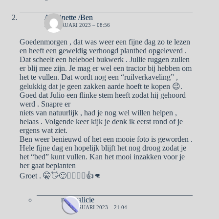
Antoinette /Ben
13 FEBRUARI 2023 – 08:56
Goedenmorgen , dat was weer een fijne dag zo te lezen
en heeft een geweldig verhoogd plantbed opgeleverd .
Dat scheelt een heleboel bukwerk . Jullie ruggen zullen
er blij mee zijn. Je mag er wel een tractor bij hebben om
het te vullen. Dat wordt nog een “ruilverkaveling” ,
gelukkig dat je geen zakken aarde hoeft te kopen 😉.
Goed dat Julio een flinke stem heeft zodat hij gehoord
werd . Snapre er
niets van natuurlijk , had je nog wel willen helpen ,
helaas . Volgende keer kijk je denk ik eerst rond of je
ergens wat ziet.
Ben weer benieuwd of het een mooie foto is geworden .
Hele fijne dag en hopelijk blijft het nog droog zodat je
het “bed” kunt vullen. Kan het mooi inzakken voor je
her gaat beplanten
Groet . 🤫👋🙂🙋‍♂️🙋‍♀️👍👊
naargalicie
13 FEBRUARI 2023 – 21:04