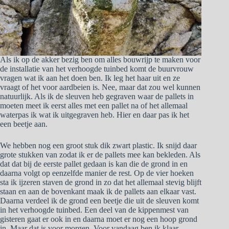
Als ik op de akker bezig ben om alles bouwrijp te maken voor
de installatie van het verhoogde tuinbed komt de buurvrouw
vragen wat ik aan het doen ben. Ik leg het haar uit en ze
vraagt of het voor aardbeien is. Nee, maar dat zou wel kunnen
natuurlijk. Als ik de sleuven heb gegraven waar de pallets in
moeten meet ik eerst alles met een pallet na of het allemaal
waterpas ik wat ik uitgegraven heb. Hier en daar pas ik het
een beetje aan.
We hebben nog een groot stuk dik zwart plastic. Ik snijd daar
grote stukken van zodat ik er de pallets mee kan bekleden. Als
dat dat bij de eerste pallet gedaan is kan die de grond in en
daarna volgt op eenzelfde manier de rest. Op de vier hoeken
sta ik ijzeren staven de grond in zo dat het allemaal stevig blijft
staan en aan de bovenkant maak ik de pallets aan elkaar vast.
Daarna verdeel ik de grond een beetje die uit de sleuven komt
in het verhoogde tuinbed. Een deel van de kippenmest van
gisteren gaat er ook in en daarna moet er nog een hoop grond
in. Maar dat is voor morgen. Voor vandaag ben ik klaar.