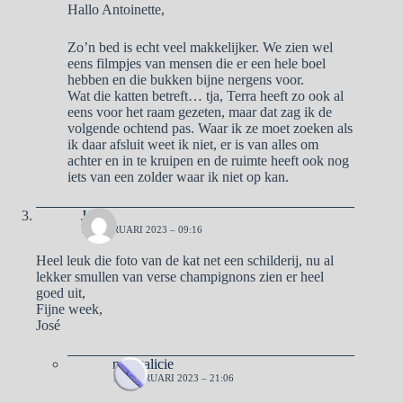
Hallo Antoinette,
Zo’n bed is echt veel makkelijker. We zien wel
eens filmpjes van mensen die er een hele boel
hebben en die bukken bijne nergens voor.
Wat die katten betreft… tja, Terra heeft zo ook al
eens voor het raam gezeten, maar dat zag ik de
volgende ochtend pas. Waar ik ze moet zoeken als
ik daar afsluit weet ik niet, er is van alles om
achter en in te kruipen en de ruimte heeft ook nog
iets van een zolder waar ik niet op kan.
José
13 FEBRUARI 2023 – 09:16
Heel leuk die foto van de kat net een schilderij, nu al
lekker smullen van verse champignons zien er heel
goed uit,
Fijne week,
José
naargalicie
13 FEBRUARI 2023 – 21:06