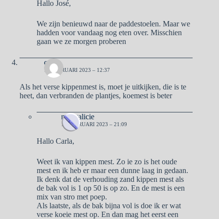
Hallo José,
We zijn benieuwd naar de paddestoelen. Maar we
hadden voor vandaag nog eten over. Misschien
gaan we ze morgen proberen
cd
13 FEBRUARI 2023 – 12:37
Als het verse kippenmest is, moet je uitkijken, die is te
heet, dan verbranden de plantjes, koemest is beter
naargalicie
13 FEBRUARI 2023 – 21:09
Hallo Carla,
Weet ik van kippen mest. Zo ie zo is het oude
mest en ik heb er maar een dunne laag in gedaan.
Ik denk dat de verhouding zand kippen mest als
de bak vol is 1 op 50 is op zo. En de mest is een
mix van stro met poep.
Als laatste, als de bak bijna vol is doe ik er wat
verse koeie mest op. En dan mag het eerst een