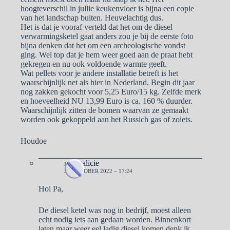
hoogteverschil in jullie keukenvloer is bijna een copie
van het landschap buiten. Heuvelachtig dus.
Het is dat je vooraf verteld dat het om de diesel
verwarmingsketel gaat anders zou je bij de eerste foto
bijna denken dat het om een archeologische vondst
ging. Wel top dat je hem weer goed aan de praat hebt
gekregen en nu ook voldoende warmte geeft.
Wat pellets voor je andere installatie betreft is het
waarschijnlijk net als hier in Nederland. Begin dit jaar
nog zakken gekocht voor 5,25 Euro/15 kg. Zelfde merk
en hoeveelheid NU 13,99 Euro is ca. 160 % duurder.
Waarschijnlijk zitten de bomen waarvan ze gemaakt
worden ook gekoppeld aan het Russich gas of zoiets.
Houdoe
naargalicie
23 OKTOBER 2022 – 17:24
Hoi Pa,
De diesel ketel was nog in bedrijf, moest alleen
echt nodig iets aan gedaan worden. Binnenkort
laten maar weer eel ladig diesel komen denk ik.