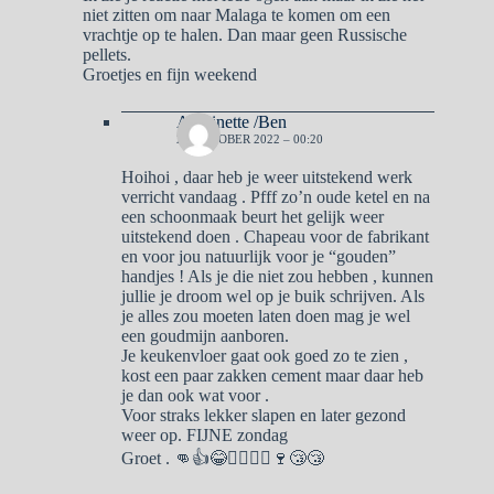
niet zitten om naar Malaga te komen om een
vrachtje op te halen. Dan maar geen Russische
pellets.
Groetjes en fijn weekend
Antoinette /Ben
23 OKTOBER 2022 – 00:20
Hoihoi , daar heb je weer uitstekend werk
verricht vandaag . Pfff zo’n oude ketel en na
een schoonmaak beurt het gelijk weer
uitstekend doen . Chapeau voor de fabrikant
en voor jou natuurlijk voor je “gouden”
handjes ! Als je die niet zou hebben , kunnen
jullie je droom wel op je buik schrijven. Als
je alles zou moeten laten doen mag je wel
een goudmijn aanboren.
Je keukenvloer gaat ook goed zo te zien ,
kost een paar zakken cement maar daar heb
je dan ook wat voor .
Voor straks lekker slapen en later gezond
weer op. FIJNE zondag
Groet . 👊👍😂🙋‍♂️🙋‍♀️🍷😴😴