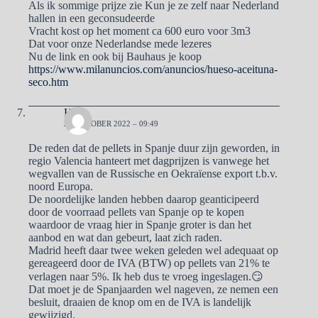
Als ik sommige prijze zie Kun je ze zelf naar Nederland
hallen in een geconsudeerde
Vracht kost op het moment ca 600 euro voor 3m3
Dat voor onze Nederlandse mede lezeres
Nu de link en ook bij Bauhaus je koop
https://www.milanuncios.com/anuncios/hueso-aceituna-
seco.htm
Henk
23 OKTOBER 2022 – 09:49
De reden dat de pellets in Spanje duur zijn geworden, in
regio Valencia hanteert met dagprijzen is vanwege het
wegvallen van de Russische en Oekraïense export t.b.v.
noord Europa.
De noordelijke landen hebben daarop geanticipeerd
door de voorraad pellets van Spanje op te kopen
waardoor de vraag hier in Spanje groter is dan het
aanbod en wat dan gebeurt, laat zich raden.
Madrid heeft daar twee weken geleden wel adequaat op
gereageerd door de IVA (BTW) op pellets van 21% te
verlagen naar 5%. Ik heb dus te vroeg ingeslagen.😏
Dat moet je de Spanjaarden wel nageven, ze nemen een
besluit, draaien de knop om en de IVA is landelijk
gewijzigd.