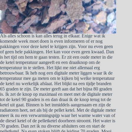
Als alles schoon is kan alles terug in elkaar. Enige wat ik
komende week moet doen is even informeren of er nog
pakkingen voor deze ketel te krijgen zijn. Voor nu even geen
of geen hele pakkingen. Het kan voor even geen kwaad. Dan
is het tijd om hem te gaan testen. Er zit een oude meter in die
de ketel temperatuur aangeeft en een draaiknop om de
temperatuur in te stellen. Het lijkt me niet allemaal erg
betrouwbaar. Ik heb nog een digitale meter liggen waar ik de
temperatuur mee ga meten om te kijken bij welke temperatuur
de ketel nu werkelijk afslaat. Het blijkt na een tijdje branden
65 graden te zijn. De meter geeft aan dat het bijna 80 graden
is. Ik zet de knop op maximaal en meet met de digitale meter
tot de ketel 90 graden is en dan draai ik de knop terug tot de
ketel uit gaat. Binnen is het inmiddels aangenaam en zijn de
radiatoren heet, net als bij de pellet ketel. Met de digitale meter
meer ik nu een verwarmingspijp waar het warme water van of
de diesel ketel of de pelletketel doorheen stroomt. Het water is
70 graden. Dan zet ik nu diverse afsluiters om en start de
pelletketel. Na even stoken blijft de leiding 70 graden. Mooi,