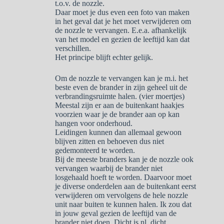
t.o.v. de nozzle.
Daar moet je dus even een foto van maken
in het geval dat je het moet verwijderen om
de nozzle te vervangen. E.e.a. afhankelijk
van het model en gezien de leeftijd kan dat
verschillen.
Het principe blijft echter gelijk.
Om de nozzle te vervangen kan je m.i. het
beste even de brander in zijn geheel uit de
verbrandingsruimte halen. (vier moertjes)
Meestal zijn er aan de buitenkant haakjes
voorzien waar je de brander aan op kan
hangen voor onderhoud.
Leidingen kunnen dan allemaal gewoon
blijven zitten en behoeven dus niet
gedemonteerd te worden.
Bij de meeste branders kan je de nozzle ook
vervangen waarbij de brander niet
losgehaald hoeft te worden. Daarvoor moet
je diverse onderdelen aan de buitenkant eerst
verwijderen om vervolgens de hele nozzle
unit naar buiten te kunnen halen. Ik zou dat
in jouw geval gezien de leeftijd van de
brander niet doen. Dicht is nl. dicht.