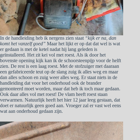
In de handleiding heb ik nergens zien staat
“kijk er na, dan
komt het vanzelf goed”
Maar het lijkt er op dat dat wel is wat
er gedaan is met de ketel nadat hij lang geleden is
geïnstalleerd. Het zit kei vol met roest. Als ik door het
bovenste opening kijk kan ik de schoorsteenpijp voor de helft
zien. De rest is een laag roest. Met de stofzuiger met daaraan
een gefabriceerde teut op de slang zuig ik alles weg en maar
dan alles schoon en zuig weer alles weg. Er staat niets in de
handleiding dat voor het onderhoud ook de brander
gemonteerd moet worden, maar dat heb ik toch maar gedaan.
Ook daar alles vol met roest! De vlam heeft roest staan
verwarmen. Natuurlijk heeft het hier 12 jaar leeg gestaan, dat
doet er natuurlijk geen goed aan. Vroeger zal er vast wel eens
wat aan onderhoud gedaan zijn.