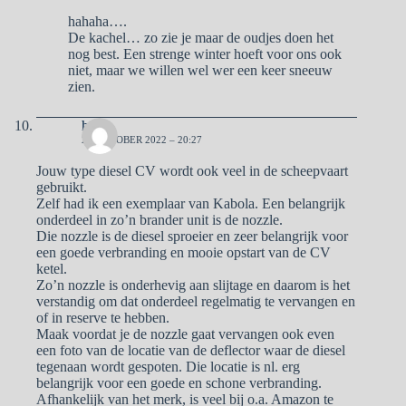
hahaha….
De kachel… zo zie je maar de oudjes doen het
nog best. Een strenge winter hoeft voor ons ook
niet, maar we willen wel wer een keer sneeuw
zien.
henk
23 OKTOBER 2022 – 20:27
Jouw type diesel CV wordt ook veel in de scheepvaart
gebruikt.
Zelf had ik een exemplaar van Kabola. Een belangrijk
onderdeel in zo’n brander unit is de nozzle.
Die nozzle is de diesel sproeier en zeer belangrijk voor
een goede verbranding en mooie opstart van de CV
ketel.
Zo’n nozzle is onderhevig aan slijtage en daarom is het
verstandig om dat onderdeel regelmatig te vervangen en
of in reserve te hebben.
Maak voordat je de nozzle gaat vervangen ook even
een foto van de locatie van de deflector waar de diesel
tegenaan wordt gespoten. Die locatie is nl. erg
belangrijk voor een goede en schone verbranding.
Afhankelijk van het merk, is veel bij o.a. Amazon te