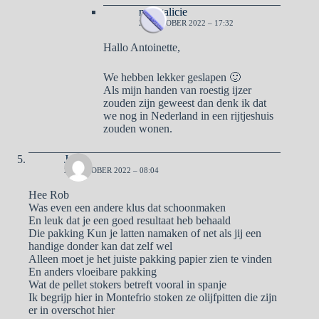
naargalicie
23 OKTOBER 2022 – 17:32
Hallo Antoinette,
We hebben lekker geslapen 🙂
Als mijn handen van roestig ijzer
zouden zijn geweest dan denk ik dat
we nog in Nederland in een rijtjeshuis
zouden wonen.
Jack
23 OKTOBER 2022 – 08:04
Hee Rob
Was even een andere klus dat schoonmaken
En leuk dat je een goed resultaat heb behaald
Die pakking Kun je latten namaken of net als jij een
handige donder kan dat zelf wel
Alleen moet je het juiste pakking papier zien te vinden
En anders vloeibare pakking
Wat de pellet stokers betreft vooral in spanje
Ik begrijp hier in Montefrio stoken ze olijfpitten die zijn
er in overschot hier