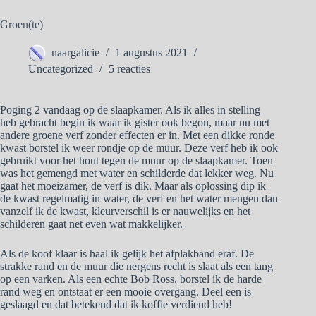
Groen(te)
naargalicie
1 augustus 2021
Uncategorized
5 reacties
Poging 2 vandaag op de slaapkamer. Als ik alles in stelling
heb gebracht begin ik waar ik gister ook begon, maar nu met
andere groene verf zonder effecten er in. Met een dikke ronde
kwast borstel ik weer rondje op de muur. Deze verf heb ik ook
gebruikt voor het hout tegen de muur op de slaapkamer. Toen
was het gemengd met water en schilderde dat lekker weg. Nu
gaat het moeizamer, de verf is dik. Maar als oplossing dip ik
de kwast regelmatig in water, de verf en het water mengen dan
vanzelf ik de kwast, kleurverschil is er nauwelijks en het
schilderen gaat net even wat makkelijker.
Als de koof klaar is haal ik gelijk het afplakband eraf. De
strakke rand en de muur die nergens recht is slaat als een tang
op een varken. Als een echte Bob Ross, borstel ik de harde
rand weg en ontstaat er een mooie overgang. Deel een is
geslaagd en dat betekend dat ik koffie verdiend heb!