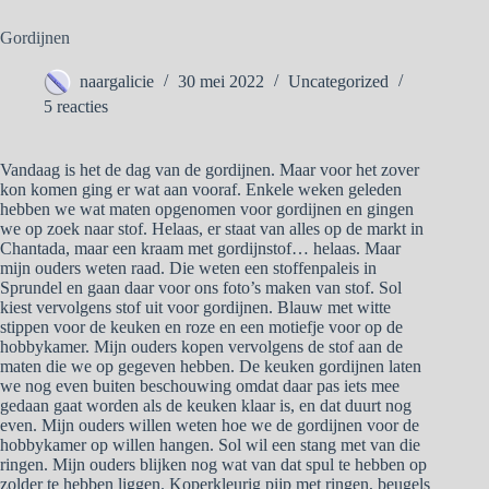
Gordijnen
naargalicie
30 mei 2022
Uncategorized
5 reacties
Vandaag is het de dag van de gordijnen. Maar voor het zover
kon komen ging er wat aan vooraf. Enkele weken geleden
hebben we wat maten opgenomen voor gordijnen en gingen
we op zoek naar stof. Helaas, er staat van alles op de markt in
Chantada, maar een kraam met gordijnstof… helaas. Maar
mijn ouders weten raad. Die weten een stoffenpaleis in
Sprundel en gaan daar voor ons foto’s maken van stof. Sol
kiest vervolgens stof uit voor gordijnen. Blauw met witte
stippen voor de keuken en roze en een motiefje voor op de
hobbykamer. Mijn ouders kopen vervolgens de stof aan de
maten die we op gegeven hebben. De keuken gordijnen laten
we nog even buiten beschouwing omdat daar pas iets mee
gedaan gaat worden als de keuken klaar is, en dat duurt nog
even. Mijn ouders willen weten hoe we de gordijnen voor de
hobbykamer op willen hangen. Sol wil een stang met van die
ringen. Mijn ouders blijken nog wat van dat spul te hebben op
zolder te hebben liggen. Koperkleurig pijp met ringen, beugels