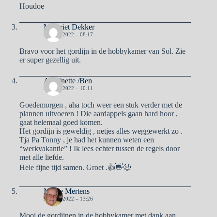
Houdoe
Margriet Dekker
31 MEI 2022 – 08:17
Bravo voor het gordijn in de hobbykamer van Sol. Zie
er super gezellig uit.
Antoinette /Ben
31 MEI 2022 – 10:11
Goedemorgen , aha toch weer een stuk verder met de
plannen uitvoeren ! Die aardappels gaan hard hoor ,
gaat helemaal goed komen.
Het gordijn is geweldig , netjes alles weggewerkt zo .
Tja Pa Tonny , je had het kunnen weten een
“werkvakantie” ! Ik lees echter tussen de regels door
met alle liefde.
Hele fijne tijd samen. Groet .👍👋😉
Mieke Mertens
31 MEI 2022 – 13:26
Mooi de gordijnen in de hobbykamer met dank aan