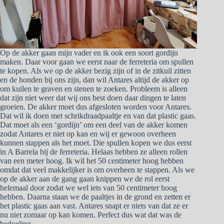
Op de akker gaan mijn vader en ik ook een soort gordijn
maken. Daar voor gaan we eerst naar de ferreteria om spullen
te kopen. Als we op de akker bezig zijn of in de zitkuil zitten
en de honden bij ons zijn, dan wil Antares altijd de akker op
om kuilen te graven en stenen te zoeken. Probleem is alleen
dat zijn niet weer dat wij ons best doen daar dingen te laten
groeien. De akker moet dus afgesloten worden voor Antares.
Dat wil ik doen met schrikdraadpaaltje en van dat plastic gaas.
Dat moet als een ‘gordijn’ om een deel van de akker komen
zodat Antares er niet op kan en wij er gewoon overheen
kunnen stappen als het moet. Die spullen kopen we dus eerst
in A Barrela bij de ferreteria. Helaas hebben ze alleen rollen
van een meter hoog. Ik wil het 50 centimeter hoog hebben
omdat dat veel makkelijker is om overheen te stappen. Als we
op de akker aan de gang gaan knippen we de rol eerst
helemaal door zodat we wel iets van 50 centimeter hoog
hebben. Daarna staan we de paaltjes in de grond en zetten er
het plastic gaas aan vast. Antares snapt er niets van dat ze er
nu niet zomaar op kan komen. Perfect dus wat dat was de
bedoeling.