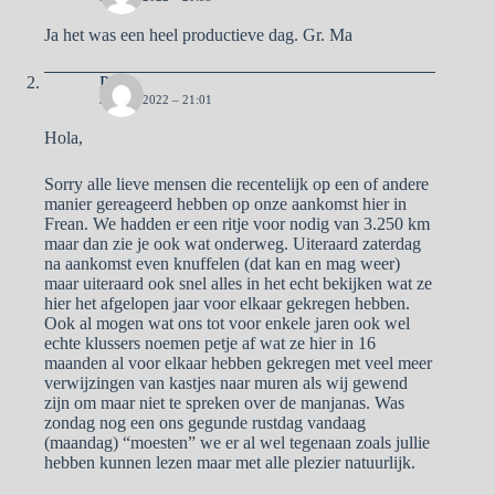
Ja het was een heel productieve dag. Gr. Ma
Pa
30 MEI 2022 – 21:01
Hola,
Sorry alle lieve mensen die recentelijk op een of andere
manier gereageerd hebben op onze aankomst hier in
Frean. We hadden er een ritje voor nodig van 3.250 km
maar dan zie je ook wat onderweg. Uiteraard zaterdag
na aankomst even knuffelen (dat kan en mag weer)
maar uiteraard ook snel alles in het echt bekijken wat ze
hier het afgelopen jaar voor elkaar gekregen hebben.
Ook al mogen wat ons tot voor enkele jaren ook wel
echte klussers noemen petje af wat ze hier in 16
maanden al voor elkaar hebben gekregen met veel meer
verwijzingen van kastjes naar muren als wij gewend
zijn om maar niet te spreken over de manjanas. Was
zondag nog een ons gegunde rustdag vandaag
(maandag) “moesten” we er al wel tegenaan zoals jullie
hebben kunnen lezen maar met alle plezier natuurlijk.