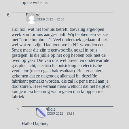
op de website.
Daphne
19 OKTOBER 2022 – 12:50
Hoi hoi, wat het fornuis betreft: toevallig afgelopen
week zon fornuis aangeschaft. Wij hebben een versie
met “porte bombona”. Veel onderzoek gedaan of het
wel wat zou zijn. Had toen we in NL woonden een
Smeg maar die zijn tegenwoordig nogal in prijs
gestegen. Is die jullie op het oog hebben ook met de
oven op gas? Die van ons wel boven en onderwarmte
gas plus licht, electrische ontsteking en electrische
ventilator (meer egaal bakresultaat). Ben er achter
gekomen dat ze nagenoeg allemaal bij dezelfde
fabrikant gemaakt worden, die zal ik per e mail aan je
doorsturen. Heel verhaal maar wellicht dat het helpt en
kun je misschien nog wat regelen qua knoppen met
fabriek.
naargalicie
19 OKTOBER 2022 – 13:11
Hallo Daphne,