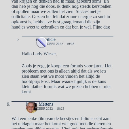
van krijgen en denken had ik maar, gebeurd soms. En
dan heb je nog die doos, ik denk nog steeds kerstballen
of spullen maar we zullen het zien. Succes met je
sollicitatie. Gezien het feit dat zonne energie zo snel in
opkomst is, hebben ze best graag iemand die zijn
handjes weet te gebruiken en dat ben je wel. Fijne dag
naargalicie
19 OKTOBER 2022 – 19:08
Hallo Lady Wieser,
Zoals je zegt, je koopt een fornuis voor jaren. Het
probleem met ons is alleen altijd dat als we iets
zien staan wat we mooi vinden het altijd de
hoofdprijs kost. Maar waarschijnlijk is de kans
klein dathet fornuis wat we gezien hebben er niet
komt.
Mieke Mertens
19 OKTOBER 2022 – 18:23
Wat een leuke film van de beestjes en Julio is echt aan
het uitdagen maar het komt wel goed met die dieren en
worden nog dikke maatjes. Vind ook het rechtse fornuis