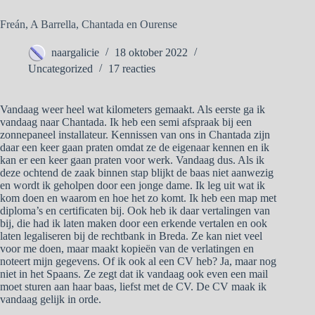
Freán, A Barrella, Chantada en Ourense
naargalicie
18 oktober 2022
Uncategorized
17 reacties
Vandaag weer heel wat kilometers gemaakt. Als eerste ga ik
vandaag naar Chantada. Ik heb een semi afspraak bij een
zonnepaneel installateur. Kennissen van ons in Chantada zijn
daar een keer gaan praten omdat ze de eigenaar kennen en ik
kan er een keer gaan praten voor werk. Vandaag dus. Als ik
deze ochtend de zaak binnen stap blijkt de baas niet aanwezig
en wordt ik geholpen door een jonge dame. Ik leg uit wat ik
kom doen en waarom en hoe het zo komt. Ik heb een map met
diploma’s en certificaten bij. Ook heb ik daar vertalingen van
bij, die had ik laten maken door een erkende vertalen en ook
laten legaliseren bij de rechtbank in Breda. Ze kan niet veel
voor me doen, maar maakt kopieën van de verlatingen en
noteert mijn gegevens. Of ik ook al een CV heb? Ja, maar nog
niet in het Spaans. Ze zegt dat ik vandaag ook even een mail
moet sturen aan haar baas, liefst met de CV. De CV maak ik
vandaag gelijk in orde.