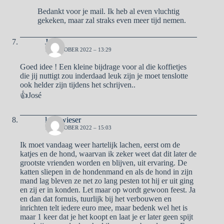
Bedankt voor je mail. Ik heb al even vluchtig
gekeken, maar zal straks even meer tijd nemen.
Jose
19 OKTOBER 2022 – 13:29
Goed idee ! Een kleine bijdrage voor al die koffietjes
die jij nuttigt zou inderdaad leuk zijn je moet tenslotte
ook helder zijn tijdens het schrijven..
👍José
lady wieser
19 OKTOBER 2022 – 15:03
Ik moet vandaag weer hartelijk lachen, eerst om de
katjes en de hond, waarvan ik zeker weet dat dit later de
grootste vrienden worden en blijven, uit ervaring. De
katten sliepen in de hondenmand en als de hond in zijn
mand lag bleven ze net zo lang pesten tot hij er uit ging
en zij er in konden. Let maar op wordt gewoon feest. Ja
en dan dat fornuis, tuurlijk bij het verbouwen en
inrichten telt iedere euro mee, maar bedenk wel het is
maar 1 keer dat je het koopt en laat je er later geen spijt