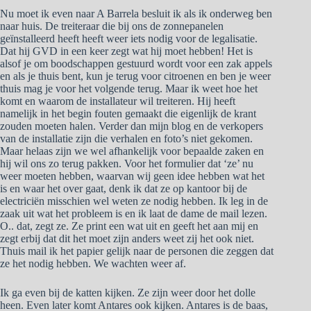
Nu moet ik even naar A Barrela besluit ik als ik onderweg ben
naar huis. De treiteraar die bij ons de zonnepanelen
geïnstalleerd heeft heeft weer iets nodig voor de legalisatie.
Dat hij GVD in een keer zegt wat hij moet hebben! Het is
alsof je om boodschappen gestuurd wordt voor een zak appels
en als je thuis bent, kun je terug voor citroenen en ben je weer
thuis mag je voor het volgende terug. Maar ik weet hoe het
komt en waarom de installateur wil treiteren. Hij heeft
namelijk in het begin fouten gemaakt die eigenlijk de krant
zouden moeten halen. Verder dan mijn blog en de verkopers
van de installatie zijn die verhalen en foto’s niet gekomen.
Maar helaas zijn we wel afhankelijk voor bepaalde zaken en
hij wil ons zo terug pakken. Voor het formulier dat ‘ze’ nu
weer moeten hebben, waarvan wij geen idee hebben wat het
is en waar het over gaat, denk ik dat ze op kantoor bij de
electriciën misschien wel weten ze nodig hebben. Ik leg in de
zaak uit wat het probleem is en ik laat de dame de mail lezen.
O.. dat, zegt ze. Ze print een wat uit en geeft het aan mij en
zegt erbij dat dit het moet zijn anders weet zij het ook niet.
Thuis mail ik het papier gelijk naar de personen die zeggen dat
ze het nodig hebben. We wachten weer af.
Ik ga even bij de katten kijken. Ze zijn weer door het dolle
heen. Even later komt Antares ook kijken. Antares is de baas,