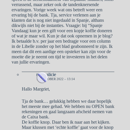
verrassend, maar zeker ook de tandenknersende
ervaringen. Vorige week wat ons betreft weer een
ervaring bij de bank. Tja, service verlenen aan je
klanten dat is nog niet ingedaald in Spanje, althans
dikwijls niet bij de instanties. Vraagje: bij “Spanje
Vandaag| kun je een gift voor een kopje koffie doneren
of wat je maar wil. Kun je dat ook opnemen in je blog?
Ik betaalde b.v. per jaar een bedragje voor een column
in de Libelle zonder op het blad geabonneerd te zijn. Ik
meen dat dit een aardige een opsteker kan zijn voor de
moeite die je neemt om tijd te investeren in het delen
van jullie ervaringen.
naargalicie
19 OKTOBER 2022 – 13:14
Hallo Margriet,
Tja de bank… gelukkig hebben we daar hopelijk
het meeste mee gehad. We hebben nu OPEN bank
rekeningen en gaal langzaam afscheid nemen van
de Caixa bank.
De koffie knop. Daar ben ik naar aan het kijken.
Maar klussen met ‘echte koffie’ gaat voor de knop