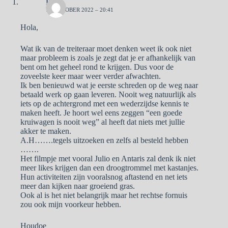
Pa
18 OKTOBER 2022 – 20:41
Hola,
Wat ik van de treiteraar moet denken weet ik ook niet
maar probleem is zoals je zegt dat je er afhankelijk van
bent om het geheel rond te krijgen. Dus voor de
zoveelste keer maar weer verder afwachten.
Ik ben benieuwd wat je eerste schreden op de weg naar
betaald werk op gaan leveren. Nooit weg natuurlijk als
iets op de achtergrond met een wederzijdse kennis te
maken heeft. Je hoort wel eens zeggen “een goede
kruiwagen is nooit weg” al heeft dat niets met jullie
akker te maken.
A.H…….tegels uitzoeken en zelfs al besteld hebben
…….
Het filmpje met vooral Julio en Antaris zal denk ik niet
meer likes krijgen dan een droogtrommel met kastanjes.
Hun activiteiten zijn vooralsnog aftastend en net iets
meer dan kijken naar groeiend gras.
Ook al is het niet belangrijk maar het rechtse fornuis
zou ook mijn voorkeur hebben.
Houdoe