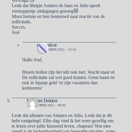
vervolgd.🧐
Leuk dat filmpje Antares de baas en Julio speelt
verstoppertje uitdagingen genoeg😻
Mooi fornuis en ben benieuwd naar reactie van de
sollicitatie,
Succes,
José
naargalicie
19 OKTOBER 2022 – 13:16
Hallo José,
Bloem bollen zijn het idd ook niet. Wacht maar af.
De sollicitatie zal wel goed komen. Geen haast en
ook in Spanje geld ‘er zijn vacatures dan
kerktorens’
Margriet Dekker
19 OKTOBER 2022 – 09:44
Leuk dat aftasten van Antares en Julio. Leuk dat je dit
hebt vastgelegd. Elke dag vind ik het weer gezellig om
te lezen over jullie klussend leven, chapeau! Wat mee
speelt is de herkenbaarheid van bepaalde situaties, soms