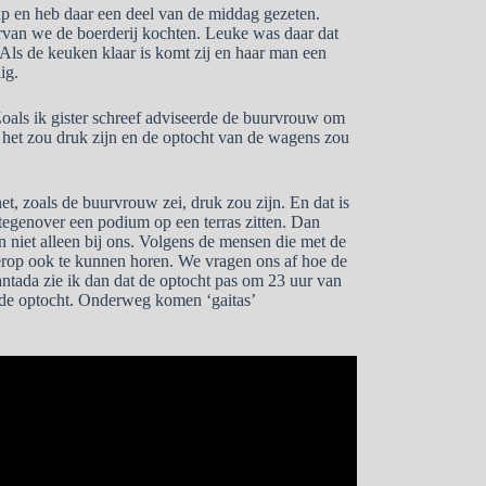
ap en heb daar een deel van de middag gezeten.
rvan we de boerderij kochten. Leuke was daar dat
 Als de keuken klaar is komt zij en haar man een
ig.
Zoals ik gister schreef adviseerde de buurvrouw om
 het zou druk zijn en de optocht van de wagens zou
, zoals de buurvrouw zei, druk zou zijn. En dat is
 tegenover een podium op een terras zitten. Dan
n niet alleen bij ons. Volgens de mensen die met de
derop ook te kunnen horen. We vragen ons af hoe de
antada zie ik dan dat de optocht pas om 23 uur van
n de optocht. Onderweg komen ‘gaitas’