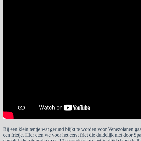
Bij een klein tentje wat gerund blijkt te worden voor Venezolanen gaan
een frietje. Hier eten we voor het eerst friet die duidelijk niet door Sp
namelijk de frituurolie maar 10 seconde of zo, het is altijd slappe hal