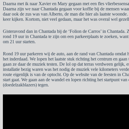
Daarna met ik naar Xavier en Mary gegaan met een fles vlierbessens
Daarna zijn we naar Chantada gegaan voor koffie bij de mensen waa
daar ook de zus was van Alberto, de man die hier als laatste woonde.
keer kijken. Kortom, niet veel gedaan, maar het was overal wel gezell
Gisteravond dan in Chantada bij de ‘Folion de Carros’ in Chantada. 
rond 19 uur in Chantada te zijn om een parkeerplaats te zoeken, want
om 21 uur starten.
Rond 19 uur parkeren wij de auto, aan de rand van Chantada omdat het
het inderdaad. We lopen het laatste stuk richting het centrum en gaan
gaan ze daar de muziek testen. De lol op dat terras verdween gelijk, e
installatie bezig waren was het nodig de muziek vele kilometers ver
route eigenlijk is van de optocht. Op de website van de feesten in Ch
start gaat. We gaan aan de wandel en lopen richting het startpunt va
(doedelzakblazers) tegen.