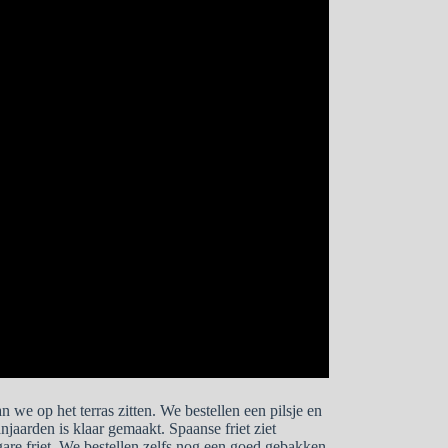
 we op het terras zitten. We bestellen een pilsje en
anjaarden is klaar gemaakt. Spaanse friet ziet
fgare friet. We bestellen zelfs nog een goed gebakken