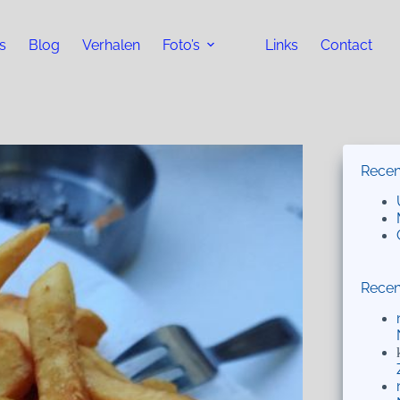
s
Blog
Verhalen
Foto’s
Links
Contact
Recen
Recen