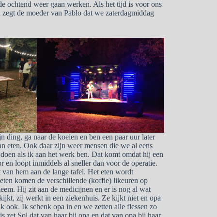
e ochtend weer gaan werken. Als het tijd is voor ons
n zegt de moeder van Pablo dat we zaterdagmiddag
 ding, ga naar de koeien en ben een paar uur later
n eten. Ook daar zijn weer mensen die we al eens
mt doen als ik aan het werk ben. Dat komt omdat hij een
r en loopt inmiddels al sneller dan voor de operatie.
nt van hem aan de lange tafel. Het eten wordt
eten komen de verschillende (koffie) likeuren op
leem. Hij zit aan de medicijnen en er is nog al wat
ijkt, zij werkt in een ziekenhuis. Ze kijkt niet en opa
 ik ook. Ik schenk opa in en we zetten alle flessen zo
is zet Sol dat van haar bij opa en dat van opa bij haar.