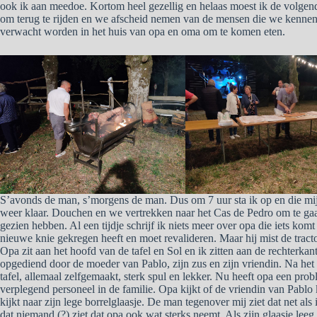
ook ik aan meedoe. Kortom heel gezellig en helaas moest ik de volgend
om terug te rijden en we afscheid nemen van de mensen die we kenne
verwacht worden in het huis van opa en oma om te komen eten.
S’avonds de man, s’morgens de man. Dus om 7 uur sta ik op en die mijn
weer klaar. Douchen en we vertrekken naar het Cas de Pedro om te gaa
gezien hebben. Al een tijdje schrijf ik niets meer over opa die iets ko
nieuwe knie gekregen heeft en moet revalideren. Maar hij mist de tracto
Opa zit aan het hoofd van de tafel en Sol en ik zitten aan de rechterka
opgediend door de moeder van Pablo, zijn zus en zijn vriendin. Na het 
tafel, allemaal zelfgemaakt, sterk spul en lekker. Nu heeft opa een prob
verplegend personeel in de familie. Opa kijkt of de vriendin van Pablo k
kijkt naar zijn lege borrelglaasje. De man tegenover mij ziet dat net als
dat niemand (?) ziet dat opa ook wat sterks neemt. Als zijn glaasje leeg 