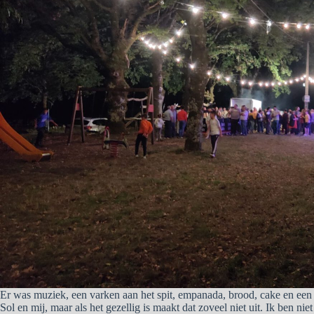
Er was muziek, een varken aan het spit, empanada, brood, cake en een
Sol en mij, maar als het gezellig is maakt dat zoveel niet uit. Ik ben ni