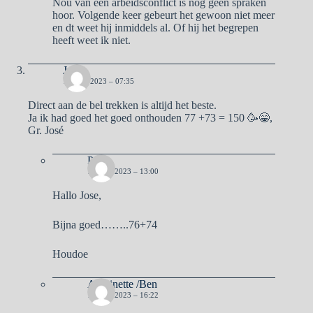
Nou van een arbeidsconflict is nog geen spraken
hoor. Volgende keer gebeurt het gewoon niet meer
en dt weet hij inmiddels al. Of hij het begrepen
heeft weet ik niet.
José
16 MEI 2023 – 07:35
Direct aan de bel trekken is altijd het beste.
Ja ik had goed het goed onthouden 77 +73 = 150 🥳😁,
Gr. José
Pa
16 MEI 2023 – 13:00
Hallo Jose,
Bijna goed……..76+74
Houdoe
Antoinette /Ben
16 MEI 2023 – 16:22