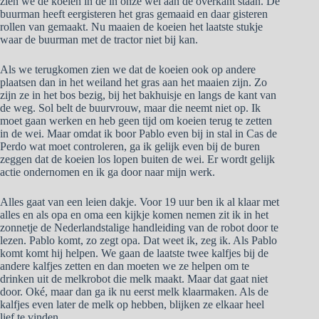
zien we de koeien in de in onze wei aan de overkant staan. De
buurman heeft eergisteren het gras gemaaid en daar gisteren
rollen van gemaakt. Nu maaien de koeien het laatste stukje
waar de buurman met de tractor niet bij kan.
Als we terugkomen zien we dat de koeien ook op andere
plaatsen dan in het weiland het gras aan het maaien zijn. Zo
zijn ze in het bos bezig, bij het bakhuisje en langs de kant van
de weg. Sol belt de buurvrouw, maar die neemt niet op. Ik
moet gaan werken en heb geen tijd om koeien terug te zetten
in de wei. Maar omdat ik boor Pablo even bij in stal in Cas de
Perdo wat moet controleren, ga ik gelijk even bij de buren
zeggen dat de koeien los lopen buiten de wei. Er wordt gelijk
actie ondernomen en ik ga door naar mijn werk.
Alles gaat van een leien dakje. Voor 19 uur ben ik al klaar met
alles en als opa en oma een kijkje komen nemen zit ik in het
zonnetje de Nederlandstalige handleiding van de robot door te
lezen. Pablo komt, zo zegt opa. Dat weet ik, zeg ik. Als Pablo
komt komt hij helpen. We gaan de laatste twee kalfjes bij de
andere kalfjes zetten en dan moeten we ze helpen om te
drinken uit de melkrobot die melk maakt. Maar dat gaat niet
door. Oké, maar dan ga ik nu eerst melk klaarmaken. Als de
kalfjes even later de melk op hebben, blijken ze elkaar heel
lief te vinden.