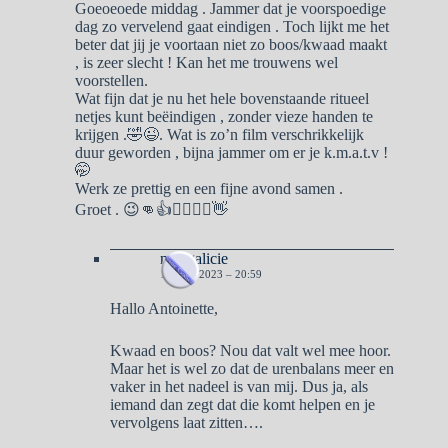
Goeoeoede middag . Jammer dat je voorspoedige
dag zo vervelend gaat eindigen . Toch lijkt me het
beter dat jij je voortaan niet zo boos/kwaad maakt
, is zeer slecht ! Kan het me trouwens wel
voorstellen.
Wat fijn dat je nu het hele bovenstaande ritueel
netjes kunt beëindigen , zonder vieze handen te
krijgen .🤣😉. Wat is zo’n film verschrikkelijk
duur geworden , bijna jammer om er je k.m.a.t.v !
🤭
Werk ze prettig en een fijne avond samen .
Groet . 😉👊👍🙋‍♀️🙋‍♂️👋
naargalicie
16 MEI 2023 – 20:59
Hallo Antoinette,
Kwaad en boos? Nou dat valt wel mee hoor.
Maar het is wel zo dat de urenbalans meer en
vaker in het nadeel is van mij. Dus ja, als
iemand dan zegt dat die komt helpen en je
vervolgens laat zitten….