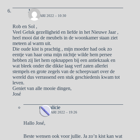
José
1 JANUARI 2022 – 10:30
Rob en Sol ,
Veel Geluk gezelligheid en liefde in het Nieuwe Jaar ,
heel mooi dat de meubels in de woonkamer staan ziet
meteen al warm uit.
Die oude kist is prachtig , mijn moeder had ook zo
eentje van haar oma mijn nichtje wilde hem persee
hebben zij liet hem opknappen bij een antiekzaak en
wat bleek onder die dikke laag verf zaten allerlei
stempels en grote zegels van de scheepvaart over de
wereld dus verrassend een stuk geschiedenis kwam tot
leven.
Geniet van alle mooie dingen,
José
naargalicie
1 JANUARI 2022 – 19:26
Hallo José,
Beste wensen ook voor jullie. Ja zo’n kist kan wat