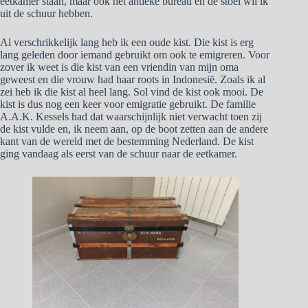
eetkamer staan, maar ook het antieke bureau en de stoel wil ik
uit de schuur hebben.
Al verschrikkelijk lang heb ik een oude kist. Die kist is erg
lang geleden door iemand gebruikt om ook te emigreren. Voor
zover ik weet is die kist van een vriendin van mijn oma
geweest en die vrouw had haar roots in Indonesië. Zoals ik al
zei heb ik die kist al heel lang. Sol vind de kist ook mooi. De
kist is dus nog een keer voor emigratie gebruikt. De familie
A.A.K. Kessels had dat waarschijnlijk niet verwacht toen zij
de kist vulde en, ik neem aan, op de boot zetten aan de andere
kant van de wereld met de bestemming Nederland. De kist
ging vandaag als eerst van de schuur naar de eetkamer.