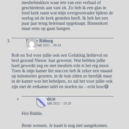
meubelstukken waar iets van een verhaal of
geschiedenis aan vast zit. Zo heb ik een glas in
lood kerk raam wat mijn overgrootvader tijdens de
oorlog uit de kerk gestolen heeft. Ik heb het een
paar jaar terug helemaal opgeknapt. Binnenkort
maar eens op gaan hangen.
Biddie Ritburg
1 JANUARI 2022 – 00:34
Rob en Sol voor jullie ook een Gelukkig liefdevol en
heel gezond Nieuw Jaar gewenst. Wat hebben jullie
hard gewerkt zeg en met meubels erin is het erg mooi.
Toen ik mijn kamer liet stuccen heb ik zeker een maand
op tuinstoelen gezeten, in de tuin zitten ze heerlijk maar
in de kamer was het behelpen, zo zal het voor jullie ook
zijn met de eetkamer tafel en stoelen nu – echt luxe😄
naargalicie
1 JANUARI 2022 – 19:28
Hoi Biddie,
Beste wensen. Je kaart is nog niet aangekomen.