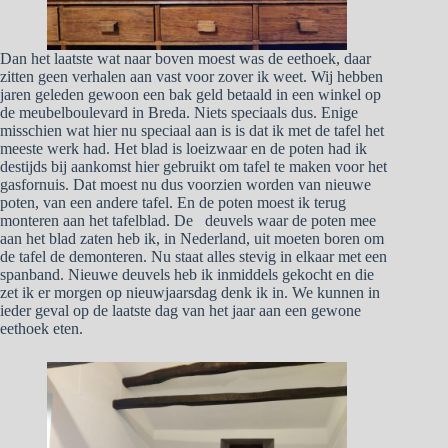
Dan het laatste wat naar boven moest was de eethoek, daar
zitten geen verhalen aan vast voor zover ik weet. Wij hebben
jaren geleden gewoon een bak geld betaald in een winkel op
de meubelboulevard in Breda. Niets speciaals dus. Enige
misschien wat hier nu speciaal aan is is dat ik met de tafel het
meeste werk had. Het blad is loeizwaar en de poten had ik
destijds bij aankomst hier gebruikt om tafel te maken voor het
gasfornuis. Dat moest nu dus voorzien worden van nieuwe
poten, van een andere tafel. En de poten moest ik terug
monteren aan het tafelblad. De deuvels waar de poten mee
aan het blad zaten heb ik, in Nederland, uit moeten boren om
de tafel de demonteren. Nu staat alles stevig in elkaar met een
spanband. Nieuwe deuvels heb ik inmiddels gekocht en die
zet ik er morgen op nieuwjaarsdag denk ik in. We kunnen in
ieder geval op de laatste dag van het jaar aan een gewone
eethoek eten.