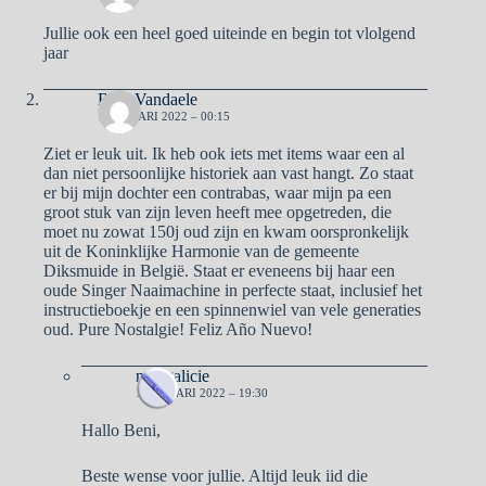
Jullie ook een heel goed uiteinde en begin tot vlolgend
jaar
Beni Vandaele
1 JANUARI 2022 – 00:15
Ziet er leuk uit. Ik heb ook iets met items waar een al
dan niet persoonlijke historiek aan vast hangt. Zo staat
er bij mijn dochter een contrabas, waar mijn pa een
groot stuk van zijn leven heeft mee opgetreden, die
moet nu zowat 150j oud zijn en kwam oorspronkelijk
uit de Koninklijke Harmonie van de gemeente
Diksmuide in België. Staat er eveneens bij haar een
oude Singer Naaimachine in perfecte staat, inclusief het
instructieboekje en een spinnenwiel van vele generaties
oud. Pure Nostalgie! Feliz Año Nuevo!
naargalicie
1 JANUARI 2022 – 19:30
Hallo Beni,
Beste wense voor jullie. Altijd leuk iid die