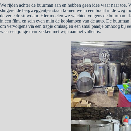
We rijden achter de buurman aan en hebben geen idee waar naar toe. V
slingerende bergweggentjes staan komen we in een bocht in de weg met o
de verte de stuwdam. Hier moeten we wachten volgens de buurman. ik le
in een film, en sein even mijn de koplampen van de auto. De buurman
om vervolgens via een trapje omlaag en een smal paadje omhoog bij een
waar een jonge man zakken met wijn aan het vullen is.