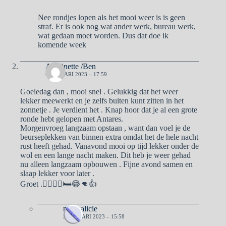
Nee rondjes lopen als het mooi weer is is geen
straf. Er is ook nog wat ander werk, bureau werk,
wat gedaan moet worden. Dus dat doe ik
komende week
Antoinette /Ben
4 JANUARI 2023 – 17:59
Goeiedag dan , mooi snel . Gelukkig dat het weer
lekker meewerkt en je zelfs buiten kunt zitten in het
zonnetje . Je verdient het . Knap hoor dat je al een grote
ronde hebt gelopen met Antares.
Morgenvroeg langzaam opstaan , want dan voel je de
beurseplekken van binnen extra omdat het de hele nacht
rust heeft gehad. Vanavond mooi op tijd lekker onder de
wol en een lange nacht maken. Dit heb je weer gehad
nu alleen langzaam opbouwen . Fijne avond samen en
slaap lekker voor later .
Groet .🙋‍♂️🙋‍♀️🛏😂👊👍
naargalicie
5 JANUARI 2023 – 15:58