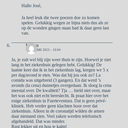
Hallo José,
Ja heel leuk die twee poezen doe zo komen
spelen. Gelukkig wegen ze bijna niets dus als ze
op de wonden gingen staan had ik daar geen last
van.
Marian
5 JANUARI 2023 – 10:04
Ja, je zult wel blij zijn weer thuis te zijn. Hoewel je niet
lang in het ziekenhuis gelegen hebt. Gelukkig! De
laatste keer dat ik in het ziekenhuis lag, kregen we 5 x
per dag/avond te eten. Was dat bij jou ook zo? La
comida was uitgebreid (3 gangen). En dat werd ’s
avonds (la cena) dunnetjes overgedaan. Ik sloeg la cena
meestal over. De kwaliteit? Tja … hield niet over, maar
het was ook niet echt bereslecht. Ik praat hier over het
enige ziekenhuis in Fuerteventura. Dat is geen privé-
kliniek. Heb verder geen klachten hoor over dat
ziekenhuis. Alleen in de coronatijd wilden de artsen
daar niemand zien. Veel zaken werden telefonisch
afgehandeld. Dat was minder.
Rust lekker uit en hou je kalm!