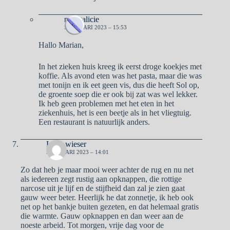
naargalicie
5 JANUARI 2023 – 15:53
Hallo Marian,
In het zieken huis kreeg ik eerst droge koekjes met
koffie. Als avond eten was het pasta, maar die was
met tonijn en ik eet geen vis, dus die heeft Sol op,
de groente soep die er ook bij zat was wel lekker.
Ik heb geen problemen met het eten in het
ziekenhuis, het is een beetje als in het vliegtuig.
Een restaurant is natuurlijk anders.
Lady wieser
5 JANUARI 2023 – 14:01
Zo dat heb je maar mooi weer achter de rug en nu net
als iedereen zegt rustig aan opknappen, die rottige
narcose uit je lijf en de stijfheid dan zal je zien gaat
gauw weer beter. Heerlijk he dat zonnetje, ik heb ook
net op het bankje buiten gezeten, en dat helemaal gratis
die warmte. Gauw opknappen en dan weer aan de
noeste arbeid. Tot morgen, vrije dag voor de