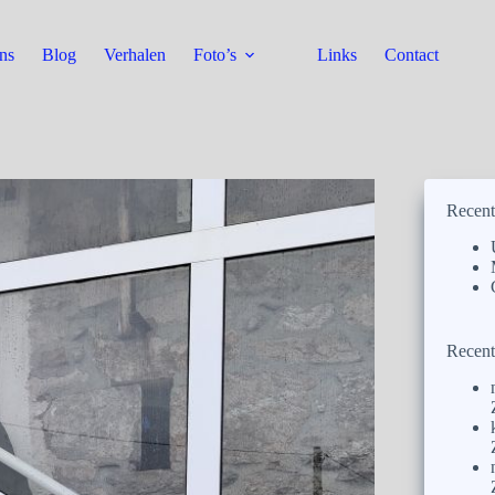
ns
Blog
Verhalen
Foto’s
Links
Contact
Recent
Recent