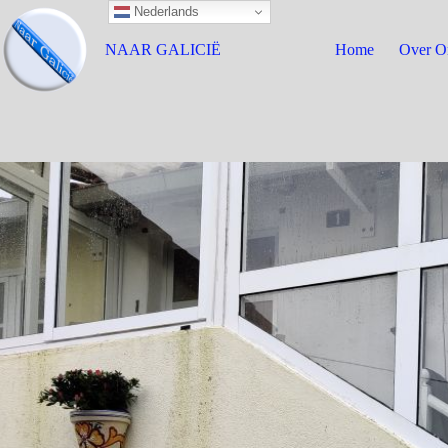
Nederlands
NAAR GALICIË
Home
Over O