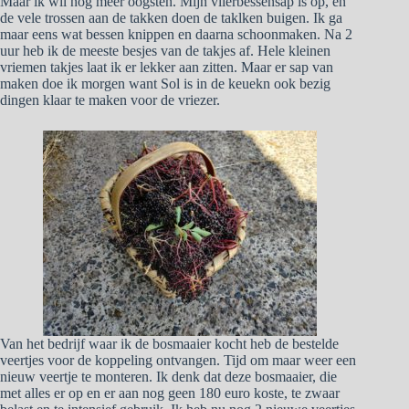
Maar ik wil nog meer oogsten. Mijn vlierbessensap is op, en
de vele trossen aan de takken doen de taklken buigen. Ik ga
maar eens wat bessen knippen en daarna schoonmaken. Na 2
uur heb ik de meeste besjes van de takjes af. Hele kleinen
vriemen takjes laat ik er lekker aan zitten. Maar er sap van
maken doe ik morgen want Sol is in de keuekn ook bezig
dingen klaar te maken voor de vriezer.
Van het bedrijf waar ik de bosmaaier kocht heb de bestelde
veertjes voor de koppeling ontvangen. Tijd om maar weer een
nieuw veertje te monteren. Ik denk dat deze bosmaaier, die
met alles er op en er aan nog geen 180 euro koste, te zwaar