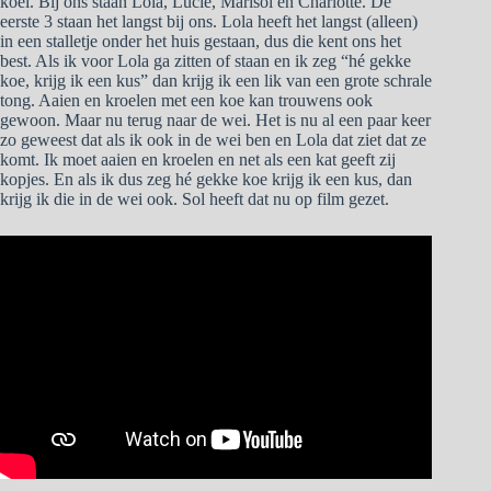
koei. Bij ons staan Lola, Lucie, Marisol en Charlotte. De
eerste 3 staan het langst bij ons. Lola heeft het langst (alleen)
in een stalletje onder het huis gestaan, dus die kent ons het
best. Als ik voor Lola ga zitten of staan en ik zeg “hé gekke
koe, krijg ik een kus” dan krijg ik een lik van een grote schrale
tong. Aaien en kroelen met een koe kan trouwens ook
gewoon. Maar nu terug naar de wei. Het is nu al een paar keer
zo geweest dat als ik ook in de wei ben en Lola dat ziet dat ze
komt. Ik moet aaien en kroelen en net als een kat geeft zij
kopjes. En als ik dus zeg hé gekke koe krijg ik een kus, dan
krijg ik die in de wei ook. Sol heeft dat nu op film gezet.