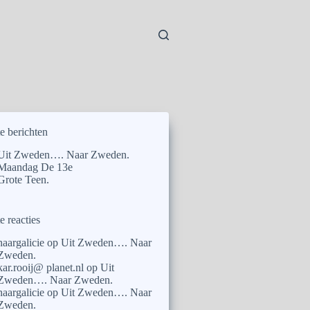
e berichten
Uit Zweden…. Naar Zweden.
Maandag De 13e
Grote Teen.
e reacties
naargalicie
op
Uit Zweden…. Naar
Zweden.
kar.rooij@ planet.nl
op
Uit
Zweden…. Naar Zweden.
naargalicie
op
Uit Zweden…. Naar
Zweden.