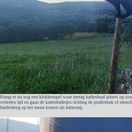
Hangt er nu nog een klokkenspel waar menig kathedraal jaloers op zou z
verleden tijd en gaan de kattenballetjes richting de prullenbak of missc
bladerdeeg op het menu komen als lekkernij.