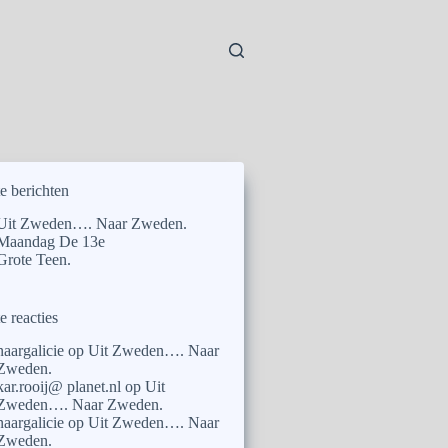
e berichten
Uit Zweden…. Naar Zweden.
Maandag De 13e
Grote Teen.
e reacties
naargalicie
op
Uit Zweden…. Naar
Zweden.
kar.rooij@ planet.nl
op
Uit
Zweden…. Naar Zweden.
naargalicie
op
Uit Zweden…. Naar
Zweden.