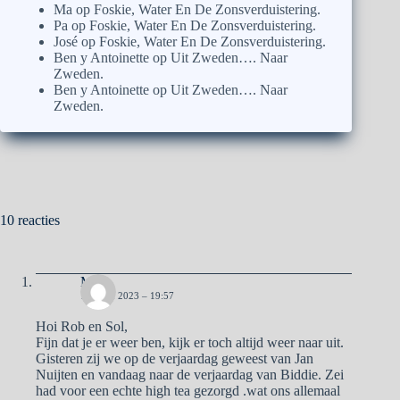
Ma
op
Foskie, Water En De Zonsverduistering.
Pa
op
Foskie, Water En De Zonsverduistering.
José
op
Foskie, Water En De Zonsverduistering.
Ben y Antoinette
op
Uit Zweden…. Naar
Zweden.
Ben y Antoinette
op
Uit Zweden…. Naar
Zweden.
10 reacties
Ma
15 JUNI 2023 – 19:57
Hoi Rob en Sol,
Fijn dat je er weer ben, kijk er toch altijd weer naar uit.
Gisteren zij we op de verjaardag geweest van Jan
Nuijten en vandaag naar de verjaardag van Biddie. Zei
had voor een echte high tea gezorgd .wat ons allemaal