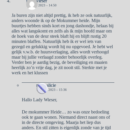
lady wieser
16 JUNI 2023 – 14:50
Ja buren zijn niet altijd prettig, ik heb ze ook natuurlijk,
anders woonde ik op de Mokummer heide. Mijn
buurtjes hebben sinds kort en jong dashondje, helaas bij
alles wat langskomt en zelfs als ik mijn hoofd maar om
de hoek van de deur steek blaft hij en blijft rustig 20
minuten blaffen. Natuurlijk heb ik er wel iets van
gezegd en gelukkig wordt hij nu opgevoed. Je hebt wel
gelijk v.w.b. de huursverlaging, alles wordt verhoogd
maar bij jullie verlaagd zonder behoorlijk overleg.
Verder ben je aardig bezig, de beveiliging en maaien
heerlijk zo’n vrije dag, je zit nooit stil. Sterkte met je
werk en het klussen
naargalicie
18 JUNI 2023 – 15:36
Hallo Lady Wieser,
De mokummer Heide… zo was onze bedoeling
ook te gaan wonen. Niemand direct naast ons of
in de directe omgeving. Maarja het liep dus
anders. En stil zitten is eigenlijk zonde van je tijd