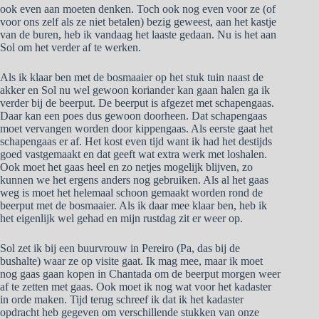
ook even aan moeten denken. Toch ook nog even voor ze (of
voor ons zelf als ze niet betalen) bezig geweest, aan het kastje
van de buren, heb ik vandaag het laaste gedaan. Nu is het aan
Sol om het verder af te werken.
Als ik klaar ben met de bosmaaier op het stuk tuin naast de
akker en Sol nu wel gewoon koriander kan gaan halen ga ik
verder bij de beerput. De beerput is afgezet met schapengaas.
Daar kan een poes dus gewoon doorheen. Dat schapengaas
moet vervangen worden door kippengaas. Als eerste gaat het
schapengaas er af. Het kost even tijd want ik had het destijds
goed vastgemaakt en dat geeft wat extra werk met loshalen.
Ook moet het gaas heel en zo netjes mogelijk blijven, zo
kunnen we het ergens anders nog gebruiken. Als al het gaas
weg is moet het helemaal schoon gemaakt worden rond de
beerput met de bosmaaier. Als ik daar mee klaar ben, heb ik
het eigenlijk wel gehad en mijn rustdag zit er weer op.
Sol zet ik bij een buurvrouw in Pereiro (Pa, das bij de
bushalte) waar ze op visite gaat. Ik mag mee, maar ik moet
nog gaas gaan kopen in Chantada om de beerput morgen weer
af te zetten met gaas. Ook moet ik nog wat voor het kadaster
in orde maken. Tijd terug schreef ik dat ik het kadaster
opdracht heb gegeven om verschillende stukken van onze