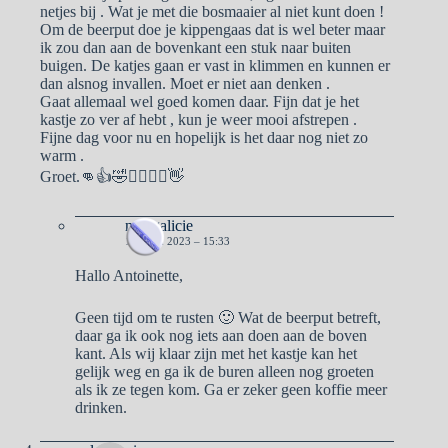
netjes bij . Wat je met die bosmaaier al niet kunt doen !
Om de beerput doe je kippengaas dat is wel beter maar
ik zou dan aan de bovenkant een stuk naar buiten
buigen. De katjes gaan er vast in klimmen en kunnen er
dan alsnog invallen. Moet er niet aan denken .
Gaat allemaal wel goed komen daar. Fijn dat je het
kastje zo ver af hebt , kun je weer mooi afstrepen .
Fijne dag voor nu en hopelijk is het daar nog niet zo
warm .
Groet.👊👍🤣🙋‍♂️🙋‍♀️👋
naargalicie
18 JUNI 2023 – 15:33
Hallo Antoinette,
Geen tijd om te rusten 🙂 Wat de beerput betreft,
daar ga ik ook nog iets aan doen aan de boven
kant. Als wij klaar zijn met het kastje kan het
gelijk weg en ga ik de buren alleen nog groeten
als ik ze tegen kom. Ga er zeker geen koffie meer
drinken.