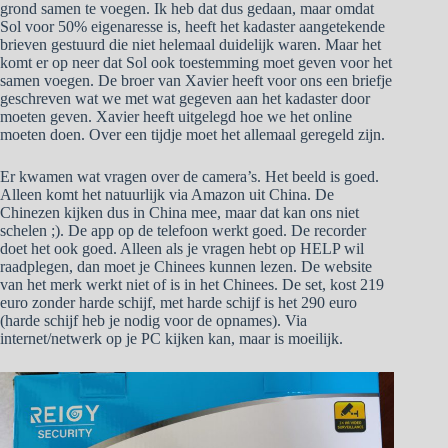
grond samen te voegen. Ik heb dat dus gedaan, maar omdat
Sol voor 50% eigenaresse is, heeft het kadaster aangetekende
brieven gestuurd die niet helemaal duidelijk waren. Maar het
komt er op neer dat Sol ook toestemming moet geven voor het
samen voegen. De broer van Xavier heeft voor ons een briefje
geschreven wat we met wat gegeven aan het kadaster door
moeten geven. Xavier heeft uitgelegd hoe we het online
moeten doen. Over een tijdje moet het allemaal geregeld zijn.
Er kwamen wat vragen over de camera’s. Het beeld is goed.
Alleen komt het natuurlijk via Amazon uit China. De
Chinezen kijken dus in China mee, maar dat kan ons niet
schelen ;). De app op de telefoon werkt goed. De recorder
doet het ook goed. Alleen als je vragen hebt op HELP wil
raadplegen, dan moet je Chinees kunnen lezen. De website
van het merk werkt niet of is in het Chinees. De set, kost 219
euro zonder harde schijf, met harde schijf is het 290 euro
(harde schijf heb je nodig voor de opnames). Via
internet/netwerk op je PC kijken kan, maar is moeilijk.