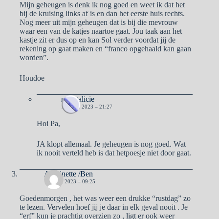
Mijn geheugen is denk ik nog goed en weet ik dat het
bij de kruising links af is en dan het eerste huis rechts.
Nog meer uit mijn geheugen dat is bij die mevrouw
waar een van de katjes naartoe gaat. Jou taak aan het
kastje zit er dus op en kan Sol verder voordat jij de
rekening op gaat maken en “franco opgehaald kan gaan
worden”.
Houdoe
naargalicie
15 JUNI 2023 – 21:27
Hoi Pa,
JA klopt allemaal. Je geheugen is nog goed. Wat
ik nooit verteld heb is dat hetpoesje niet door gaat.
Antoinette /Ben
16 JUNI 2023 – 09:25
Goedenmorgen , het was weer een drukke “rustdag” zo
te lezen. Vervelen hoef jij je daar in elk geval nooit . Je
“erf” kun je prachtig overzien zo , ligt er ook weer