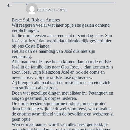
Wally
24 AUGUSTUS 2021 – 09:50
Beste Sol, Rob en Antares
Wij reageren veelal wat later op je site gezien ochtend
verplichtingen.
Ja die dorpsfeesten als er een sint of sant dag is bv. San
José sint Jozef dan wordt dat uitdrukkelijk gevierd hier
bij ons Costa Blanca.
Het sis dan de naamdag van José dus niet zijn
verjaardag.
Alle mannen die José heten komen dan naar de oudste
José in de familie dus naar Opa José…. dan komen zijn
zoon José…zijn kleinzoon José en ook de ooms en
neven José… bij die oudste José op bezoek.
Zij brengen allemaal taart en mistella mee en eten zich
een suffie aan al dat zoet.
Doen wat gezellige dingen met elkaar bv. Petanquen en
zingen gezamenlijk dorpse liederen.
De dorps feesten zijn enorme tradities, in een groter
dorp heeft elke wijk heeft wel zoon feest, wat opvalt is
de enorme gastvrijheid van de bevolking en weigeren si
geen optie.
Wen er maar aan er wordt van alles feest gemaakt, je
noemde het kerstdagen, ook met de kerst gaat iedereen