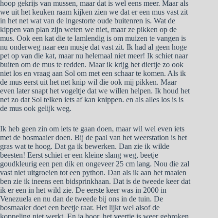
hoop gekrijs van mussen, maar dat is wel eens meer. Maar als
we uit het keuken raam kijken zien we dat er een mus vast zit
in het net wat van de ingestorte oude buitenren is. Wat de
kippen van plan zijn weten we niet, maar ze pikken op de
mus. Ook een kat die te lamlendig is om muizen te vangen is
nu onderweg naar een musje dat vast zit. Ik had al geen hoge
pet op van die kat, maar nu helemaal niet meer! Ik schiet naar
buiten om de mus te redden. Maar ik krijg het diertje zo ook
niet los en vraag aan Sol om met een schaar te komen. Als ik
de mus eerst uit het net knip wil die ook mij pikken. Maar
even later snapt het vogeltje dat we willen helpen. Ik houd het
net zo dat Sol telken iets af kan knippen. en als alles los is is
de mus ook gelijk weg.
Ik heb geen zin om iets te gaan doen, maar wil wel even iets
met de bosmaaier doen. Bij de paal van het weerstation is het
gras wat te hoog. Dat ga ik bewerken. Dan zie ik wilde
beesten! Eerst schiet er een kleine slang weg, beetje
goudkleurig een pen dik en ongeveer 25 cm lang. Nou die zal
vast niet uitgroeien tot een python. Dan als ik aan het maaien
ben zie ik ineens een bidsprinkhaan. Dat is de tweede keer dat
ik er een in het wild zie. De eerste keer was in 2000 in
Venezuela en nu dan de tweede bij ons in de tuin. De
bosmaaier doet een beetje raar. Het lijkt wel alsof de
koppeling niet werkt. En ja hoor, het veertje is weer gebroken.