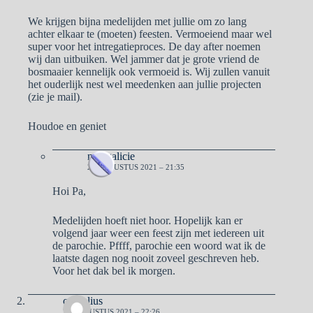
We krijgen bijna medelijden met jullie om zo lang
achter elkaar te (moeten) feesten. Vermoeiend maar wel
super voor het intregatieproces. De day after noemen
wij dan uitbuiken. Wel jammer dat je grote vriend de
bosmaaier kennelijk ook vermoeid is. Wij zullen vanuit
het ouderlijk nest wel meedenken aan jullie projecten
(zie je mail).
Houdoe en geniet
naargalicie
23 AUGUSTUS 2021 – 21:35
Hoi Pa,
Medelijden hoeft niet hoor. Hopelijk kan er
volgend jaar weer een feest zijn met iedereen uit
de parochie. Pffff, parochie een woord wat ik de
laatste dagen nog nooit zoveel geschreven heb.
Voor het dak bel ik morgen.
cornelius
23 AUGUSTUS 2021 – 22:26