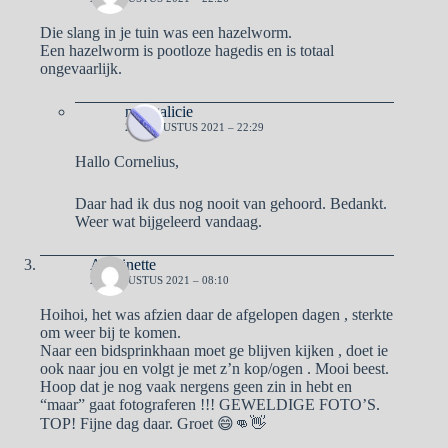
Die slang in je tuin was een hazelworm.
Een hazelworm is pootloze hagedis en is totaal
ongevaarlijk.
naargalicie
23 AUGUSTUS 2021 – 22:29
Hallo Cornelius,
Daar had ik dus nog nooit van gehoord. Bedankt.
Weer wat bijgeleerd vandaag.
Antoinette
24 AUGUSTUS 2021 – 08:10
Hoihoi, het was afzien daar de afgelopen dagen , sterkte
om weer bij te komen.
Naar een bidsprinkhaan moet ge blijven kijken , doet ie
ook naar jou en volgt je met z’n kop/ogen . Mooi beest.
Hoop dat je nog vaak nergens geen zin in hebt en
“maar” gaat fotograferen !!! GEWELDIGE FOTO’S.
TOP! Fijne dag daar. Groet 😄👊👋