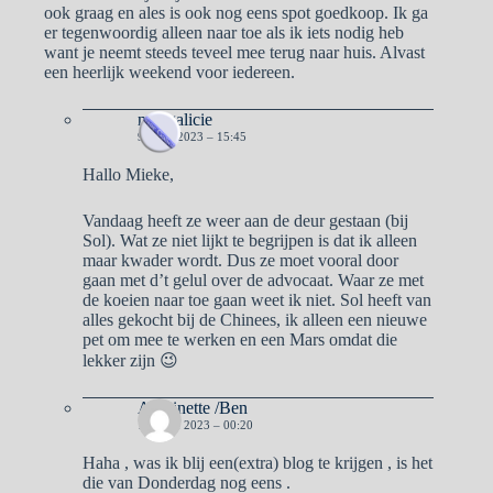
ook graag en ales is ook nog eens spot goedkoop. Ik ga
er tegenwoordig alleen naar toe als ik iets nodig heb
want je neemt steeds teveel mee terug naar huis. Alvast
een heerlijk weekend voor iedereen.
naargalicie
9 JUNI 2023 – 15:45
Hallo Mieke,
Vandaag heeft ze weer aan de deur gestaan (bij
Sol). Wat ze niet lijkt te begrijpen is dat ik alleen
maar kwader wordt. Dus ze moet vooral door
gaan met d’t gelul over de advocaat. Waar ze met
de koeien naar toe gaan weet ik niet. Sol heeft van
alles gekocht bij de Chinees, ik alleen een nieuwe
pet om mee te werken en een Mars omdat die
lekker zijn 😉
Antoinette /Ben
13 JUNI 2023 – 00:20
Haha , was ik blij een(extra) blog te krijgen , is het
die van Donderdag nog eens .