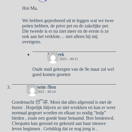
Hoi Ma,
We hebben geprobeerd uit te leggen wat we twee
petten hebben, de prive pet en de zakelijke pet.
Die tweede is er nu niet meer en de eerste is ze
ook aan het verklote… niet alleen bij mij
overigens.
Jan Reek
13 JUNI 2023 – 00:11
Oude mail gekregen van de 9e maar zal wel
goed komen groeten
Antoinette /Ben
9 JUNI 2023 – 00:14
Goedenacht 😴🤣. Mooi dat alles afgerond is met de
buren . Hopelijk blijven ze niet wrokken en kan er weer
normaal gegroet worden en elkaar zo nodig “hulp”
bieden , zoals een goede buur betaamd. Ben benieuwd.
Cleopatra kan gezond en gekeurd aan haar nieuwe
leven beginnen . Gelukkig dat ze nog jong is .