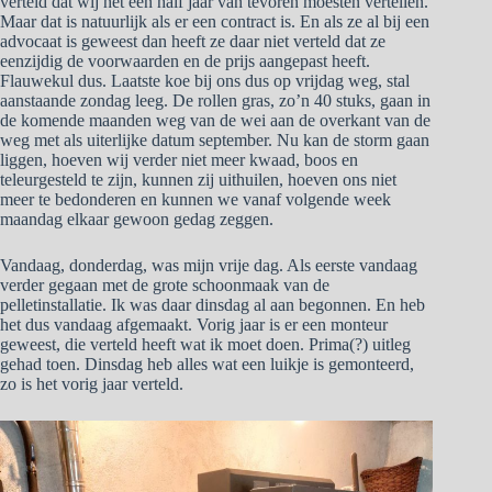
verteld dat wij het een half jaar van tevoren moesten vertellen.
Maar dat is natuurlijk als er een contract is. En als ze al bij een
advocaat is geweest dan heeft ze daar niet verteld dat ze
eenzijdig de voorwaarden en de prijs aangepast heeft.
Flauwekul dus. Laatste koe bij ons dus op vrijdag weg, stal
aanstaande zondag leeg. De rollen gras, zo’n 40 stuks, gaan in
de komende maanden weg van de wei aan de overkant van de
weg met als uiterlijke datum september. Nu kan de storm gaan
liggen, hoeven wij verder niet meer kwaad, boos en
teleurgesteld te zijn, kunnen zij uithuilen, hoeven ons niet
meer te bedonderen en kunnen we vanaf volgende week
maandag elkaar gewoon gedag zeggen.
Vandaag, donderdag, was mijn vrije dag. Als eerste vandaag
verder gegaan met de grote schoonmaak van de
pelletinstallatie. Ik was daar dinsdag al aan begonnen. En heb
het dus vandaag afgemaakt. Vorig jaar is er een monteur
geweest, die verteld heeft wat ik moet doen. Prima(?) uitleg
gehad toen. Dinsdag heb alles wat een luikje is gemonteerd,
zo is het vorig jaar verteld.