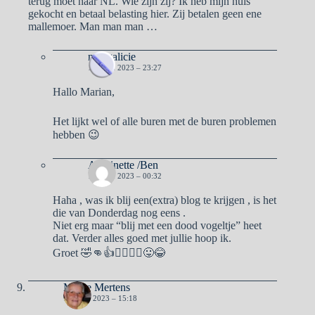
terug moet naar NL. Wie zijn zij? Ik heb mijn huis
gekocht en betaal belasting hier. Zij betalen geen ene
mallemoer. Man man man …
naargalicie
10 JUNI 2023 – 23:27
Hallo Marian,
Het lijkt wel of alle buren met de buren problemen
hebben 😉
Antoinette /Ben
13 JUNI 2023 – 00:32
Haha , was ik blij een(extra) blog te krijgen , is het
die van Donderdag nog eens .
Niet erg maar “blij met een dood vogeltje” heet
dat. Verder alles goed met jullie hoop ik.
Groet 🤣👊👍🙋‍♀️🙋‍♂️😛😂
Mieke Mertens
13 JUNI 2023 – 15:18