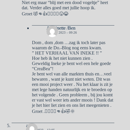
Niet erg maar “blij met een dood vogeltje” heet
dat. Verder alles goed met jullie hoop ik.
Groet 🤣👊👍🙋‍♀️🙋‍♂️😛😂
Antoinette /Ben
13 JUNI 2023 – 09:26
Dom , dom ,dom …zag ik toch later pas
waarom de Do.-Blog nog eens kwam.
” HET VERHAAL VAN INEKE !! ”
Hoe heb ik het niet kunnen zien .
Geweldig Ineke je bent wel een hele goede
“CreaBea”!
Je bent wel van alle markten thuis en…veel
bewaren , want je kunt niet weten. Dit was
een mooi project weer . Nu het klaar is zit je
met lege handen natuurlijk en te broeden op
het volgende . Geen probleem , bij jou komt
er vast wel weer iets ander moois ! Dank dat
je het hier liet zien en ons liet meegenieten .
Groet .🙋‍♀️🙋‍♂️👊👍🤣🌞
aad
9 JUNI 2023 – 12:05