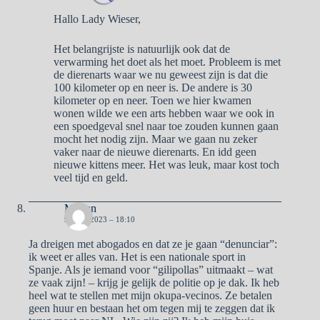
Hallo Lady Wieser,
Het belangrijste is natuurlijk ook dat de
verwarming het doet als het moet. Probleem is met
de dierenarts waar we nu geweest zijn is dat die
100 kilometer op en neer is. De andere is 30
kilometer op en neer. Toen we hier kwamen
wonen wilde we een arts hebben waar we ook in
een spoedgeval snel naar toe zouden kunnen gaan
mocht het nodig zijn. Maar we gaan nu zeker
vaker naar de nieuwe dierenarts. En idd geen
nieuwe kittens meer. Het was leuk, maar kost toch
veel tijd en geld.
Marian
9 JUNI 2023 – 18:10
Ja dreigen met abogados en dat ze je gaan “denunciar”:
ik weet er alles van. Het is een nationale sport in
Spanje. Als je iemand voor “gilipollas” uitmaakt – wat
ze vaak zijn! – krijg je gelijk de politie op je dak. Ik heb
heel wat te stellen met mijn okupa-vecinos. Ze betalen
geen huur en bestaan het om tegen mij te zeggen dat ik