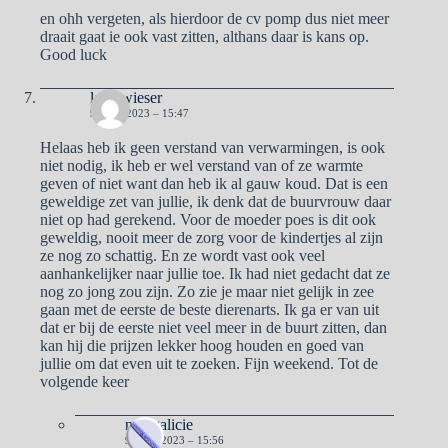
en ohh vergeten, als hierdoor de cv pomp dus niet meer
draait gaat ie ook vast zitten, althans daar is kans op.
Good luck
lady wieser
9 JUNI 2023 – 15:47
Helaas heb ik geen verstand van verwarmingen, is ook
niet nodig, ik heb er wel verstand van of ze warmte
geven of niet want dan heb ik al gauw koud. Dat is een
geweldige zet van jullie, ik denk dat de buurvrouw daar
niet op had gerekend. Voor de moeder poes is dit ook
geweldig, nooit meer de zorg voor de kindertjes al zijn
ze nog zo schattig. En ze wordt vast ook veel
aanhankelijker naar jullie toe. Ik had niet gedacht dat ze
nog zo jong zou zijn. Zo zie je maar niet gelijk in zee
gaan met de eerste de beste dierenarts. Ik ga er van uit
dat er bij de eerste niet veel meer in de buurt zitten, dan
kan hij die prijzen lekker hoog houden en goed van
jullie om dat even uit te zoeken. Fijn weekend. Tot de
volgende keer
naargalicie
9 JUNI 2023 – 15:56