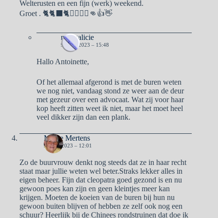
Welterusten en een fijn (werk) weekend.
Groet . 🐈🐈‍⬛🐈🙋‍♀️🙋‍♂️👊👍👋
naargalicie
9 JUNI 2023 – 15:48
Hallo Antoinette,
Of het allemaal afgerond is met de buren weten
we nog niet, vandaag stond ze weer aan de deur
met gezeur over een advocaat. Wat zij voor haar
kop heeft zitten weet ik niet, maar het moet heel
veel dikker zijn dan een plank.
Mieke Mertens
9 JUNI 2023 – 12:01
Zo de buurvrouw denkt nog steeds dat ze in haar recht
staat maar jullie weten wel beter.Straks lekker alles in
eigen beheer. Fijn dat cleopatra goed gezond is en nu
gewoon poes kan zijn en geen kleintjes meer kan
krijgen. Moeten de koeien van de buren bij hun nu
gewoon buiten blijven of hebben ze zelf ook nog een
schuur? Heerlijk bij de Chinees rondstruinen dat doe ik