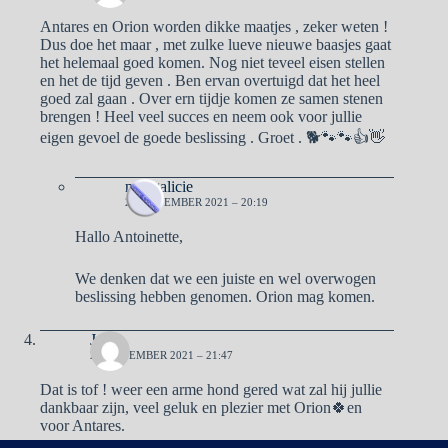
Antares en Orion worden dikke maatjes , zeker weten !
Dus doe het maar , met zulke lueve nieuwe baasjes gaat
het helemaal goed komen. Nog niet teveel eisen stellen
en het de tijd geven . Ben ervan overtuigd dat het heel
goed zal gaan . Over ern tijdje komen ze samen stenen
brengen ! Heel veel succes en neem ook voor jullie
eigen gevoel de goede beslissing . Groet . 🐕🐾🐾👍👋
naargalicie
25 NOVEMBER 2021 – 20:19
Hallo Antoinette,
We denken dat we een juiste en wel overwogen
beslissing hebben genomen. Orion mag komen.
José
25 NOVEMBER 2021 – 21:47
Dat is tof ! weer een arme hond gered wat zal hij jullie
dankbaar zijn, veel geluk en plezier met Orion🍀en
voor Antares.