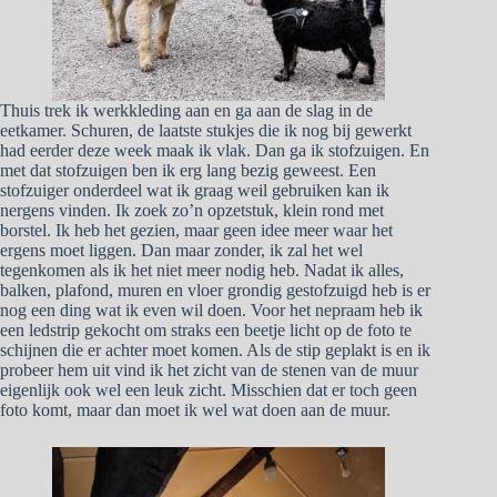
Thuis trek ik werkkleding aan en ga aan de slag in de
eetkamer. Schuren, de laatste stukjes die ik nog bij gewerkt
had eerder deze week maak ik vlak. Dan ga ik stofzuigen. En
met dat stofzuigen ben ik erg lang bezig geweest. Een
stofzuiger onderdeel wat ik graag weil gebruiken kan ik
nergens vinden. Ik zoek zo’n opzetstuk, klein rond met
borstel. Ik heb het gezien, maar geen idee meer waar het
ergens moet liggen. Dan maar zonder, ik zal het wel
tegenkomen als ik het niet meer nodig heb. Nadat ik alles,
balken, plafond, muren en vloer grondig gestofzuigd heb is er
nog een ding wat ik even wil doen. Voor het nepraam heb ik
een ledstrip gekocht om straks een beetje licht op de foto te
schijnen die er achter moet komen. Als de stip geplakt is en ik
probeer hem uit vind ik het zicht van de stenen van de muur
eigenlijk ook wel een leuk zicht. Misschien dat er toch geen
foto komt, maar dan moet ik wel wat doen aan de muur.