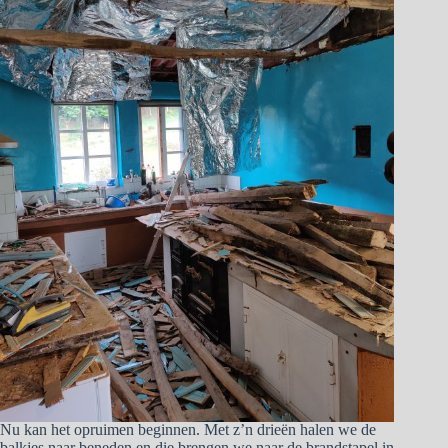
Nu kan het opruimen beginnen. Met z’n drieën halen we de
balkjes naar beneden en die brengen we naar de brandstapel in