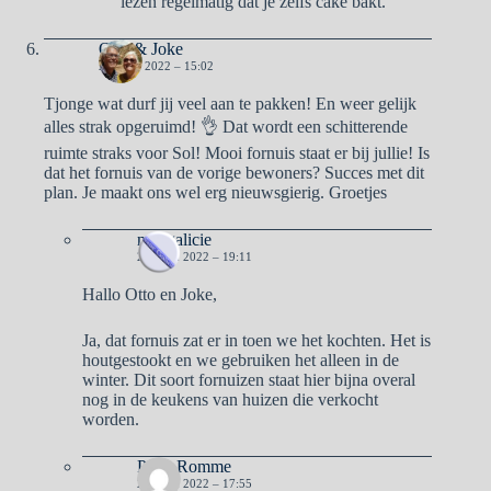
lezen regelmatig dat je zelfs cake bakt.
Otto & Joke
21 JUNI 2022 – 15:02
Tjonge wat durf jij veel aan te pakken! En weer gelijk
alles strak opgeruimd! 👌 Dat wordt een schitterende
ruimte straks voor Sol! Mooi fornuis staat er bij jullie! Is
dat het fornuis van de vorige bewoners? Succes met dit
plan. Je maakt ons wel erg nieuwsgierig. Groetjes
naargalicie
21 JUNI 2022 – 19:11
Hallo Otto en Joke,
Ja, dat fornuis zat er in toen we het kochten. Het is
houtgestookt en we gebruiken het alleen in de
winter. Dit soort fornuizen staat hier bijna overal
nog in de keukens van huizen die verkocht
worden.
Petra Romme
22 JUNI 2022 – 17:55