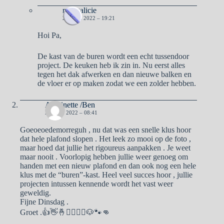
naargalicie
21 JUNI 2022 – 19:21
Hoi Pa,
De kast van de buren wordt een echt tussendoor
project. De keuken heb ik zin in. Nu eerst alles
tegen het dak afwerken en dan nieuwe balken en
de vloer er op maken zodat we een zolder hebben.
Antoinette /Ben
21 JUNI 2022 – 08:41
Goeoeoedemorreguh , nu dat was een snelle klus hoor
dat hele plafond slopen . Het leek zo mooi op de foto ,
maar hoed dat jullie het rigoureus aanpakken . Je weet
maar nooit . Voorlopig hebben jullie weer genoeg om
handen met een nieuw plafond en dan ook nog een hele
klus met de “buren”-kast. Heel veel succes hoor , jullie
projecten intussen kennende wordt het vast weer
geweldig.
Fijne Dinsdag .
Groet .👍👋🤞🙋‍♀️🙋‍♂️🐶🐾👊