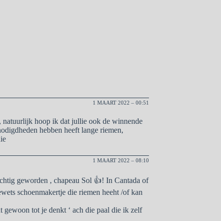
1 MAART 2022 – 00:51
 natuurlijk hoop ik dat jullie ook de winnende
nodigdheden hebben heeft lange riemen,
ie
1 MAART 2022 – 08:10
chtig geworden , chapeau Sol 👍! In Cantada of
dewets schoenmakertje die riemen heeht /of kan
gewoon tot je denkt ‘ ach die paal die ik zelf