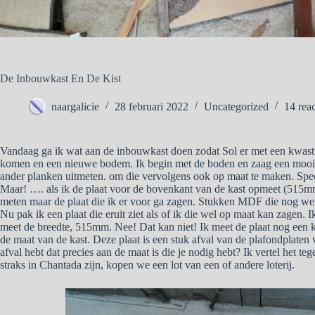
De Inbouwkast En De Kist
naargalicie
28 februari 2022
Uncategorized
14 reac
Vandaag ga ik wat aan de inbouwkast doen zodat Sol er met een kwast
komen en een nieuwe bodem. Ik begin met de boden en zaag een mooie p
ander planken uitmeten. om die vervolgens ook op maat te maken. Spec
Maar! …. als ik de plaat voor de bovenkant van de kast opmeet (515mm
meten maar de plaat die ik er voor ga zagen. Stukken MDF die nog wel 
Nu pak ik een plaat die eruit ziet als of ik die wel op maat kan zagen.
meet de breedte, 515mm. Nee! Dat kan niet! Ik meet de plaat nog een 
de maat van de kast. Deze plaat is een stuk afval van de plafondplaten 
afval hebt dat precies aan de maat is die je nodig hebt? Ik vertel het te
straks in Chantada zijn, kopen we een lot van een of andere loterij.