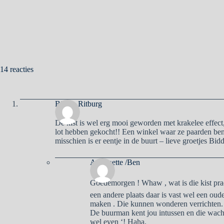
14 reacties
Biddie Ritburg
De kist is wel erg mooi geworden met krakelee effect,
lot hebben gekocht!! Een winkel waar ze paarden be
misschien is er eentje in de buurt – lieve groetjes Bidd
Antoinette /Ben
Goedemorgen ! Whaw , wat is die kist pra
een andere plaats daar is vast wel een ou
maken . Die kunnen wonderen verrichten.
De buurman kent jou intussen en die wacht 
wel even ‘! Haha.