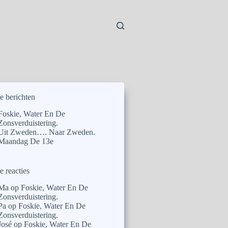
e berichten
Foskie, Water En De
Zonsverduistering.
Uit Zweden…. Naar Zweden.
Maandag De 13e
e reacties
Ma
op
Foskie, Water En De
Zonsverduistering.
Pa
op
Foskie, Water En De
Zonsverduistering.
José
op
Foskie, Water En De