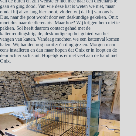
van de buren en zijn wenste er niet mee naar een dierenarts te
gaan en ging dood. Van wie deze kat is weten we niet, maar
omdat hij al zo lang hier loopt, vinden wij dat hij van ons is.
Dus, naar die poot wordt door een deskundige gekeken. Onix
moet dus naar de dierenarts. Maar hoe? Wij krijgen hem niet te
pakken. Sol heeft daarom contact gehad met de
kattenreddingsbrigade, deskundige op het gebied van het
vangen van katten. Vandaag mochten we een kattenval komen
halen. Wij hadden nog nooit zo’n ding gezien. Morgen maar
eens installeren en dan maar hopen dat Onix er in loopt en de
deur achter zich sluit. Hopelijk is er niet veel aan de hand met
Onix.