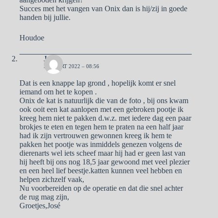
Succes met het vangen van Onix dan is hij/zij in goede
handen bij jullie.
Houdoe
José
3 MAART 2022 – 08:56
Dat is een knappe lap grond , hopelijk komt er snel
iemand om het te kopen .
Onix de kat is natuurlijk die van de foto , bij ons kwam
ook ooit een kat aanlopen met een gebroken pootje ik
kreeg hem niet te pakken d.w.z. met iedere dag een paar
brokjes te eten en tegen hem te praten na een half jaar
had ik zijn vertrouwen gewonnen kreeg ik hem te
pakken het pootje was inmiddels genezen volgens de
dierenarts wel iets scheef maar hij had er geen last van
hij heeft bij ons nog 18,5 jaar gewoond met veel plezier
en een heel lief beestje.katten kunnen veel hebben en
helpen zichzelf vaak,
Nu voorbereiden op de operatie en dat die snel achter
de rug mag zijn,
Groetjes,José