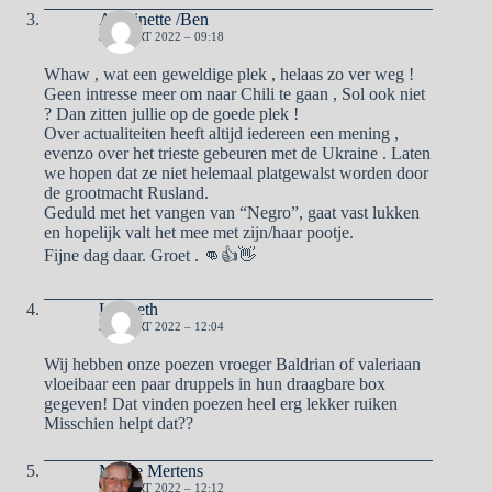
Antoinette /Ben
3 MAART 2022 – 09:18
Whaw , wat een geweldige plek , helaas zo ver weg !
Geen intresse meer om naar Chili te gaan , Sol ook niet
? Dan zitten jullie op de goede plek !
Over actualiteiten heeft altijd iedereen een mening ,
evenzo over het trieste gebeuren met de Ukraine . Laten
we hopen dat ze niet helemaal platgewalst worden door
de grootmacht Rusland.
Geduld met het vangen van “Negro”, gaat vast lukken
en hopelijk valt het mee met zijn/haar pootje.
Fijne dag daar. Groet . 👊👍👋
Liesbeth
3 MAART 2022 – 12:04
Wij hebben onze poezen vroeger Baldrian of valeriaan
vloeibaar een paar druppels in hun draagbare box
gegeven! Dat vinden poezen heel erg lekker ruiken
Misschien helpt dat??
Mieke Mertens
3 MAART 2022 – 12:12