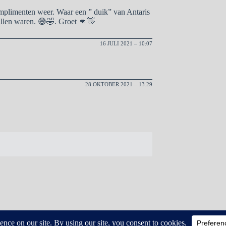
omplimenten weer. Waar een ” duik” van Antaris
evallen waren. 😅🤣. Groet 👊👋
16 JULI 2021 – 10:07
28 OKTOBER 2021 – 13:29