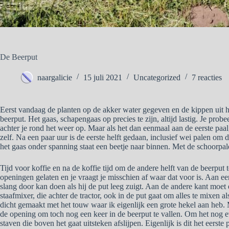
De Beerput
naargalicie
15 juli 2021
Uncategorized
7 reacties
Eerst vandaag de planten op de akker water gegeven en de kippen uit h
beerput. Het gaas, schapengaas op precies te zijn, altijd lastig. Je probee
achter je rond het weer op. Maar als het dan eenmaal aan de eerste paal, 
zelf. Na een paar uur is de eerste helft gedaan, inclusief wei palen om
het gaas onder spanning staat een beetje naar binnen. Met de schoorpal
Tijd voor koffie en na de koffie tijd om de andere helft van de beerput 
openingen gelaten en je vraagt je misschien af waar dat voor is. Aan e
slang door kan doen als hij de put leeg zuigt. Aan de andere kant moet 
staafmixer, die achter de tractor, ook in de put gaat om alles te mixen
dicht gemaakt met het touw waar ik eigenlijk een grote hekel aan heb. 
de opening om toch nog een keer in de beerput te vallen. Om het nog ev
staven die boven het gaat uitsteken afslijpen. Eigenlijk is dit het eerste 