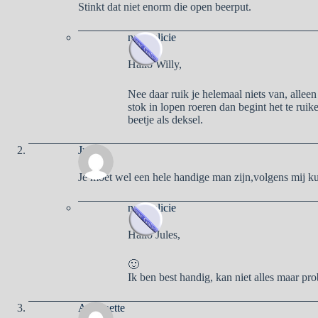
Stinkt dat niet enorm die open beerput.
naargalicie
Hallo Willy,
Nee daar ruik je helemaal niets van, alleen 
stok in lopen roeren dan begint het te ruik
beetje als deksel.
Jules
Je moet wel een hele handige man zijn,volgens mij kun
naargalicie
Hallo Jules,
🙂
Ik ben best handig, kan niet alles maar pro
Antoinette