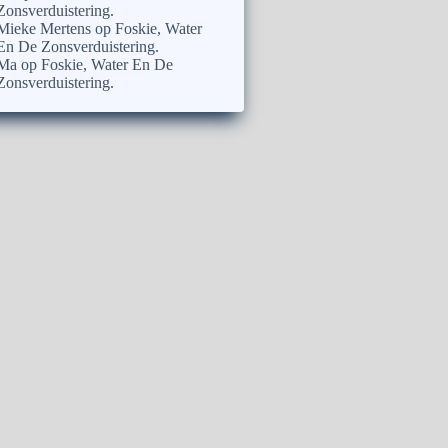
Zonsverduistering.
Mieke Mertens
op
Foskie, Water
En De Zonsverduistering.
Ma
op
Foskie, Water En De
Zonsverduistering.