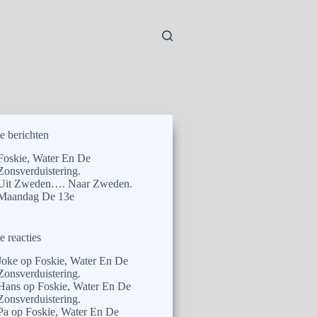
e berichten
Foskie, Water En De
Zonsverduistering.
Uit Zweden…. Naar Zweden.
Maandag De 13e
e reacties
Joke
op
Foskie, Water En De
Zonsverduistering.
Hans
op
Foskie, Water En De
Zonsverduistering.
Pa
op
Foskie, Water En De