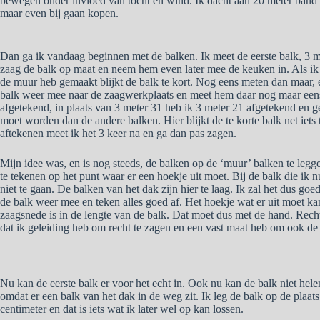
bewegen onder invloed van tocht en wind. Ik dacht aan 20 meter band g
maar even bij gaan kopen.
Dan ga ik vandaag beginnen met de balken. Ik meet de eerste balk, 3 me
zaag de balk op maat en neem hem even later mee de keuken in. Als ik 
de muur heb gemaakt blijkt de balk te kort. Nog eens meten dan maar, 
balk weer mee naar de zaagwerkplaats en meet hem daar nog maar eens
afgetekend, in plaats van 3 meter 31 heb ik 3 meter 21 afgetekend en ge
moet worden dan de andere balken. Hier blijkt de te korte balk net iets t
aftekenen meet ik het 3 keer na en ga dan pas zagen.
Mijn idee was, en is nog steeds, de balken op de ‘muur’ balken te legge
te tekenen op het punt waar er een hoekje uit moet. Bij de balk die ik n
niet te gaan. De balken van het dak zijn hier te laag. Ik zal het dus g
de balk weer mee en teken alles goed af. Het hoekje wat er uit moet k
zaagsnede is in de lengte van de balk. Dat moet dus met de hand. Recht 
dat ik geleiding heb om recht te zagen en een vast maat heb om ook de
Nu kan de eerste balk er voor het echt in. Ook nu kan de balk niet he
omdat er een balk van het dak in de weg zit. Ik leg de balk op de plaat
centimeter en dat is iets wat ik later wel op kan lossen.