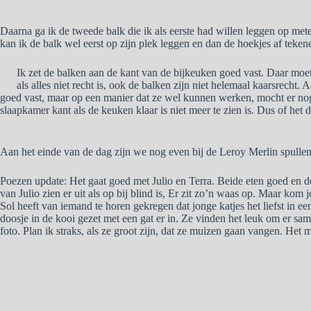
Daarna ga ik de tweede balk die ik als eerste had willen leggen op met
kan ik de balk wel eerst op zijn plek leggen en dan de hoekjes af tekene
Ik zet de balken aan de kant van de bijkeuken goed vast. Daar moet 
als alles niet recht is, ook de balken zijn niet helemaal kaarsrecht
goed vast, maar op een manier dat ze wel kunnen werken, mocht er nog 
slaapkamer kant als de keuken klaar is niet meer te zien is. Dus of het da
Aan het einde van de dag zijn we nog even bij de Leroy Merlin spulle
Poezen update: Het gaat goed met Julio en Terra. Beide eten goed en de 
van Julio zien er uit als op bij blind is, Er zit zo’n waas op. Maar kom j
Sol heeft van iemand te horen gekregen dat jonge katjes het liefst in een
doosje in de kooi gezet met een gat er in. Ze vinden het leuk om er sam
foto. Plan ik straks, als ze groot zijn, dat ze muizen gaan vangen. Het