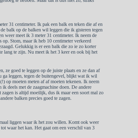
enoeg te hebben. Maar dat is dus niet zo, straks
ter 31 centimeter. Ik pak een balk en teken die af en
de balk op de balken wil leggen die ik gisteren tegen
en weer meet ik 3 meter 31 centimeter. Ik neem de
 op. Stom, maar ik heb 10 centimeter verkeerd
zaagd. Gelukkig is er een balk die zo ie zo korter
e lang te zijn. Nu meet ik het 3 keer en ook bij het
n, ze goed te leggen op de juiste plaats en ze dan af
u ga leggen, tegen de buitengevel, blijkt wat ik wil
oed(!) op moeten meten af af moeten tekenen. Ik neem
an ik deels met de zaagmachine doen. De andere
zagen is altijd moeilijk, dus ik maar een soort mal zo
 andere balken precies goed te zagen.
lemaal liggen waar ik het zou willen. Komt ook weer
s tot waar het kan. Het gaat om een verschil van 3