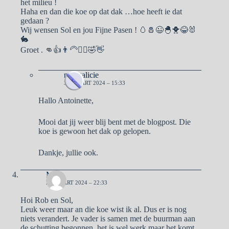
het milieu !
Haha en dan die koe op dat dak …hoe heeft ie dat
gedaan ?
Wij wensen Sol en jou Fijne Pasen ! 🥚🧂😉🐣🐥😂🐰
🐇
Groet . 👊👍👨‍🦳👱‍♀️🤣👋
naargalicie
31 MAART 2024 – 15:33
Hallo Antoinette,
Mooi dat jij weer blij bent met de blogpost. Die
koe is gewoon het dak op gelopen.
Dankje, jullie ook.
Ma
28 MAART 2024 – 22:33
Hoi Rob en Sol,
Leuk weer maar an die koe wist ik al. Dus er is nog
niets verandert. Je vader is samen met de buurman aan
de schutting begonnen, het is wel werk maar het komt