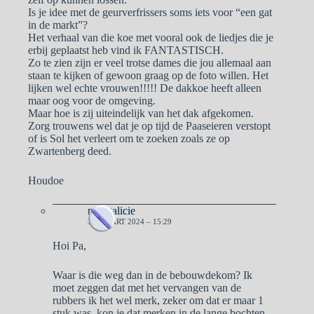
Is je idee met de geurverfrissers soms iets voor “een gat
in de markt”?
Het verhaal van die koe met vooral ook de liedjes die je
erbij geplaatst heb vind ik FANTASTISCH.
Zo te zien zijn er veel trotse dames die jou allemaal aan
staan te kijken of gewoon graag op de foto willen. Het
lijken wel echte vrouwen!!!!! De dakkoe heeft alleen
maar oog voor de omgeving.
Maar hoe is zij uiteindelijk van het dak afgekomen.
Zorg trouwens wel dat je op tijd de Paaseieren verstopt
of is Sol het verleert om te zoeken zoals ze op
Zwartenberg deed.
Houdoe
naargalicie
31 MAART 2024 – 15:29
Hoi Pa,
Waar is die weg dan in de bebouwdekom? Ik
moet zeggen dat met het vervangen van de
rubbers ik het wel merk, zeker om dat er maar 1
stuk was, kon je dat merken in de lange bochten