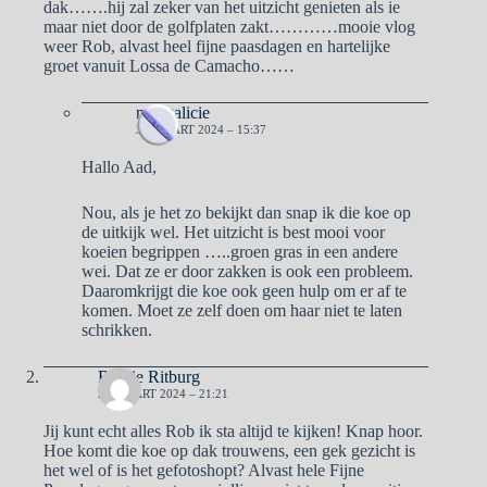
dak…….hij zal zeker van het uitzicht genieten als ie
maar niet door de golfplaten zakt…………mooie vlog
weer Rob, alvast heel fijne paasdagen en hartelijke
groet vanuit Lossa de Camacho……
naargalicie
31 MAART 2024 – 15:37
Hallo Aad,
Nou, als je het zo bekijkt dan snap ik die koe op
de uitkijk wel. Het uitzicht is best mooi voor
koeien begrippen …..groen gras in een andere
wei. Dat ze er door zakken is ook een probleem.
Daaromkrijgt die koe ook geen hulp om er af te
komen. Moet ze zelf doen om haar niet te laten
schrikken.
Biddie Ritburg
28 MAART 2024 – 21:21
Jij kunt echt alles Rob ik sta altijd te kijken! Knap hoor.
Hoe komt die koe op dak trouwens, een gek gezicht is
het wel of is het gefotoshopt? Alvast hele Fijne