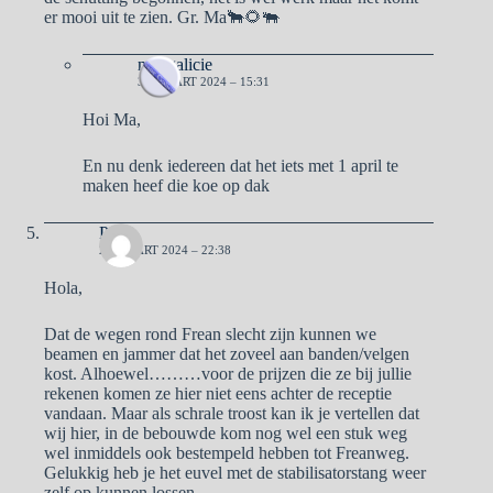
er mooi uit te zien. Gr. Ma🐂🌻🐃
naargalicie
31 MAART 2024 – 15:31
Hoi Ma,
En nu denk iedereen dat het iets met 1 april te
maken heef die koe op dak
Pa
28 MAART 2024 – 22:38
Hola,
Dat de wegen rond Frean slecht zijn kunnen we
beamen en jammer dat het zoveel aan banden/velgen
kost. Alhoewel………voor de prijzen die ze bij jullie
rekenen komen ze hier niet eens achter de receptie
vandaan. Maar als schrale troost kan ik je vertellen dat
wij hier, in de bebouwde kom nog wel een stuk weg
wel inmiddels ook bestempeld hebben tot Freanweg.
Gelukkig heb je het euvel met de stabilisatorstang weer
zelf op kunnen lossen.