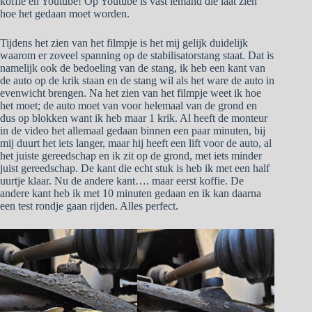
koffie en Youtube! Op Youtube is vast iemand die laat zien
hoe het gedaan moet worden.
Tijdens het zien van het filmpje is het mij gelijk duidelijk
waarom er zoveel spanning op de stabilisatorstang staat. Dat is
namelijk ook de bedoeling van de stang, ik heb een kant van
de auto op de krik staan en de stang wil als het ware de auto in
evenwicht brengen. Na het zien van het filmpje weet ik hoe
het moet; de auto moet van voor helemaal van de grond en
dus op blokken want ik heb maar 1 krik. Al heeft de monteur
in de video het allemaal gedaan binnen een paar minuten, bij
mij duurt het iets langer, maar hij heeft een lift voor de auto, al
het juiste gereedschap en ik zit op de grond, met iets minder
juist gereedschap. De kant die echt stuk is heb ik met een half
uurtje klaar. Nu de andere kant…. maar eerst koffie. De
andere kant heb ik met 10 minuten gedaan en ik kan daarna
een test rondje gaan rijden. Alles perfect.