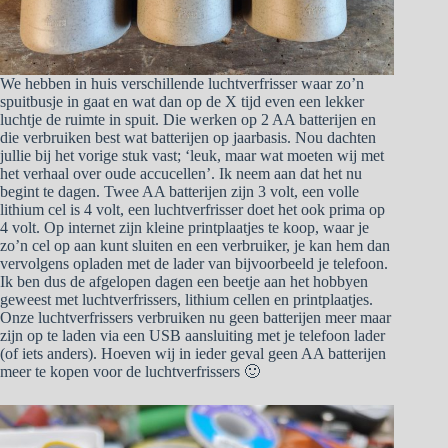
We hebben in huis verschillende luchtverfrisser waar zo’n
spuitbusje in gaat en wat dan op de X tijd even een lekker
luchtje de ruimte in spuit. Die werken op 2 AA batterijen en
die verbruiken best wat batterijen op jaarbasis. Nou dachten
jullie bij het vorige stuk vast; ‘leuk, maar wat moeten wij met
het verhaal over oude accucellen’. Ik neem aan dat het nu
begint te dagen. Twee AA batterijen zijn 3 volt, een volle
lithium cel is 4 volt, een luchtverfrisser doet het ook prima op
4 volt. Op internet zijn kleine printplaatjes te koop, waar je
zo’n cel op aan kunt sluiten en een verbruiker, je kan hem dan
vervolgens opladen met de lader van bijvoorbeeld je telefoon.
Ik ben dus de afgelopen dagen een beetje aan het hobbyen
geweest met luchtverfrissers, lithium cellen en printplaatjes.
Onze luchtverfrissers verbruiken nu geen batterijen meer maar
zijn op te laden via een USB aansluiting met je telefoon lader
(of iets anders). Hoeven wij in ieder geval geen AA batterijen
meer te kopen voor de luchtverfrissers 🙂