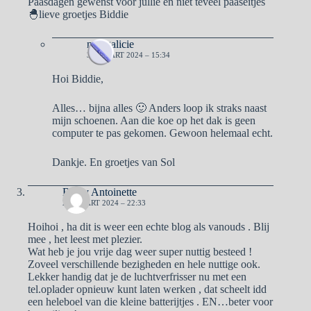
Paasdagen gewenst voor jullie en niet teveel paaseitjes
🐣lieve groetjes Biddie
naargalicie
31 MAART 2024 – 15:34
Hoi Biddie,
Alles… bijna alles 🙂 Anders loop ik straks naast
mijn schoenen. Aan die koe op het dak is geen
computer te pas gekomen. Gewoon helemaal echt.
Dankje. En groetjes van Sol
Ben y Antoinette
28 MAART 2024 – 22:33
Hoihoi , ha dit is weer een echte blog als vanouds . Blij
mee , het leest met plezier.
Wat heb je jou vrije dag weer super nuttig besteed !
Zoveel verschillende bezigheden en hele nuttige ook.
Lekker handig dat je de luchtverfrisser nu met een
tel.oplader opnieuw kunt laten werken , dat scheelt idd
een heleboel van die kleine batterijtjes . EN…beter voor