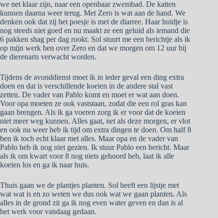
we net klaar zijn, naar een openbaar zwembad. De katten
kunnen daarna weer terug. Met Zero is wat aan de hand. We
denken ook dat zij het poesje is met de diarree. Haar huidje is
nog steeds niet goed en nu maakt ze een geluid als iemand die
6 pakken shag per dag rookt. Sol stuurt me een berichtje als ik
op mijn werk ben over Zero en dat we morgen om 12 uur bij
de dierenarts verwacht worden.
Tijdens de avonddienst moet ik in ieder geval een ding extra
doen en dat is verschillende koeien in de andere stal vast
zetten. De vader van Pablo komt en moet er wat aan doen.
Voor opa moeten ze ook vaststaan, zodat die een rol gras kan
gaan brengen. Als ik ga voeren zorg ik er voor dat de koeien
niet meer weg kunnen. Alles gaat, net als deze morgen, er vlot
en ook nu weer heb ik tijd om extra dingen te doen. Om half 8
ben ik toch echt klaar met alles. Maar opa en de vader van
Pablo heb ik nog niet gezien. Ik stuur Pablo een bericht. Maar
als ik om kwart voor 8 nog niets gehoord heb, laat ik alle
koeien los en ga ik naar huis.
Thuis gaan we de plantjes planten. Sol heeft een lijstje met
wat wat is en zo weten we dus ook wat we gaan planten. Als
alles in de grond zit ga ik nog even water geven en dan is al
het werk voor vandaag gedaan.