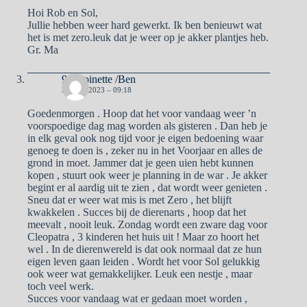
Hoi Rob en Sol,
Jullie hebben weer hard gewerkt. Ik ben benieuwt wat
het is met zero.leuk dat je weer op je akker plantjes heb.
Gr. Ma
9Antoinette /Ben
23 MEI 2023 – 09:18
Goedenmorgen . Hoop dat het voor vandaag weer ’n
voorspoedige dag mag worden als gisteren . Dan heb je
in elk geval ook nog tijd voor je eigen bedoening waar
genoeg te doen is , zeker nu in het Voorjaar en alles de
grond in moet. Jammer dat je geen uien hebt kunnen
kopen , stuurt ook weer je planning in de war . Je akker
begint er al aardig uit te zien , dat wordt weer genieten .
Sneu dat er weer wat mis is met Zero , het blijft
kwakkelen . Succes bij de dierenarts , hoop dat het
meevalt , nooit leuk. Zondag wordt een zware dag voor
Cleopatra , 3 kinderen het huis uit ! Maar zo hoort het
wel . In de dierenwereld is dat ook normaal dat ze hun
eigen leven gaan leiden . Wordt het voor Sol gelukkig
ook weer wat gemakkelijker. Leuk een nestje , maar
toch veel werk.
Succes voor vandaag wat er gedaan moet worden ,