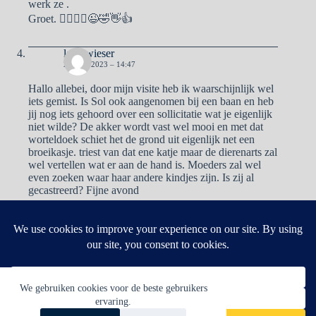
werk ze .
Groet. 🙋‍♀️🙋‍♂️😉🤣👋👍
lady wieser
23 MEI 2023 – 14:47
Hallo allebei, door mijn visite heb ik waarschijnlijk wel
iets gemist. Is Sol ook aangenomen bij een baan en heb
jij nog iets gehoord over een sollicitatie wat je eigenlijk
niet wilde? De akker wordt vast wel mooi en met dat
worteldoek schiet het de grond uit eigenlijk net een
broeikasje. triest van dat ene katje maar de dierenarts zal
wel vertellen wat er aan de hand is. Moeders zal wel
even zoeken waar haar andere kindjes zijn. Is zij al
gecastreerd? Fijne avond
Reacties zijn gesloten.
We gebruiken cookies voor de beste gebruikers
ervaring.