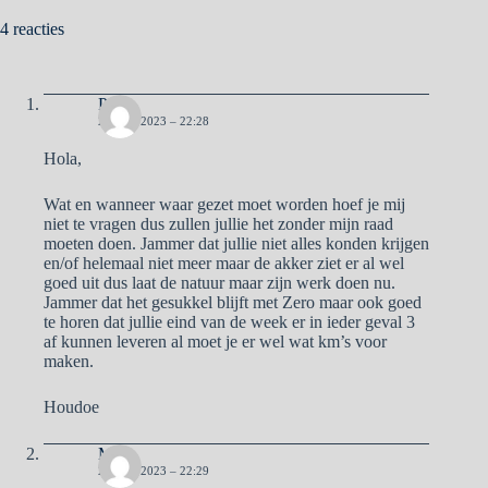
4 reacties
Pa
22 MEI 2023 – 22:28
Hola,
Wat en wanneer waar gezet moet worden hoef je mij
niet te vragen dus zullen jullie het zonder mijn raad
moeten doen. Jammer dat jullie niet alles konden krijgen
en/of helemaal niet meer maar de akker ziet er al wel
goed uit dus laat de natuur maar zijn werk doen nu.
Jammer dat het gesukkel blijft met Zero maar ook goed
te horen dat jullie eind van de week er in ieder geval 3
af kunnen leveren al moet je er wel wat km’s voor
maken.
Houdoe
Ma
22 MEI 2023 – 22:29