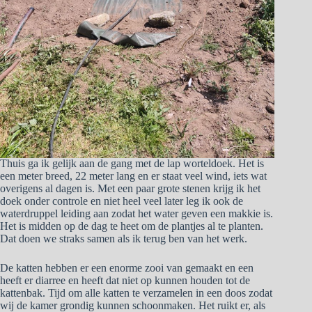
Thuis ga ik gelijk aan de gang met de lap worteldoek. Het is
een meter breed, 22 meter lang en er staat veel wind, iets wat
overigens al dagen is. Met een paar grote stenen krijg ik het
doek onder controle en niet heel veel later leg ik ook de
waterdruppel leiding aan zodat het water geven een makkie is.
Het is midden op de dag te heet om de plantjes al te planten.
Dat doen we straks samen als ik terug ben van het werk.
De katten hebben er een enorme zooi van gemaakt en een
heeft er diarree en heeft dat niet op kunnen houden tot de
kattenbak. Tijd om alle katten te verzamelen in een doos zodat
wij de kamer grondig kunnen schoonmaken. Het ruikt er, als