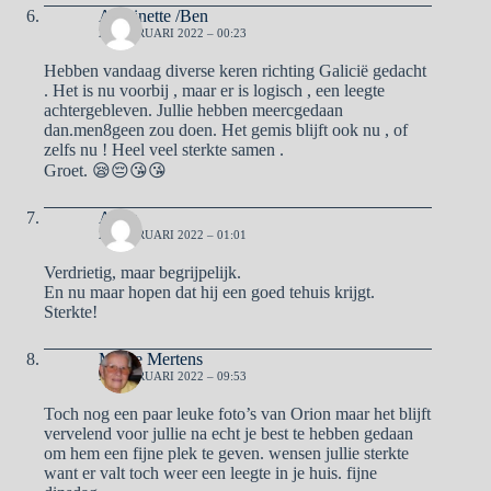
Antoinette /Ben
22 FEBRUARI 2022 – 00:23
Hebben vandaag diverse keren richting Galicië gedacht
. Het is nu voorbij , maar er is logisch , een leegte
achtergebleven. Jullie hebben meercgedaan
dan.men8geen zou doen. Het gemis blijft ook nu , of
zelfs nu ! Heel veel sterkte samen .
Groet. 😪😔😘😘
Arjan
22 FEBRUARI 2022 – 01:01
Verdrietig, maar begrijpelijk.
En nu maar hopen dat hij een goed tehuis krijgt.
Sterkte!
Mieke Mertens
22 FEBRUARI 2022 – 09:53
Toch nog een paar leuke foto’s van Orion maar het blijft
vervelend voor jullie na echt je best te hebben gedaan
om hem een fijne plek te geven. wensen jullie sterkte
want er valt toch weer een leegte in je huis. fijne