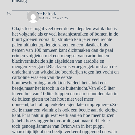
dinsdag
Loncke Patrick
22 FEBRUARI 2022 – 23:25
Ola,ik lees nogal veel over de weidepalen wat ik doe is
het volgende,als er veel kastanjestruiken of bomen in de
buurt groeien vooral bij struiken kan je er veel rechte
palen uithalen,op lengte zagen en een plastiek buis
nemen van 100 mm,een kant dichtmaken dan de paal
erin en volgieten met een mengsel van carboline en
blackvernis,beide zijn afgeleiden van aardolie en
mengen zeer goed.Blackvernis vroeger gebruikt aan de
onderkant van witgkalkte boerderijen tegen het vocht en
carboline was een van de eerste
houtbeschermingsprodukten.Nadeel het stinkt een
beetje,maar het is toch in de buitenlucht.Van elk 5 liter
in een bus van 10 liter kappen en maar schudden dan in
de buizen gieten tot het hout niet veel meer
opneemt,toch al rap enkele dagen laten impregneren.Zo
zie je maar een vlaming is ook een beetje aan de gierige
kant.Er is natuurlijk wat werk aan en hoe meer buizen
je hebt hoe vlugger het vooruit gaat,maar tijd heb je
toch genoeg.Jammer van Orion,van in het puppi
waarschijnlijk al een beetje verkeerd opgevoed en waar