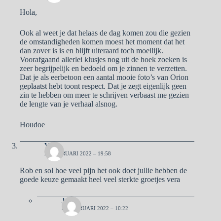
Hola,
Ook al weet je dat helaas de dag komen zou die gezien
de omstandigheden komen moest het moment dat het
dan zover is is en blijft uiteraard toch moeilijk.
Voorafgaand allerlei klusjes nog uit de hoek zoeken is
zeer begrijpelijk en bedoeld om je zinnen te verzetten.
Dat je als eerbetoon een aantal mooie foto’s van Orion
geplaatst hebt toont respect. Dat je zegt eigenlijk geen
zin te hebben om meer te schrijven verbaast me gezien
de lengte van je verhaal alsnog.
Houdoe
Vera
21 FEBRUARI 2022 – 19:58
Rob en sol hoe veel pijn het ook doet jullie hebben de
goede keuze gemaakt heel veel sterkte groetjes vera
José
22 FEBRUARI 2022 – 10:22